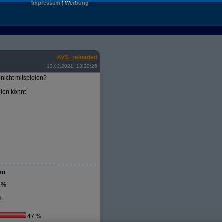
Impressum
|
Werbung
AVS_reloaded
13.03.2021, 13:20:26
nicht mitspielen?
hlen könnt
en
 %
%
47 %