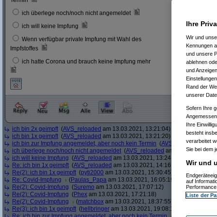
Termin
6
3 %
ich überlege noch/noch nicht angemeldet
Ihre Priv
23
12 
ich will keine Impfung
Wir und uns
Wenn verfügbar private Impfung mit Wahl des
11
6 %
Kennungen au
Impfstoffes
und unsere P
ich hatte Corona und brauch keine Impfung mehr
ablehnen oder
8
4 %
und Anzeigen
Einstellungen
Rand der Webs
unserer Date
Sofern Ihre g
Angemessenhe
Ihre Einwilli
ich bin 2x geimpft
(
AVS_reloaded
am 13.03.2021, 13:21:04)
besteht insb
ich bin 1x geimpft
(
AVS_reloaded
am 13.03.2021, 13:21:20)
verarbeitet 
ich bin zur Impfung angemeldet, aber noch kein Termin
(
AVS_reloaded
am 13.
Sie bei dem j
ich überlege noch/noch nicht angemeldet
(
AVS_reloaded
am 13.03.2021, 13:
ich will keine Impfung
(
AVS_reloaded
am 13.03.2021, 13:24:12)
Wir und u
Re: ich bin 1x geimpft
(
AVS_reloaded
am 13.03.2021, 14:16:51)
Re(2): ich bin 1x geimpft
(
pyti2000
am 13.03.2021, 15:30:45)
Endgeräteeig
Re: Covid-Impfung
(
Paulas_Papa
am 13.03.2021, 16:05:19)
auf Informat
Re(2): Covid-Impfung
(
Suremo
am 13.03.2021, 17:07:12)
Performance 
Re(2): Covid-Impfung
(
Phex
am 13.03.2021, 17:21:18)
Liste der Pa
Re(2): Covid-Impfung
(
matchbox
am 13.03.2021, 18:37:55)
Re(3): ich bin 1x geimpft
(
hellbringer
am 13.03.2021, 19:08:15)
Re: ich bin zur Impfung angemeldet, aber noch kein Termin
(
Ascotty
am 13.0