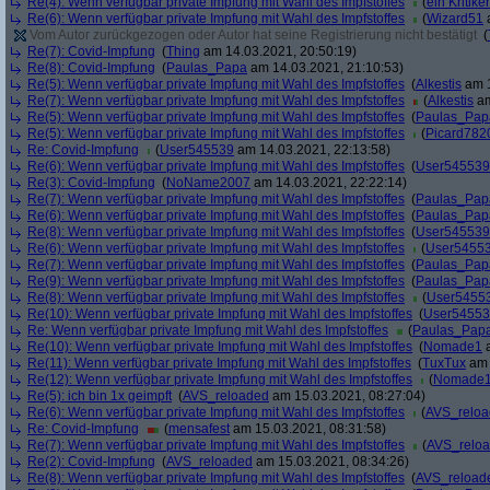
Re(4): Wenn verfügbar private Impfung mit Wahl des Impfstoffes
(
ein Kritiker
Re(6): Wenn verfügbar private Impfung mit Wahl des Impfstoffes
(
Wizard51
a
Vom Autor zurückgezogen oder Autor hat seine Registrierung nicht bestätigt
(
Re(7): Covid-Impfung
(
Thing
am 14.03.2021, 20:50:19)
Re(8): Covid-Impfung
(
Paulas_Papa
am 14.03.2021, 21:10:53)
Re(5): Wenn verfügbar private Impfung mit Wahl des Impfstoffes
(
Alkestis
am 1
Re(7): Wenn verfügbar private Impfung mit Wahl des Impfstoffes
(
Alkestis
am
Re(5): Wenn verfügbar private Impfung mit Wahl des Impfstoffes
(
Paulas_Pap
Re(5): Wenn verfügbar private Impfung mit Wahl des Impfstoffes
(
Picard782
Re: Covid-Impfung
(
User545539
am 14.03.2021, 22:13:58)
Re(6): Wenn verfügbar private Impfung mit Wahl des Impfstoffes
(
User545539
Re(3): Covid-Impfung
(
NoName2007
am 14.03.2021, 22:22:14)
Re(7): Wenn verfügbar private Impfung mit Wahl des Impfstoffes
(
Paulas_Pap
Re(6): Wenn verfügbar private Impfung mit Wahl des Impfstoffes
(
Paulas_Pap
Re(8): Wenn verfügbar private Impfung mit Wahl des Impfstoffes
(
User545539
Re(6): Wenn verfügbar private Impfung mit Wahl des Impfstoffes
(
User5455
Re(7): Wenn verfügbar private Impfung mit Wahl des Impfstoffes
(
Paulas_Pap
Re(9): Wenn verfügbar private Impfung mit Wahl des Impfstoffes
(
Paulas_Pap
Re(8): Wenn verfügbar private Impfung mit Wahl des Impfstoffes
(
User5455
Re(10): Wenn verfügbar private Impfung mit Wahl des Impfstoffes
(
User5455
Re: Wenn verfügbar private Impfung mit Wahl des Impfstoffes
(
Paulas_Pap
Re(10): Wenn verfügbar private Impfung mit Wahl des Impfstoffes
(
Nomade1
a
Re(11): Wenn verfügbar private Impfung mit Wahl des Impfstoffes
(
TuxTux
am 
Re(12): Wenn verfügbar private Impfung mit Wahl des Impfstoffes
(
Nomade
Re(5): ich bin 1x geimpft
(
AVS_reloaded
am 15.03.2021, 08:27:04)
Re(6): Wenn verfügbar private Impfung mit Wahl des Impfstoffes
(
AVS_relo
Re: Covid-Impfung
(
mensafest
am 15.03.2021, 08:31:58)
Re(7): Wenn verfügbar private Impfung mit Wahl des Impfstoffes
(
AVS_relo
Re(2): Covid-Impfung
(
AVS_reloaded
am 15.03.2021, 08:34:26)
Re(8): Wenn verfügbar private Impfung mit Wahl des Impfstoffes
(
AVS_reload