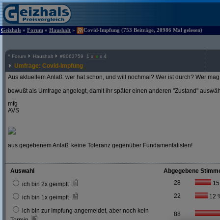
Geizhals
»
Forum
»
Haushalt
»
Covid-Impfung (753 Beiträge, 20986 Mal gelesen)
^
Forum
Haushalt
#
8063759
1 x
x 4
Umfrage: Covid-Impfung
Aus aktuellem Anlaß: wer hat schon, und will nochmal? Wer ist durch? Wer mag 
bewußt als Umfrage angelegt, damit ihr später einen anderen "Zustand" auswä
mfg
AVS
aus gegebenem Anlaß: keine Toleranz gegenüber Fundamentalisten!
Auswahl
Abgegebene Stimm
28
15
ich bin 2x geimpft
22
12 
ich bin 1x geimpft
ich bin zur Impfung angemeldet, aber noch kein
88