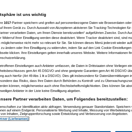
atsphäre ist uns wichtig
%
ere
1017
-Partner speichern und greifen auf personenbezogene Daten wie Browserdaten oder 
f Ihrem Gerät zu. Durch Auswahl von Akzeptieren aktivieren Sie Tracking-Technologien für d
artner verarbeiten Daten, um Ihnen Dienste bereitzustellen“ aufgeführten Zwecke. Durch Aus
 Widerruf Ihrer Einwilligung werden diese deaktiviert. Wenn Tracker deaktiviert sind, sind m
 möglicherweise nicht mehr so relevant für Sie. Sie können dieses Menü jederzeit wieder auf
 zu ändern oder Ihre Einwilligung zu widerrufen, indem Sie auf den Link Cookie-Einstellunge
eite klicken. Ihre Einstellungen gelten innerhalb unseres Website. Weitere Informationen fin
nschutzerklärung.
etroffenen Einstellungen auch Anbieter umfassen, die Daten in Drittstaaten ohne Vorliegen ei
itsbeschlusses gem Art 45 DSGVO und ohne geeignete Garantien gem Art 46 DSGVO übermi
gung auch hierfür (Art 49 Abs 1 lit a DSGVO). Dies gilt insbesondere für Datenübermittlungen i
esondere das Risiko, dass Ihre Daten durch Behörden zu Kontroll- und zu Überwachungsz
werden können, möglicherweise auch ohne Rechtsbehelfsmöglichkeiten. Dies können Sie abst
03.2021, 13:22:08)
eweiligen Anbieter in der Liste keine Einwilligung abgeben.
23:55)
nsere Partner verarbeiten Daten, um Folgendes bereitzustellen:
enschaften zur Identifikation aktiv abfragen. Verwendung genauer Standortdaten. Speichern 
ionen auf einem Endgerät. Personalisierte Werbung und Inhalte, Messung von Werbeleistung 
von Inhalten, Zielgruppenforschung sowie Entwicklung und Verbesserung von Angeboten.
rtner (Lieferanten)
3.2021, 19:14:53)