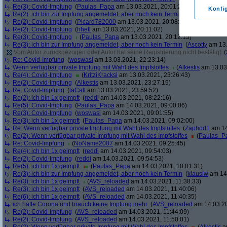
Re(3): Covid-Impfung
(
Paulas_Papa
am 13.03.2021, 20:01:29)
Konfi
Re(2): ich bin zur Impfung angemeldet, aber noch kein Termin
(
soul
am 13.03.
Re(2): Covid-Impfung
(
Picard782000
am 13.03.2021, 20:08:50)
Re(2): Covid-Impfung
(
hhetl
am 13.03.2021, 20:11:02)
Re(3): Covid-Impfung
(
Paulas_Papa
am 13.03.2021, 20:12:15)
Re(3): ich bin zur Impfung angemeldet, aber noch kein Termin
(
Ascotty
am 13.
Vom Autor zurückgezogen oder Autor hat seine Registrierung nicht bestätigt
(
Re: Covid-Impfung
(
woswasi
am 13.03.2021, 22:23:14)
Wenn verfügbar private Impfung mit Wahl des Impfstoffes
(
Alkestis
am 13.03.
Re(4): Covid-Impfung
(
KritziKracksi
am 13.03.2021, 23:26:43)
Re(2): Covid-Impfung
(
Alkestis
am 13.03.2021, 23:27:19)
Re: Covid-Impfung
(
laCall
am 13.03.2021, 23:59:52)
Re(2): ich bin 1x geimpft
(
reddi
am 14.03.2021, 08:22:16)
Re(5): Covid-Impfung
(
Paulas_Papa
am 14.03.2021, 09:00:06)
Re(3): Covid-Impfung
(
woswasi
am 14.03.2021, 09:01:55)
Re(3): ich bin 1x geimpft
(
Paulas_Papa
am 14.03.2021, 09:02:00)
Re: Wenn verfügbar private Impfung mit Wahl des Impfstoffes
(
Zaphod1
am 14
Re(2): Wenn verfügbar private Impfung mit Wahl des Impfstoffes
(
Paulas_P
Re: Covid-Impfung
(
NoName2007
am 14.03.2021, 09:25:45)
Re(4): ich bin 1x geimpft
(
reddi
am 14.03.2021, 09:54:03)
Re(2): Covid-Impfung
(
reddi
am 14.03.2021, 09:54:53)
Re(5): ich bin 1x geimpft
(
Paulas_Papa
am 14.03.2021, 10:01:31)
Re(3): ich bin zur Impfung angemeldet, aber noch kein Termin
(
klausiw
am 14.
Re(3): ich bin 1x geimpft
(
AVS_reloaded
am 14.03.2021, 11:38:33)
Re(3): ich bin 1x geimpft
(
AVS_reloaded
am 14.03.2021, 11:40:06)
Re(6): ich bin 1x geimpft
(
AVS_reloaded
am 14.03.2021, 11:40:35)
ich hatte Corona und brauch keine Impfung mehr
(
AVS_reloaded
am 14.03.20
Re(2): Covid-Impfung
(
AVS_reloaded
am 14.03.2021, 11:44:09)
Re(2): Covid-Impfung
(
AVS_reloaded
am 14.03.2021, 11:50:01)