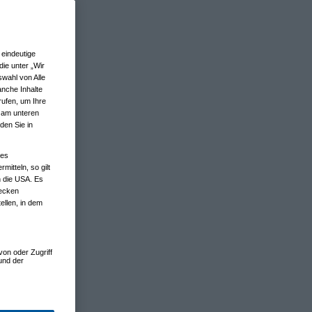
eindeutige
ie unter „Wir
wahl von Alle
anche Inhalte
rufen, um Ihre
n am unteren
den Sie in
nes
tteln, so gilt
n die USA. Es
wecken
ellen, in dem
von oder Zugriff
und der