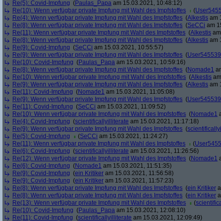
Re(5): Covid-Impfung
(
Paulas_Papa
am 15.03.2021, 10:48:12)
Re(10): Wenn verfügbar private Impfung mit Wahl des Impfstoffes
(
User545
Re(4): Wenn verfügbar private Impfung mit Wahl des Impfstoffes
(
Alkestis
am 1
Re(8): Wenn verfügbar private Impfung mit Wahl des Impfstoffes
(
SeCCi
am 15
Re(11): Wenn verfügbar private Impfung mit Wahl des Impfstoffes
(
Alkestis
am 
Re(8): Wenn verfügbar private Impfung mit Wahl des Impfstoffes
(
Alkestis
am 1
Re(9): Covid-Impfung
(
SeCCi
am 15.03.2021, 10:55:57)
Re(9): Wenn verfügbar private Impfung mit Wahl des Impfstoffes
(
User545539
Re(10): Covid-Impfung
(
Paulas_Papa
am 15.03.2021, 10:59:16)
Re(8): Wenn verfügbar private Impfung mit Wahl des Impfstoffes
(
Nomade1
am
Re(10): Wenn verfügbar private Impfung mit Wahl des Impfstoffes
(
Alkestis
am 
Re(9): Wenn verfügbar private Impfung mit Wahl des Impfstoffes
(
Alkestis
am 1
Re(11): Covid-Impfung
(
Nomade1
am 15.03.2021, 11:05:08)
Re(9): Wenn verfügbar private Impfung mit Wahl des Impfstoffes
(
User545539
Re(11): Covid-Impfung
(
SeCCi
am 15.03.2021, 11:09:52)
Re(10): Wenn verfügbar private Impfung mit Wahl des Impfstoffes
(
Nomade1
a
Re(4): Covid-Impfung
(
scientificallyilliterate
am 15.03.2021, 11:17:18)
Re(9): Wenn verfügbar private Impfung mit Wahl des Impfstoffes
(
scientifically
Re(5): Covid-Impfung
(
SeCCi
am 15.03.2021, 11:24:27)
Re(11): Wenn verfügbar private Impfung mit Wahl des Impfstoffes
(
User545
Re(6): Covid-Impfung
(
scientificallyilliterate
am 15.03.2021, 11:26:56)
Re(12): Wenn verfügbar private Impfung mit Wahl des Impfstoffes
(
Nomade1
a
Re(6): Covid-Impfung
(
Nomade1
am 15.03.2021, 11:51:35)
Re(9): Covid-Impfung
(
ein Kritiker
am 15.03.2021, 11:56:58)
Re(9): Covid-Impfung
(
ein Kritiker
am 15.03.2021, 11:57:23)
Re(8): Wenn verfügbar private Impfung mit Wahl des Impfstoffes
(
ein Kritiker
a
Re(8): Wenn verfügbar private Impfung mit Wahl des Impfstoffes
(
ein Kritiker
a
Re(13): Wenn verfügbar private Impfung mit Wahl des Impfstoffes
(
scientifica
Re(10): Covid-Impfung
(
Paulas_Papa
am 15.03.2021, 12:08:10)
Re(11): Covid-Impfung
(
scientificallyilliterate
am 15.03.2021, 12:09:49)