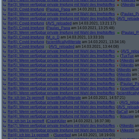
Re(2): Wenn verfügbar private Impfung mit Wahl des Impfstoffes
(
Alkestis
am
Re(3): Wenn verfügbar private Impfung mit Wahl des Impfstoffes
(
Alkestis
am
Re(3): Covid-Impfung
(
Paulas_Papa
am 14.03.2021, 13:16:59)
Re(4): Wenn verfügbar private Impfung mit Wahl des Impfstoffes
(
Paulas_P
Re(4): Wenn verfügbar private Impfung mit Wahl des Impfstoffes
(
AVS_reload
Re(4): Covid-Impfung
(
AVS_reloaded
am 14.03.2021, 13:21:17)
Re(5): Covid-Impfung
(
Paulas_Papa
am 14.03.2021, 13:25:48)
Re(3): Wenn verfügbar private Impfung mit Wahl des Impfstoffes
(
Paulas_P
Re(5): Covid-Impfung
(
M_o_D
am 14.03.2021, 13:33:10)
Re(6): Covid-Impfung
(
scientificallyilliterate
am 14.03.2021, 13:34:16)
Re(6): Covid-Impfung
(
AVS_reloaded
am 14.03.2021, 13:44:08)
Re(3): Wenn verfügbar private Impfung mit Wahl des Impfstoffes
(
AVS_relo
Re(4): Wenn verfügbar private Impfung mit Wahl des Impfstoffes
(
TuxTux
am
Re(4): Wenn verfügbar private Impfung mit Wahl des Impfstoffes
(
Alkestis
am
Re(5): Wenn verfügbar private Impfung mit Wahl des Impfstoffes
(
Alkestis
am
Re(5): Wenn verfügbar private Impfung mit Wahl des Impfstoffes
(
Alkestis
am 1
Re(4): Wenn verfügbar private Impfung mit Wahl des Impfstoffes
(
Alkestis
am 1
Re(5): Wenn verfügbar private Impfung mit Wahl des Impfstoffes
(
Alkestis
am 1
Re(6): Wenn verfügbar private Impfung mit Wahl des Impfstoffes
(
Paulas_P
Re(6): Wenn verfügbar private Impfung mit Wahl des Impfstoffes
(
scientifical
Re(6): Wenn verfügbar private Impfung mit Wahl des Impfstoffes
(
scientifically
Re: ich bin 2x geimpft
(
scientificallyilliterate
am 14.03.2021, 14:57:21)
Re(6): Wenn verfügbar private Impfung mit Wahl des Impfstoffes
(
AVS_relo
Re(5): Wenn verfügbar private Impfung mit Wahl des Impfstoffes
(
AVS_reload
Re(4): Wenn verfügbar private Impfung mit Wahl des Impfstoffes
(
laCall
am 14.
Re(4): Wenn verfügbar private Impfung mit Wahl des Impfstoffes
(
klausiw
am
Re: ich bin 1x geimpft
(
CrashKiller
am 14.03.2021, 16:37:38)
Re(7): Wenn verfügbar private Impfung mit Wahl des Impfstoffes
(
Alkestis
am
Re(6): Wenn verfügbar private Impfung mit Wahl des Impfstoffes
(
Alkestis
am
Re(4): ich bin 1x geimpft
(
Superfast
am 14.03.2021, 18:19:03)