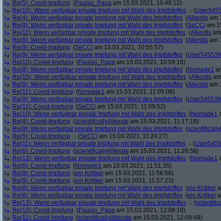
Re(5): Covid-Impfung
(
Paulas_Papa
am 15.03.2021, 10:48:12)
Re(10): Wenn verfügbar private Impfung mit Wahl des Impfstoffes
(
User545
Re(4): Wenn verfügbar private Impfung mit Wahl des Impfstoffes
(
Alkestis
am 1
Re(8): Wenn verfügbar private Impfung mit Wahl des Impfstoffes
(
SeCCi
am 15
Re(11): Wenn verfügbar private Impfung mit Wahl des Impfstoffes
(
Alkestis
am 
Re(8): Wenn verfügbar private Impfung mit Wahl des Impfstoffes
(
Alkestis
am 1
Re(9): Covid-Impfung
(
SeCCi
am 15.03.2021, 10:55:57)
Re(9): Wenn verfügbar private Impfung mit Wahl des Impfstoffes
(
User545539
Re(10): Covid-Impfung
(
Paulas_Papa
am 15.03.2021, 10:59:16)
Re(8): Wenn verfügbar private Impfung mit Wahl des Impfstoffes
(
Nomade1
am
Re(10): Wenn verfügbar private Impfung mit Wahl des Impfstoffes
(
Alkestis
am 
Re(9): Wenn verfügbar private Impfung mit Wahl des Impfstoffes
(
Alkestis
am 1
Re(11): Covid-Impfung
(
Nomade1
am 15.03.2021, 11:05:08)
Re(9): Wenn verfügbar private Impfung mit Wahl des Impfstoffes
(
User545539
Re(11): Covid-Impfung
(
SeCCi
am 15.03.2021, 11:09:52)
Re(10): Wenn verfügbar private Impfung mit Wahl des Impfstoffes
(
Nomade1
a
Re(4): Covid-Impfung
(
scientificallyilliterate
am 15.03.2021, 11:17:18)
Re(9): Wenn verfügbar private Impfung mit Wahl des Impfstoffes
(
scientifically
Re(5): Covid-Impfung
(
SeCCi
am 15.03.2021, 11:24:27)
Re(11): Wenn verfügbar private Impfung mit Wahl des Impfstoffes
(
User545
Re(6): Covid-Impfung
(
scientificallyilliterate
am 15.03.2021, 11:26:56)
Re(12): Wenn verfügbar private Impfung mit Wahl des Impfstoffes
(
Nomade1
a
Re(6): Covid-Impfung
(
Nomade1
am 15.03.2021, 11:51:35)
Re(9): Covid-Impfung
(
ein Kritiker
am 15.03.2021, 11:56:58)
Re(9): Covid-Impfung
(
ein Kritiker
am 15.03.2021, 11:57:23)
Re(8): Wenn verfügbar private Impfung mit Wahl des Impfstoffes
(
ein Kritiker
a
Re(8): Wenn verfügbar private Impfung mit Wahl des Impfstoffes
(
ein Kritiker
a
Re(13): Wenn verfügbar private Impfung mit Wahl des Impfstoffes
(
scientifica
Re(10): Covid-Impfung
(
Paulas_Papa
am 15.03.2021, 12:08:10)
Re(11): Covid-Impfung
(
scientificallyilliterate
am 15.03.2021, 12:09:49)