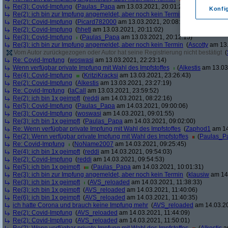
Re(3): Covid-Impfung
(
Paulas_Papa
am 13.03.2021, 20:01:29)
Konfi
Re(2): ich bin zur Impfung angemeldet, aber noch kein Termin
(
soul
am 13.03.
Re(2): Covid-Impfung
(
Picard782000
am 13.03.2021, 20:08:50)
Re(2): Covid-Impfung
(
hhetl
am 13.03.2021, 20:11:02)
Re(3): Covid-Impfung
(
Paulas_Papa
am 13.03.2021, 20:12:15)
Re(3): ich bin zur Impfung angemeldet, aber noch kein Termin
(
Ascotty
am 13.
Vom Autor zurückgezogen oder Autor hat seine Registrierung nicht bestätigt
(
Re: Covid-Impfung
(
woswasi
am 13.03.2021, 22:23:14)
Wenn verfügbar private Impfung mit Wahl des Impfstoffes
(
Alkestis
am 13.03.
Re(4): Covid-Impfung
(
KritziKracksi
am 13.03.2021, 23:26:43)
Re(2): Covid-Impfung
(
Alkestis
am 13.03.2021, 23:27:19)
Re: Covid-Impfung
(
laCall
am 13.03.2021, 23:59:52)
Re(2): ich bin 1x geimpft
(
reddi
am 14.03.2021, 08:22:16)
Re(5): Covid-Impfung
(
Paulas_Papa
am 14.03.2021, 09:00:06)
Re(3): Covid-Impfung
(
woswasi
am 14.03.2021, 09:01:55)
Re(3): ich bin 1x geimpft
(
Paulas_Papa
am 14.03.2021, 09:02:00)
Re: Wenn verfügbar private Impfung mit Wahl des Impfstoffes
(
Zaphod1
am 14
Re(2): Wenn verfügbar private Impfung mit Wahl des Impfstoffes
(
Paulas_P
Re: Covid-Impfung
(
NoName2007
am 14.03.2021, 09:25:45)
Re(4): ich bin 1x geimpft
(
reddi
am 14.03.2021, 09:54:03)
Re(2): Covid-Impfung
(
reddi
am 14.03.2021, 09:54:53)
Re(5): ich bin 1x geimpft
(
Paulas_Papa
am 14.03.2021, 10:01:31)
Re(3): ich bin zur Impfung angemeldet, aber noch kein Termin
(
klausiw
am 14.
Re(3): ich bin 1x geimpft
(
AVS_reloaded
am 14.03.2021, 11:38:33)
Re(3): ich bin 1x geimpft
(
AVS_reloaded
am 14.03.2021, 11:40:06)
Re(6): ich bin 1x geimpft
(
AVS_reloaded
am 14.03.2021, 11:40:35)
ich hatte Corona und brauch keine Impfung mehr
(
AVS_reloaded
am 14.03.20
Re(2): Covid-Impfung
(
AVS_reloaded
am 14.03.2021, 11:44:09)
Re(2): Covid-Impfung
(
AVS_reloaded
am 14.03.2021, 11:50:01)