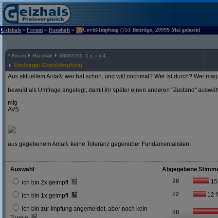
Geizhals
»
Forum
»
Haushalt
»
Covid-Impfung (753 Beiträge, 20999 Mal gelesen)
^
Forum
Haushalt
#
8063759
1 x
x 4
Umfrage: Covid-Impfung
Aus aktuellem Anlaß: wer hat schon, und will nochmal? Wer ist durch? Wer mag 
bewußt als Umfrage angelegt, damit ihr später einen anderen "Zustand" auswä
mfg
AVS
aus gegebenem Anlaß: keine Toleranz gegenüber Fundamentalisten!
Auswahl
Abgegebene Stimm
28
15
ich bin 2x geimpft
22
12 
ich bin 1x geimpft
ich bin zur Impfung angemeldet, aber noch kein
88