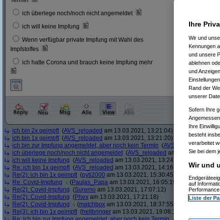
Termin
6
3 %
ich überlege noch/noch nicht angemeldet
Ihre Priv
23
12 
ich will keine Impfung
Wir und uns
Wenn verfügbar private Impfung mit Wahl des
11
6 %
Kennungen au
Impfstoffes
und unsere P
ich hatte Corona und brauch keine Impfung mehr
ablehnen oder
8
4 %
und Anzeigen
Einstellungen
Rand der Webs
unserer Date
Sofern Ihre g
Angemessenhe
Ihre Einwilli
ich bin 2x geimpft
(
AVS_reloaded
am 13.03.2021, 13:21:04)
besteht insb
ich bin 1x geimpft
(
AVS_reloaded
am 13.03.2021, 13:21:20)
verarbeitet 
ich bin zur Impfung angemeldet, aber noch kein Termin
(
AVS_reloaded
am 13.
Sie bei dem j
ich überlege noch/noch nicht angemeldet
(
AVS_reloaded
am 13.03.2021, 13:
ich will keine Impfung
(
AVS_reloaded
am 13.03.2021, 13:24:12)
Wir und u
Re: ich bin 1x geimpft
(
AVS_reloaded
am 13.03.2021, 14:16:51)
Re(2): ich bin 1x geimpft
(
pyti2000
am 13.03.2021, 15:30:45)
Endgeräteeig
Re: Covid-Impfung
(
Paulas_Papa
am 13.03.2021, 16:05:19)
auf Informat
Re(2): Covid-Impfung
(
Suremo
am 13.03.2021, 17:07:12)
Performance 
Re(2): Covid-Impfung
(
Phex
am 13.03.2021, 17:21:18)
Liste der Pa
Re(2): Covid-Impfung
(
matchbox
am 13.03.2021, 18:37:55)
Re(3): ich bin 1x geimpft
(
hellbringer
am 13.03.2021, 19:08:15)
Re: ich bin zur Impfung angemeldet, aber noch kein Termin
(
Ascotty
am 13.0