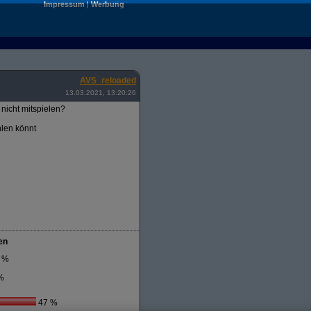
Impressum
|
Werbung
AVS_reloaded
13.03.2021, 13:20:26
nicht mitspielen?
hlen könnt
en
 %
%
47 %