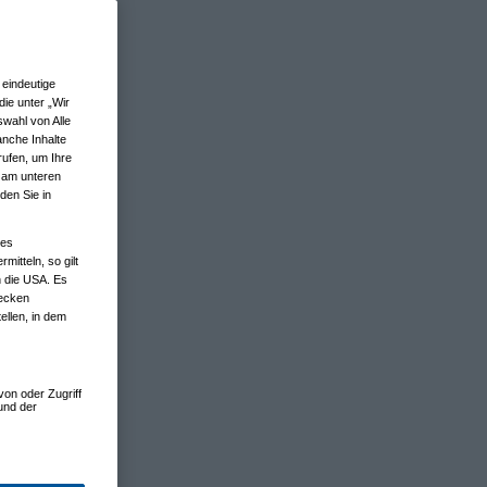
eindeutige
ie unter „Wir
wahl von Alle
anche Inhalte
rufen, um Ihre
n am unteren
den Sie in
nes
tteln, so gilt
n die USA. Es
wecken
ellen, in dem
von oder Zugriff
und der