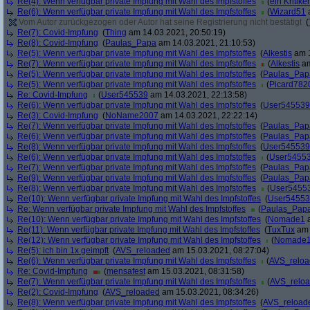
Re(4): Wenn verfügbar private Impfung mit Wahl des Impfstoffes
(
ein Kritiker
Re(6): Wenn verfügbar private Impfung mit Wahl des Impfstoffes
(
Wizard51
a
Vom Autor zurückgezogen oder Autor hat seine Registrierung nicht bestätigt
(
Re(7): Covid-Impfung
(
Thing
am 14.03.2021, 20:50:19)
Re(8): Covid-Impfung
(
Paulas_Papa
am 14.03.2021, 21:10:53)
Re(5): Wenn verfügbar private Impfung mit Wahl des Impfstoffes
(
Alkestis
am 1
Re(7): Wenn verfügbar private Impfung mit Wahl des Impfstoffes
(
Alkestis
am
Re(5): Wenn verfügbar private Impfung mit Wahl des Impfstoffes
(
Paulas_Pap
Re(5): Wenn verfügbar private Impfung mit Wahl des Impfstoffes
(
Picard782
Re: Covid-Impfung
(
User545539
am 14.03.2021, 22:13:58)
Re(6): Wenn verfügbar private Impfung mit Wahl des Impfstoffes
(
User545539
Re(3): Covid-Impfung
(
NoName2007
am 14.03.2021, 22:22:14)
Re(7): Wenn verfügbar private Impfung mit Wahl des Impfstoffes
(
Paulas_Pap
Re(6): Wenn verfügbar private Impfung mit Wahl des Impfstoffes
(
Paulas_Pap
Re(8): Wenn verfügbar private Impfung mit Wahl des Impfstoffes
(
User545539
Re(6): Wenn verfügbar private Impfung mit Wahl des Impfstoffes
(
User5455
Re(7): Wenn verfügbar private Impfung mit Wahl des Impfstoffes
(
Paulas_Pap
Re(9): Wenn verfügbar private Impfung mit Wahl des Impfstoffes
(
Paulas_Pap
Re(8): Wenn verfügbar private Impfung mit Wahl des Impfstoffes
(
User5455
Re(10): Wenn verfügbar private Impfung mit Wahl des Impfstoffes
(
User5455
Re: Wenn verfügbar private Impfung mit Wahl des Impfstoffes
(
Paulas_Pap
Re(10): Wenn verfügbar private Impfung mit Wahl des Impfstoffes
(
Nomade1
a
Re(11): Wenn verfügbar private Impfung mit Wahl des Impfstoffes
(
TuxTux
am 
Re(12): Wenn verfügbar private Impfung mit Wahl des Impfstoffes
(
Nomade
Re(5): ich bin 1x geimpft
(
AVS_reloaded
am 15.03.2021, 08:27:04)
Re(6): Wenn verfügbar private Impfung mit Wahl des Impfstoffes
(
AVS_relo
Re: Covid-Impfung
(
mensafest
am 15.03.2021, 08:31:58)
Re(7): Wenn verfügbar private Impfung mit Wahl des Impfstoffes
(
AVS_relo
Re(2): Covid-Impfung
(
AVS_reloaded
am 15.03.2021, 08:34:26)
Re(8): Wenn verfügbar private Impfung mit Wahl des Impfstoffes
(
AVS_reload