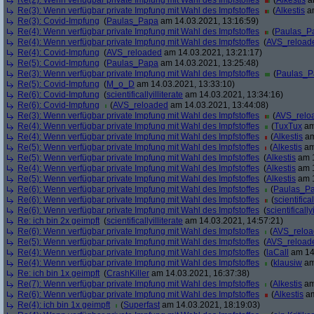
Re(2): Wenn verfügbar private Impfung mit Wahl des Impfstoffes
(
Alkestis
am
Re(3): Wenn verfügbar private Impfung mit Wahl des Impfstoffes
(
Alkestis
am
Re(3): Covid-Impfung
(
Paulas_Papa
am 14.03.2021, 13:16:59)
Re(4): Wenn verfügbar private Impfung mit Wahl des Impfstoffes
(
Paulas_P
Re(4): Wenn verfügbar private Impfung mit Wahl des Impfstoffes
(
AVS_reload
Re(4): Covid-Impfung
(
AVS_reloaded
am 14.03.2021, 13:21:17)
Re(5): Covid-Impfung
(
Paulas_Papa
am 14.03.2021, 13:25:48)
Re(3): Wenn verfügbar private Impfung mit Wahl des Impfstoffes
(
Paulas_P
Re(5): Covid-Impfung
(
M_o_D
am 14.03.2021, 13:33:10)
Re(6): Covid-Impfung
(
scientificallyilliterate
am 14.03.2021, 13:34:16)
Re(6): Covid-Impfung
(
AVS_reloaded
am 14.03.2021, 13:44:08)
Re(3): Wenn verfügbar private Impfung mit Wahl des Impfstoffes
(
AVS_relo
Re(4): Wenn verfügbar private Impfung mit Wahl des Impfstoffes
(
TuxTux
am
Re(4): Wenn verfügbar private Impfung mit Wahl des Impfstoffes
(
Alkestis
am
Re(5): Wenn verfügbar private Impfung mit Wahl des Impfstoffes
(
Alkestis
am
Re(5): Wenn verfügbar private Impfung mit Wahl des Impfstoffes
(
Alkestis
am 1
Re(4): Wenn verfügbar private Impfung mit Wahl des Impfstoffes
(
Alkestis
am 1
Re(5): Wenn verfügbar private Impfung mit Wahl des Impfstoffes
(
Alkestis
am 1
Re(6): Wenn verfügbar private Impfung mit Wahl des Impfstoffes
(
Paulas_P
Re(6): Wenn verfügbar private Impfung mit Wahl des Impfstoffes
(
scientifical
Re(6): Wenn verfügbar private Impfung mit Wahl des Impfstoffes
(
scientifically
Re: ich bin 2x geimpft
(
scientificallyilliterate
am 14.03.2021, 14:57:21)
Re(6): Wenn verfügbar private Impfung mit Wahl des Impfstoffes
(
AVS_relo
Re(5): Wenn verfügbar private Impfung mit Wahl des Impfstoffes
(
AVS_reload
Re(4): Wenn verfügbar private Impfung mit Wahl des Impfstoffes
(
laCall
am 14.
Re(4): Wenn verfügbar private Impfung mit Wahl des Impfstoffes
(
klausiw
am
Re: ich bin 1x geimpft
(
CrashKiller
am 14.03.2021, 16:37:38)
Re(7): Wenn verfügbar private Impfung mit Wahl des Impfstoffes
(
Alkestis
am
Re(6): Wenn verfügbar private Impfung mit Wahl des Impfstoffes
(
Alkestis
am
Re(4): ich bin 1x geimpft
(
Superfast
am 14.03.2021, 18:19:03)