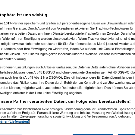
atsphäre ist uns wichtig
%
ere
1017
-Partner speichern und greifen auf personenbezogene Daten wie Browserdaten oder 
f Ihrem Gerät zu. Durch Auswahl von Akzeptieren aktivieren Sie Tracking-Technologien für d
artner verarbeiten Daten, um Ihnen Dienste bereitzustellen“ aufgeführten Zwecke. Durch Aus
 Widerruf Ihrer Einwilligung werden diese deaktiviert. Wenn Tracker deaktiviert sind, sind m
 möglicherweise nicht mehr so relevant für Sie. Sie können dieses Menü jederzeit wieder auf
 zu ändern oder Ihre Einwilligung zu widerrufen, indem Sie auf den Link Cookie-Einstellunge
eite klicken. Ihre Einstellungen gelten innerhalb unseres Website. Weitere Informationen fin
nschutzerklärung.
etroffenen Einstellungen auch Anbieter umfassen, die Daten in Drittstaaten ohne Vorliegen ei
itsbeschlusses gem Art 45 DSGVO und ohne geeignete Garantien gem Art 46 DSGVO übermi
gung auch hierfür (Art 49 Abs 1 lit a DSGVO). Dies gilt insbesondere für Datenübermittlungen i
esondere das Risiko, dass Ihre Daten durch Behörden zu Kontroll- und zu Überwachungsz
werden können, möglicherweise auch ohne Rechtsbehelfsmöglichkeiten. Dies können Sie abst
03.2021, 13:22:08)
eweiligen Anbieter in der Liste keine Einwilligung abgeben.
23:55)
nsere Partner verarbeiten Daten, um Folgendes bereitzustellen:
enschaften zur Identifikation aktiv abfragen. Verwendung genauer Standortdaten. Speichern 
ionen auf einem Endgerät. Personalisierte Werbung und Inhalte, Messung von Werbeleistung 
von Inhalten, Zielgruppenforschung sowie Entwicklung und Verbesserung von Angeboten.
rtner (Lieferanten)
3.2021, 19:14:53)