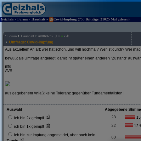
Geizhals
»
Forum
»
Haushalt
»
Covid-Impfung (753 Beiträge, 21025 Mal gelesen)
^
Forum
Haushalt
#
8063759
1 x
x 4
Umfrage: Covid-Impfung
Aus aktuellem Anlaß: wer hat schon, und will nochmal? Wer ist durch? Wer mag 
bewußt als Umfrage angelegt, damit ihr später einen anderen "Zustand" auswä
mfg
AVS
aus gegebenem Anlaß: keine Toleranz gegenüber Fundamentalisten!
Auswahl
Abgegebene Stimm
28
15
ich bin 2x geimpft
22
12 
ich bin 1x geimpft
ich bin zur Impfung angemeldet, aber noch kein
88