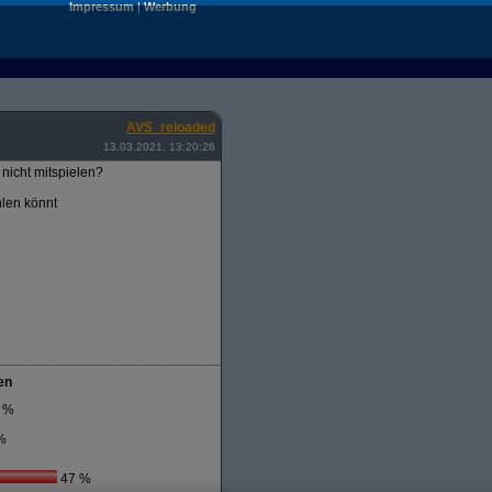
Impressum
|
Werbung
AVS_reloaded
13.03.2021, 13:20:26
nicht mitspielen?
hlen könnt
en
 %
%
47 %