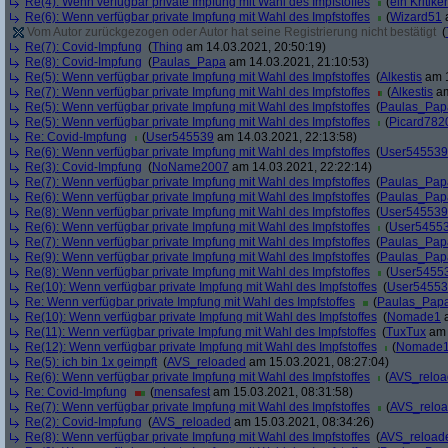
Re(4): Wenn verfügbar private Impfung mit Wahl des Impfstoffes
(
ein Kritiker
Re(6): Wenn verfügbar private Impfung mit Wahl des Impfstoffes
(
Wizard51
a
Vom Autor zurückgezogen oder Autor hat seine Registrierung nicht bestätigt
(
Re(7): Covid-Impfung
(
Thing
am 14.03.2021, 20:50:19)
Re(8): Covid-Impfung
(
Paulas_Papa
am 14.03.2021, 21:10:53)
Re(5): Wenn verfügbar private Impfung mit Wahl des Impfstoffes
(
Alkestis
am 1
Re(7): Wenn verfügbar private Impfung mit Wahl des Impfstoffes
(
Alkestis
am
Re(5): Wenn verfügbar private Impfung mit Wahl des Impfstoffes
(
Paulas_Pap
Re(5): Wenn verfügbar private Impfung mit Wahl des Impfstoffes
(
Picard782
Re: Covid-Impfung
(
User545539
am 14.03.2021, 22:13:58)
Re(6): Wenn verfügbar private Impfung mit Wahl des Impfstoffes
(
User545539
Re(3): Covid-Impfung
(
NoName2007
am 14.03.2021, 22:22:14)
Re(7): Wenn verfügbar private Impfung mit Wahl des Impfstoffes
(
Paulas_Pap
Re(6): Wenn verfügbar private Impfung mit Wahl des Impfstoffes
(
Paulas_Pap
Re(8): Wenn verfügbar private Impfung mit Wahl des Impfstoffes
(
User545539
Re(6): Wenn verfügbar private Impfung mit Wahl des Impfstoffes
(
User5455
Re(7): Wenn verfügbar private Impfung mit Wahl des Impfstoffes
(
Paulas_Pap
Re(9): Wenn verfügbar private Impfung mit Wahl des Impfstoffes
(
Paulas_Pap
Re(8): Wenn verfügbar private Impfung mit Wahl des Impfstoffes
(
User5455
Re(10): Wenn verfügbar private Impfung mit Wahl des Impfstoffes
(
User5455
Re: Wenn verfügbar private Impfung mit Wahl des Impfstoffes
(
Paulas_Pap
Re(10): Wenn verfügbar private Impfung mit Wahl des Impfstoffes
(
Nomade1
a
Re(11): Wenn verfügbar private Impfung mit Wahl des Impfstoffes
(
TuxTux
am 
Re(12): Wenn verfügbar private Impfung mit Wahl des Impfstoffes
(
Nomade
Re(5): ich bin 1x geimpft
(
AVS_reloaded
am 15.03.2021, 08:27:04)
Re(6): Wenn verfügbar private Impfung mit Wahl des Impfstoffes
(
AVS_relo
Re: Covid-Impfung
(
mensafest
am 15.03.2021, 08:31:58)
Re(7): Wenn verfügbar private Impfung mit Wahl des Impfstoffes
(
AVS_relo
Re(2): Covid-Impfung
(
AVS_reloaded
am 15.03.2021, 08:34:26)
Re(8): Wenn verfügbar private Impfung mit Wahl des Impfstoffes
(
AVS_reload