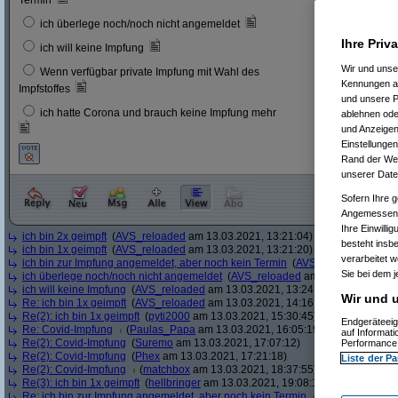
Termin
6
3 %
ich überlege noch/noch nicht angemeldet
Ihre Priv
23
12 
ich will keine Impfung
Wir und uns
Wenn verfügbar private Impfung mit Wahl des
11
6 %
Kennungen au
Impfstoffes
und unsere P
ich hatte Corona und brauch keine Impfung mehr
ablehnen oder
8
4 %
und Anzeigen
Einstellungen
Rand der Webs
unserer Date
Sofern Ihre g
Angemessenhe
Ihre Einwilli
ich bin 2x geimpft
(
AVS_reloaded
am 13.03.2021, 13:21:04)
besteht insb
ich bin 1x geimpft
(
AVS_reloaded
am 13.03.2021, 13:21:20)
verarbeitet 
ich bin zur Impfung angemeldet, aber noch kein Termin
(
AVS_reloaded
am 13.
Sie bei dem j
ich überlege noch/noch nicht angemeldet
(
AVS_reloaded
am 13.03.2021, 13:
ich will keine Impfung
(
AVS_reloaded
am 13.03.2021, 13:24:12)
Wir und u
Re: ich bin 1x geimpft
(
AVS_reloaded
am 13.03.2021, 14:16:51)
Re(2): ich bin 1x geimpft
(
pyti2000
am 13.03.2021, 15:30:45)
Endgeräteeig
Re: Covid-Impfung
(
Paulas_Papa
am 13.03.2021, 16:05:19)
auf Informat
Re(2): Covid-Impfung
(
Suremo
am 13.03.2021, 17:07:12)
Performance 
Re(2): Covid-Impfung
(
Phex
am 13.03.2021, 17:21:18)
Liste der Pa
Re(2): Covid-Impfung
(
matchbox
am 13.03.2021, 18:37:55)
Re(3): ich bin 1x geimpft
(
hellbringer
am 13.03.2021, 19:08:15)
Re: ich bin zur Impfung angemeldet, aber noch kein Termin
(
Ascotty
am 13.0