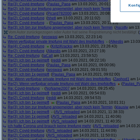
Re(3): Covid-Impfung
(
Paulas_Papa
am 13.03.2021, 20:01:29)
Konfi
Re(2): ich bin zur Impfung angemeldet, aber noch kein Termin
(
soul
am 13.03.
Re(2): Covid-Impfung
(
Picard782000
am 13.03.2021, 20:08:50)
Re(2): Covid-Impfung
(
hhetl
am 13.03.2021, 20:11:02)
Re(3): Covid-Impfung
(
Paulas_Papa
am 13.03.2021, 20:12:15)
Re(3): ich bin zur Impfung angemeldet, aber noch kein Termin
(
Ascotty
am 13.
Vom Autor zurückgezogen oder Autor hat seine Registrierung nicht bestätigt
(
Re: Covid-Impfung
(
woswasi
am 13.03.2021, 22:23:14)
Wenn verfügbar private Impfung mit Wahl des Impfstoffes
(
Alkestis
am 13.03.
Re(4): Covid-Impfung
(
KritziKracksi
am 13.03.2021, 23:26:43)
Re(2): Covid-Impfung
(
Alkestis
am 13.03.2021, 23:27:19)
Re: Covid-Impfung
(
laCall
am 13.03.2021, 23:59:52)
Re(2): ich bin 1x geimpft
(
reddi
am 14.03.2021, 08:22:16)
Re(5): Covid-Impfung
(
Paulas_Papa
am 14.03.2021, 09:00:06)
Re(3): Covid-Impfung
(
woswasi
am 14.03.2021, 09:01:55)
Re(3): ich bin 1x geimpft
(
Paulas_Papa
am 14.03.2021, 09:02:00)
Re: Wenn verfügbar private Impfung mit Wahl des Impfstoffes
(
Zaphod1
am 14
Re(2): Wenn verfügbar private Impfung mit Wahl des Impfstoffes
(
Paulas_P
Re: Covid-Impfung
(
NoName2007
am 14.03.2021, 09:25:45)
Re(4): ich bin 1x geimpft
(
reddi
am 14.03.2021, 09:54:03)
Re(2): Covid-Impfung
(
reddi
am 14.03.2021, 09:54:53)
Re(5): ich bin 1x geimpft
(
Paulas_Papa
am 14.03.2021, 10:01:31)
Re(3): ich bin zur Impfung angemeldet, aber noch kein Termin
(
klausiw
am 14.
Re(3): ich bin 1x geimpft
(
AVS_reloaded
am 14.03.2021, 11:38:33)
Re(3): ich bin 1x geimpft
(
AVS_reloaded
am 14.03.2021, 11:40:06)
Re(6): ich bin 1x geimpft
(
AVS_reloaded
am 14.03.2021, 11:40:35)
ich hatte Corona und brauch keine Impfung mehr
(
AVS_reloaded
am 14.03.20
Re(2): Covid-Impfung
(
AVS_reloaded
am 14.03.2021, 11:44:09)
Re(2): Covid-Impfung
(
AVS_reloaded
am 14.03.2021, 11:50:01)