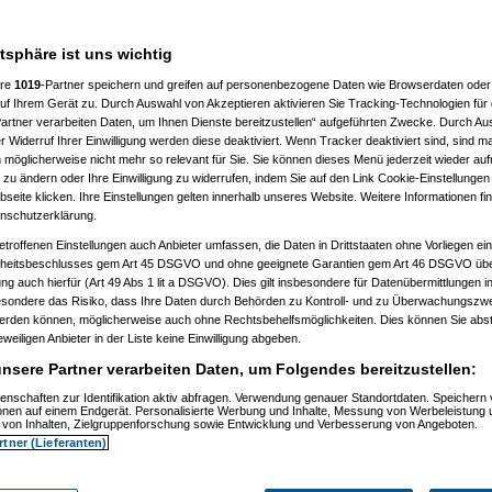
atsphäre ist uns wichtig
%
ere
1019
-Partner speichern und greifen auf personenbezogene Daten wie Browserdaten oder 
f Ihrem Gerät zu. Durch Auswahl von Akzeptieren aktivieren Sie Tracking-Technologien für d
artner verarbeiten Daten, um Ihnen Dienste bereitzustellen“ aufgeführten Zwecke. Durch Aus
 Widerruf Ihrer Einwilligung werden diese deaktiviert. Wenn Tracker deaktiviert sind, sind m
 möglicherweise nicht mehr so relevant für Sie. Sie können dieses Menü jederzeit wieder auf
 zu ändern oder Ihre Einwilligung zu widerrufen, indem Sie auf den Link Cookie-Einstellunge
eite klicken. Ihre Einstellungen gelten innerhalb unseres Website. Weitere Informationen fin
nschutzerklärung.
etroffenen Einstellungen auch Anbieter umfassen, die Daten in Drittstaaten ohne Vorliegen ei
itsbeschlusses gem Art 45 DSGVO und ohne geeignete Garantien gem Art 46 DSGVO übermi
gung auch hierfür (Art 49 Abs 1 lit a DSGVO). Dies gilt insbesondere für Datenübermittlungen i
esondere das Risiko, dass Ihre Daten durch Behörden zu Kontroll- und zu Überwachungsz
werden können, möglicherweise auch ohne Rechtsbehelfsmöglichkeiten. Dies können Sie abst
03.2021, 13:22:08)
eweiligen Anbieter in der Liste keine Einwilligung abgeben.
23:55)
nsere Partner verarbeiten Daten, um Folgendes bereitzustellen:
enschaften zur Identifikation aktiv abfragen. Verwendung genauer Standortdaten. Speichern 
ionen auf einem Endgerät. Personalisierte Werbung und Inhalte, Messung von Werbeleistung 
von Inhalten, Zielgruppenforschung sowie Entwicklung und Verbesserung von Angeboten.
rtner (Lieferanten)
3.2021, 19:14:53)