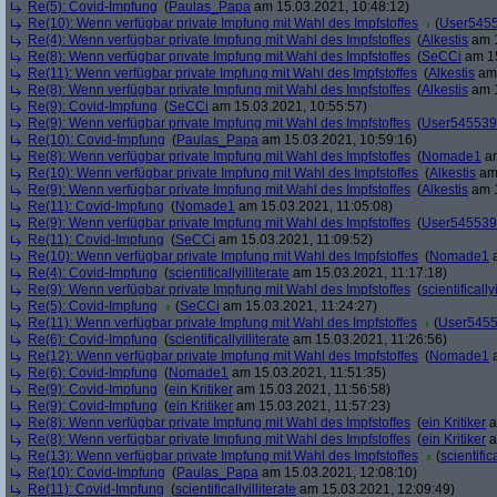
Re(5): Covid-Impfung
(
Paulas_Papa
am 15.03.2021, 10:48:12)
Re(10): Wenn verfügbar private Impfung mit Wahl des Impfstoffes
(
User545
Re(4): Wenn verfügbar private Impfung mit Wahl des Impfstoffes
(
Alkestis
am 1
Re(8): Wenn verfügbar private Impfung mit Wahl des Impfstoffes
(
SeCCi
am 15
Re(11): Wenn verfügbar private Impfung mit Wahl des Impfstoffes
(
Alkestis
am 
Re(8): Wenn verfügbar private Impfung mit Wahl des Impfstoffes
(
Alkestis
am 1
Re(9): Covid-Impfung
(
SeCCi
am 15.03.2021, 10:55:57)
Re(9): Wenn verfügbar private Impfung mit Wahl des Impfstoffes
(
User545539
Re(10): Covid-Impfung
(
Paulas_Papa
am 15.03.2021, 10:59:16)
Re(8): Wenn verfügbar private Impfung mit Wahl des Impfstoffes
(
Nomade1
am
Re(10): Wenn verfügbar private Impfung mit Wahl des Impfstoffes
(
Alkestis
am 
Re(9): Wenn verfügbar private Impfung mit Wahl des Impfstoffes
(
Alkestis
am 1
Re(11): Covid-Impfung
(
Nomade1
am 15.03.2021, 11:05:08)
Re(9): Wenn verfügbar private Impfung mit Wahl des Impfstoffes
(
User545539
Re(11): Covid-Impfung
(
SeCCi
am 15.03.2021, 11:09:52)
Re(10): Wenn verfügbar private Impfung mit Wahl des Impfstoffes
(
Nomade1
a
Re(4): Covid-Impfung
(
scientificallyilliterate
am 15.03.2021, 11:17:18)
Re(9): Wenn verfügbar private Impfung mit Wahl des Impfstoffes
(
scientifically
Re(5): Covid-Impfung
(
SeCCi
am 15.03.2021, 11:24:27)
Re(11): Wenn verfügbar private Impfung mit Wahl des Impfstoffes
(
User545
Re(6): Covid-Impfung
(
scientificallyilliterate
am 15.03.2021, 11:26:56)
Re(12): Wenn verfügbar private Impfung mit Wahl des Impfstoffes
(
Nomade1
a
Re(6): Covid-Impfung
(
Nomade1
am 15.03.2021, 11:51:35)
Re(9): Covid-Impfung
(
ein Kritiker
am 15.03.2021, 11:56:58)
Re(9): Covid-Impfung
(
ein Kritiker
am 15.03.2021, 11:57:23)
Re(8): Wenn verfügbar private Impfung mit Wahl des Impfstoffes
(
ein Kritiker
a
Re(8): Wenn verfügbar private Impfung mit Wahl des Impfstoffes
(
ein Kritiker
a
Re(13): Wenn verfügbar private Impfung mit Wahl des Impfstoffes
(
scientifica
Re(10): Covid-Impfung
(
Paulas_Papa
am 15.03.2021, 12:08:10)
Re(11): Covid-Impfung
(
scientificallyilliterate
am 15.03.2021, 12:09:49)