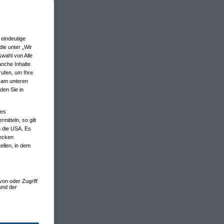
eindeutige
ie unter „Wir
wahl von Alle
anche Inhalte
rufen, um Ihre
n am unteren
den Sie in
nes
tteln, so gilt
n die USA. Es
wecken
ellen, in dem
von oder Zugriff
und der