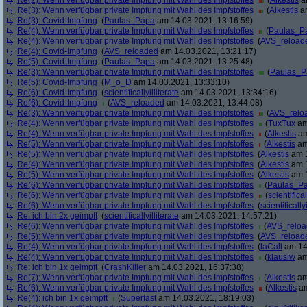
Re(2): Wenn verfügbar private Impfung mit Wahl des Impfstoffes
(
Alkestis
am
Re(3): Wenn verfügbar private Impfung mit Wahl des Impfstoffes
(
Alkestis
am
Re(3): Covid-Impfung
(
Paulas_Papa
am 14.03.2021, 13:16:59)
Re(4): Wenn verfügbar private Impfung mit Wahl des Impfstoffes
(
Paulas_P
Re(4): Wenn verfügbar private Impfung mit Wahl des Impfstoffes
(
AVS_reload
Re(4): Covid-Impfung
(
AVS_reloaded
am 14.03.2021, 13:21:17)
Re(5): Covid-Impfung
(
Paulas_Papa
am 14.03.2021, 13:25:48)
Re(3): Wenn verfügbar private Impfung mit Wahl des Impfstoffes
(
Paulas_P
Re(5): Covid-Impfung
(
M_o_D
am 14.03.2021, 13:33:10)
Re(6): Covid-Impfung
(
scientificallyilliterate
am 14.03.2021, 13:34:16)
Re(6): Covid-Impfung
(
AVS_reloaded
am 14.03.2021, 13:44:08)
Re(3): Wenn verfügbar private Impfung mit Wahl des Impfstoffes
(
AVS_relo
Re(4): Wenn verfügbar private Impfung mit Wahl des Impfstoffes
(
TuxTux
am
Re(4): Wenn verfügbar private Impfung mit Wahl des Impfstoffes
(
Alkestis
am
Re(5): Wenn verfügbar private Impfung mit Wahl des Impfstoffes
(
Alkestis
am
Re(5): Wenn verfügbar private Impfung mit Wahl des Impfstoffes
(
Alkestis
am 1
Re(4): Wenn verfügbar private Impfung mit Wahl des Impfstoffes
(
Alkestis
am 1
Re(5): Wenn verfügbar private Impfung mit Wahl des Impfstoffes
(
Alkestis
am 1
Re(6): Wenn verfügbar private Impfung mit Wahl des Impfstoffes
(
Paulas_P
Re(6): Wenn verfügbar private Impfung mit Wahl des Impfstoffes
(
scientifical
Re(6): Wenn verfügbar private Impfung mit Wahl des Impfstoffes
(
scientifically
Re: ich bin 2x geimpft
(
scientificallyilliterate
am 14.03.2021, 14:57:21)
Re(6): Wenn verfügbar private Impfung mit Wahl des Impfstoffes
(
AVS_relo
Re(5): Wenn verfügbar private Impfung mit Wahl des Impfstoffes
(
AVS_reload
Re(4): Wenn verfügbar private Impfung mit Wahl des Impfstoffes
(
laCall
am 14.
Re(4): Wenn verfügbar private Impfung mit Wahl des Impfstoffes
(
klausiw
am
Re: ich bin 1x geimpft
(
CrashKiller
am 14.03.2021, 16:37:38)
Re(7): Wenn verfügbar private Impfung mit Wahl des Impfstoffes
(
Alkestis
am
Re(6): Wenn verfügbar private Impfung mit Wahl des Impfstoffes
(
Alkestis
am
Re(4): ich bin 1x geimpft
(
Superfast
am 14.03.2021, 18:19:03)