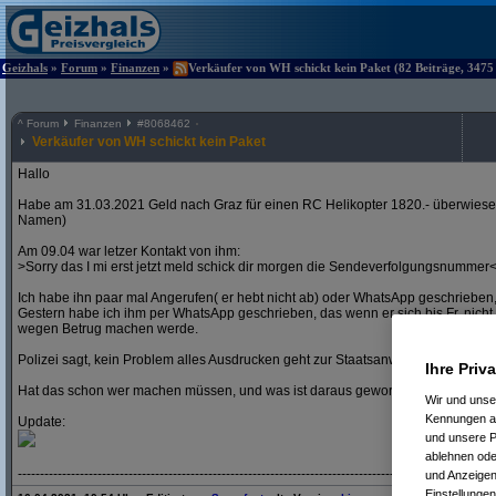
Geizhals
»
Forum
»
Finanzen
»
Verkäufer von WH schickt kein Paket (82 Beiträge, 3475
^
Forum
Finanzen
#
8068462
Verkäufer von WH schickt kein Paket
Hallo
Habe am 31.03.2021 Geld nach Graz für einen RC Helikopter 1820.- überwies
Namen)
Am 09.04 war letzer Kontakt von ihm:
>Sorry das I mi erst jetzt meld schick dir morgen die Sendeverfolgungsnummer
Ich habe ihn paar mal Angerufen( er hebt nicht ab) oder WhatsApp geschrieben,
Gestern habe ich ihm per WhatsApp geschrieben, das wenn er sich bis Fr. nicht 
wegen Betrug machen werde.
Polizei sagt, kein Problem alles Ausdrucken geht zur Staatsanwaltschaft.
Ihre Priv
Hat das schon wer machen müssen, und was ist daraus geworden?
Wir und uns
Kennungen au
Update:
und unsere P
ablehnen oder
----------------------------------------------------------------------------------------------------
und Anzeigen
Einstellungen