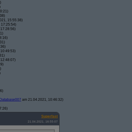
)
)
0:21)
38)
21, 15:55:38)
 17:25:54)
17:28:56)
1)
8:16)
31)
:36)
10:49:53)
31)
12:48:07)
09)
)
)
6)
Database007
am 21.04.2021, 10:46:32)
7:26)
Superfast
21.04.2021, 16:55:07