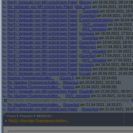
Re(4): Verkäufer von WH schickt kein Paket
(
Barney
am 16.04.2021, 08:14:18
Re: Verkäufer von WH schickt kein Paket
(
disk_king
am 16.04.2021, 10:49:53
Re(4): Verkäufer von WH schickt kein Paket
(
Superfast
am 16.04.2021, 10:5
Re(2): Verkäufer von WH schickt kein Paket
(
Superfast
am 16.04.2021, 10:58:
Re(4): Verkäufer von WH schickt kein Paket
(
LesenUndVerstehen
am 16.04.20
Re(5): Verkäufer von WH schickt kein Paket
(
AVS_reloaded
am 16.04.2021,
Re(5): Verkäufer von WH schickt kein Paket
(
AVS_reloaded
am 16.04.2021, 
Re(3): Verkäufer von WH schickt kein Paket
(
woswasi
am 16.04.2021, 17:53:1
Re(6): Verkäufer von WH schickt kein Paket
(
Superfast
am 16.04.2021, 19:2
Re(4): Verkäufer von WH schickt kein Paket
(
Superfast
am 16.04.2021, 19:32:
Re(2): Verkäufer von WH schickt kein Paket
(
Maemaex
am 17.04.2021, 08:32
Re(7): Verkäufer von WH schickt kein Paket
(
AVS_reloaded
am 17.04.2021, 
Re(8): Verkäufer von WH schickt kein Paket
(
Superfast
am 17.04.2021, 11:07:
Re(9): Verkäufer von WH schickt kein Paket
(
AVS_reloaded
am 17.04.2021, 
Re(5): Verkäufer von WH schickt kein Paket
(
woswasi
am 18.04.2021, 08:51:
Re(3): Verkäufer von WH schickt kein Paket
(
geckos
am 19.04.2021, 09:58:44
Re(2): Verkäufer von WH schickt kein Paket
(
novate
am 20.04.2021, 15:45:25
Abartige Flugeigenschaften...
(
Zappa F.
am 20.04.2021, 22:14:00)
Re: Abartige Flugeigenschaften...
(
Maximus
am 20.04.2021, 23:25:16)
Re: Abartige Flugeigenschaften...
(
raiuno
am 21.04.2021, 09:09:28)
Re(5): Verkäufer von WH schickt kein Paket
(
Superflo
am 21.04.2021, 09:54:1
Re: Abartige Flugeigenschaften...
(
AVS_reloaded
am 21.04.2021, 10:31:02)
Vom Autor zurückgezogen oder Autor hat seine Registrierung nicht bestätigt
(
Re: Abartige Flugeigenschaften...
(
Superfast
am 21.04.2021, 16:33:07)
Re(6): Verkäufer von WH schickt kein Paket
(
Superfast
am 21.04.2021, 16:3
^
Forum
Finanzen
#
8069123
Re(2): Abartige Flugeigenschaften...