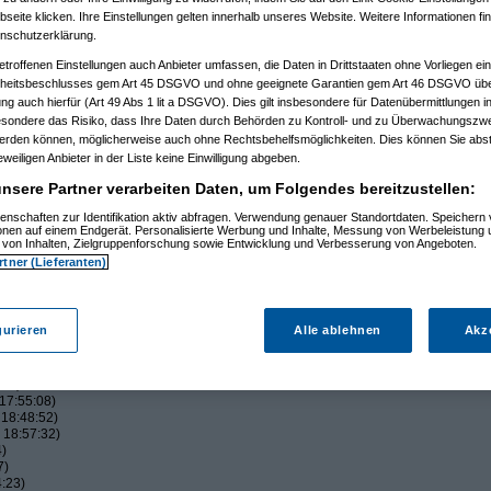
eite klicken. Ihre Einstellungen gelten innerhalb unseres Website. Weitere Informationen fin
nschutzerklärung.
etroffenen Einstellungen auch Anbieter umfassen, die Daten in Drittstaaten ohne Vorliegen ei
itsbeschlusses gem Art 45 DSGVO und ohne geeignete Garantien gem Art 46 DSGVO übermi
6:19)
gung auch hierfür (Art 49 Abs 1 lit a DSGVO). Dies gilt insbesondere für Datenübermittlungen i
021, 13:02:11)
esondere das Risiko, dass Ihre Daten durch Behörden zu Kontroll- und zu Überwachungsz
)
werden können, möglicherweise auch ohne Rechtsbehelfsmöglichkeiten. Dies können Sie abst
)
eweiligen Anbieter in der Liste keine Einwilligung abgeben.
46)
nsere Partner verarbeiten Daten, um Folgendes bereitzustellen:
1)
 14:05:41)
enschaften zur Identifikation aktiv abfragen. Verwendung genauer Standortdaten. Speichern 
:26:01)
ionen auf einem Endgerät. Personalisierte Werbung und Inhalte, Messung von Werbeleistung 
von Inhalten, Zielgruppenforschung sowie Entwicklung und Verbesserung von Angeboten.
rtner (Lieferanten)
:24:15)
10)
gurieren
Alle ablehnen
Akz
0:11)
7:13)
19)
:44)
17:55:08)
18:48:52)
 18:57:32)
4)
7)
:23)