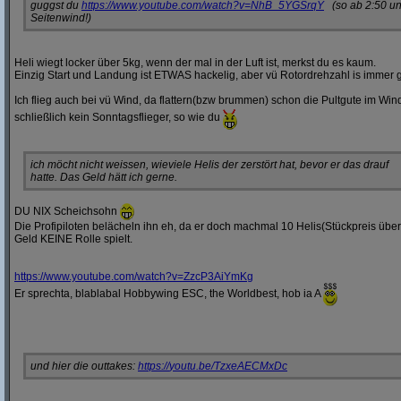
guggst du
https:/
/
www.youtube.com/
watch?
v=NhB_5YGSrqY
(so ab 2:50 un
Seitenwind!)
Heli wiegt locker über 5kg, wenn der mal in der Luft ist, merkst du es kaum.
Einzig Start und Landung ist ETWAS hackelig, aber vü Rotordrehzahl is immer g
Ich flieg auch bei vü Wind, da flattern(bzw brummen) schon die Pultgute im Wi
schließlich kein Sonntagsflieger, so wie du
ich möcht nicht weissen, wieviele Helis der zerstört hat, bevor er das drauf
hatte. Das Geld hätt ich gerne.
DU NIX Scheichsohn
Die Profipiloten belächeln ihn eh, da er doch machmal 10 Helis(Stückpreis über 
Geld KEINE Rolle spielt.
https:/
/
www.youtube.com/
watch?
v=ZzcP3AiYmKg
Er sprechta, blablabal Hobbywing ESC, the Worldbest, hob ia A
und hier die outtakes:
https:/
/
youtu.be/
TzxeAECMxDc