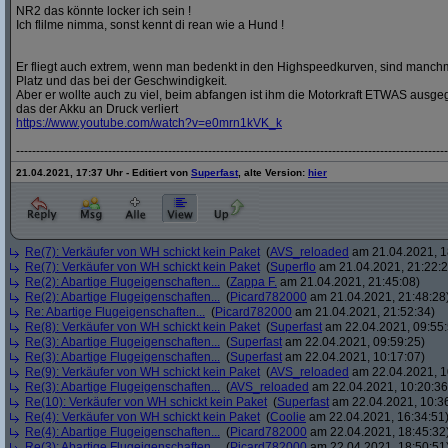
NR2 das könnte locker ich sein !
Ich flilme nimma, sonst kennt di rean wie a Hund !
Er fliegt auch extrem, wenn man bedenkt in den Highspeedkurven, sind manch
Platz und das bei der Geschwindigkeit.
Aber er wollte auch zu viel, beim abfangen ist ihm die Motorkraft ETWAS ausgega
das der Akku an Druck verliert
https:/
/
www.youtube.com/
watch?
v=e0mrn1kVK_k
----------------------------------------------------------------------------------------------------
21.04.2021, 17:37 Uhr - Editiert von
Superfast
, alte Version:
hier
Re(7): Verkäufer von WH schickt kein Paket
(
AVS_reloaded
am 21.04.2021, 1
Re(7): Verkäufer von WH schickt kein Paket
(
Superflo
am 21.04.2021, 21:22:2
Re(2): Abartige Flugeigenschaften...
(
Zappa F.
am 21.04.2021, 21:45:08)
Re(2): Abartige Flugeigenschaften...
(
Picard782000
am 21.04.2021, 21:48:28
Re: Abartige Flugeigenschaften...
(
Picard782000
am 21.04.2021, 21:52:34)
Re(8): Verkäufer von WH schickt kein Paket
(
Superfast
am 22.04.2021, 09:55:
Re(3): Abartige Flugeigenschaften...
(
Superfast
am 22.04.2021, 09:59:25)
Re(3): Abartige Flugeigenschaften...
(
Superfast
am 22.04.2021, 10:17:07)
Re(9): Verkäufer von WH schickt kein Paket
(
AVS_reloaded
am 22.04.2021, 1
Re(3): Abartige Flugeigenschaften...
(
AVS_reloaded
am 22.04.2021, 10:20:36
Re(10): Verkäufer von WH schickt kein Paket
(
Superfast
am 22.04.2021, 10:3
Re(4): Verkäufer von WH schickt kein Paket
(
Coolie
am 22.04.2021, 16:34:51
Re(4): Abartige Flugeigenschaften...
(
Picard782000
am 22.04.2021, 18:45:32
Re(3): Abartige Flugeigenschaften...
(
Picard782000
am 22.04.2021, 18:50:51