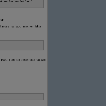
d beachte den "leichten"
ut!
nd, muss man auch machen, ist ja
1000.-) am Tag geschrottet hat, weil