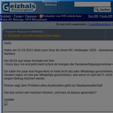
Impressum
|
Werbung
Geizhals
»
Forum
»
Finanzen
»
Verkäufer von WH schickt kein
Top-100
|
Fresh-100
Paket (82 Beiträge, 3474 Mal gelesen)
Du bist nicht angemeldet. [
Login/Registrieren
]
^
Forum
Finanzen
#
8068462
Verkäufer von WH schickt kein Paket
Hallo
Habe am 31.03.2021 Geld nach Graz für einen RC Helikopter 1820.- überwies
Namen)
Am 09.04 war letzer Kontakt von ihm:
>Sorry das I mi erst jetzt meld schick dir morgen die Sendeverfolgungsnummer
Ich habe ihn paar mal Angerufen( er hebt nicht ab) oder WhatsApp geschrieben,
Gestern habe ich ihm per WhatsApp geschrieben, das wenn er sich bis Fr. nicht 
wegen Betrug machen werde.
Polizei sagt, kein Problem alles Ausdrucken geht zur Staatsanwaltschaft.
Hat das schon wer machen müssen, und was ist daraus geworden?
Update:
----------------------------------------------------------------------------------------------------