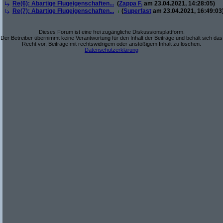
Re(6): Abartige Flugeigenschaften...
(
Zappa F.
am 23.04.2021, 14:28:05)
Re(7): Abartige Flugeigenschaften...
(
Superfast
am 23.04.2021, 16:49:03
Dieses Forum ist eine frei zugängliche Diskussionsplattform.
Der Betreiber übernimmt keine Verantwortung für den Inhalt der Beiträge und behält sich das
Recht vor, Beiträge mit rechtswidrigem oder anstößigem Inhalt zu löschen.
Datenschutzerklärung