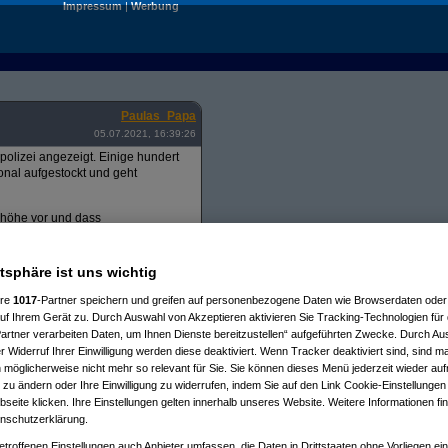
Impressum
|
Werbung
Paulas_Papa
05.07.2021, 16:39:26
polizei angezeigt. Einige hundert
onal aufgestockt und geht
lhöhe vor und dass
etern die Abtragung gefordert, die
atsphäre ist uns wichtig
nschaftsgrund. Die betroffenen
ere
1017
-Partner speichern und greifen auf personenbezogene Daten wie Browserdaten oder 
chranken etc. Zufahrt & Zugang
f Ihrem Gerät zu. Durch Auswahl von Akzeptieren aktivieren Sie Tracking-Technologien für d
artner verarbeiten Daten, um Ihnen Dienste bereitzustellen“ aufgeführten Zwecke. Durch Aus
 Widerruf Ihrer Einwilligung werden diese deaktiviert. Wenn Tracker deaktiviert sind, sind m
 möglicherweise nicht mehr so relevant für Sie. Sie können dieses Menü jederzeit wieder auf
 zu ändern oder Ihre Einwilligung zu widerrufen, indem Sie auf den Link Cookie-Einstellunge
eite klicken. Ihre Einstellungen gelten innerhalb unseres Website. Weitere Informationen fin
nschutzerklärung.
etroffenen Einstellungen auch Anbieter umfassen, die Daten in Drittstaaten ohne Vorliegen ei