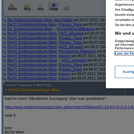
Angemessenhe
Ihre Einwilli
besteht insb
verarbeitet 
Re: Einfriedungsfrage Wien
(
ein Kritiker
am 05.07.2021, 16:48:51)
Re(2): Einfriedungsfrage Wien
(
Paulas_Papa
am 05.07.2021, 17:01:53)
Sie bei dem j
Re: Einfriedungsfrage Wien
(
Persönliche Mitteilung
am 05.07.2021, 17:48:5
Wir und u
Re(3): Einfriedungsfrage Wien
(
AVS_reloaded
am 05.07.2021, 19:01:22)
Re(2): Einfriedungsfrage Wien
(
Paulas_Papa
am 05.07.2021, 19:09:18)
Endgeräteeig
Re(4): Einfriedungsfrage Wien
(
Paulas_Papa
am 05.07.2021, 21:47:18)
auf Informat
Re(5): Einfriedungsfrage Wien
(
AVS_reloaded
am 06.07.2021, 08:41:21)
Performance 
Re(3): Einfriedungsfrage Wien
(
Persönliche Mitteilung
am 06.07.2021, 08:45:
Liste der Pa
Re(6): Einfriedungsfrage Wien
(
raiuno
am 06.07.2021, 08:52:00)
Re(7): Einfriedungsfrage Wien
(
AVS_reloaded
am 06.07.2021, 08:53:26)
Re(4): Einfriedungsfrage Wien
(
Paulas_Papa
am 06.07.2021, 08:54:22)
Re(7): Einfriedungsfrage Wien
(
Paulas_Papa
am 06.07.2021, 08:56:59)
Konfi
Re(8): Einfriedungsfrage Wien
(
raiuno
am 06.07.2021, 09:03:08)
Re(8): Einfriedungsfrage Wien
(
raiuno
am 06.07.2021, 09:03:56)
^
Forum
Haushalt
#
8077654
Re(5): Einfriedungsfrage Wien
habt ihr einen "öffentlichen Durchgang" über euer grundstück?
https:/
/
www.stadtrechnungshof.wien.at/
berichte/
2008/
lang/
03-16-KA-VI-21A-1-8
seite 9
bzw:
BO für Wien