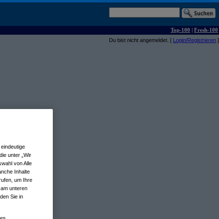
Top-100
|
Fresh-100
Du bist nicht angemeldet. [
Login/Registrieren
]
eindeutige
ie unter „Wir
wahl von Alle
anche Inhalte
rufen, um Ihre
n am unteren
den Sie in
nes