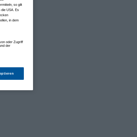
tteln, so gilt
n die USA. Es
wecken
ellen, in dem
von oder Zugriff
und der
eptieren