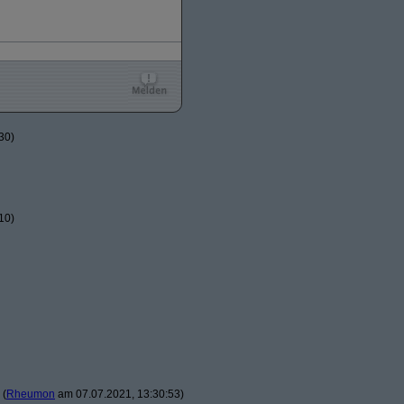
30)
10)
(
Rheumon
am 07.07.2021, 13:30:53)