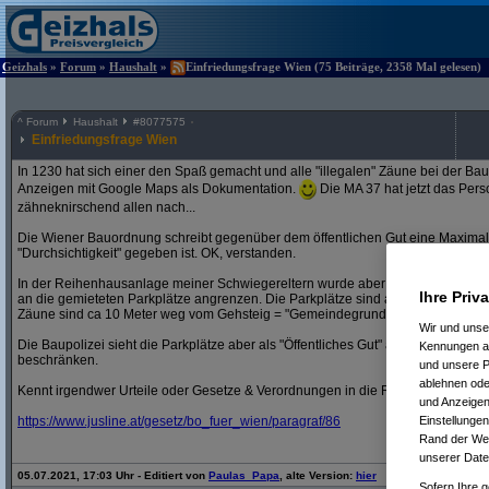
Geizhals
»
Forum
»
Haushalt
»
Einfriedungsfrage Wien (75 Beiträge, 2358 Mal gelesen)
^
Forum
Haushalt
#
8077575
Einfriedungsfrage Wien
In 1230 hat sich einer den Spaß gemacht und alle "illegalen" Zäune bei der Bau
Anzeigen mit Google Maps als Dokumentation.
Die MA 37 hat jetzt das Pers
zähneknirschend allen nach...
Die Wiener Bauordnung schreibt gegenüber dem öffentlichen Gut eine Maxima
"Durchsichtigkeit" gegeben ist. OK, verstanden.
In der Reihenhausanlage meiner Schwiegereltern wurde aber auch von jenen Mi
Ihre Priv
an die gemieteten Parkplätze angrenzen. Die Parkplätze sind aber auf Genosse
Zäune sind ca 10 Meter weg vom Gehsteig = "Gemeindegrund"!
Wir und uns
Die Baupolizei sieht die Parkplätze aber als "Öffentliches Gut" an, weil keine S
Kennungen au
beschränken.
und unsere P
ablehnen oder
Kennt irgendwer Urteile oder Gesetze & Verordnungen in die Richtung?
und Anzeigen
Einstellungen
https:/
/
www.jusline.at/
gesetz/
bo_fuer_wien/
paragraf/
86
Rand der Webs
unserer Date
05.07.2021, 17:03 Uhr - Editiert von
Paulas_Papa
, alte Version:
hier
Sofern Ihre g