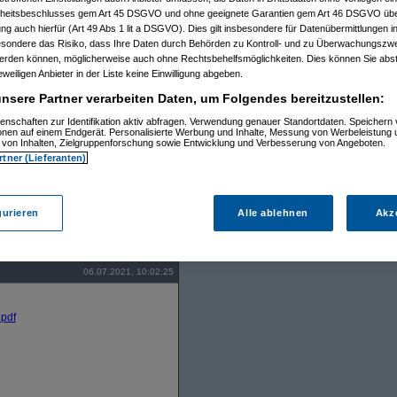
itsbeschlusses gem Art 45 DSGVO und ohne geeignete Garantien gem Art 46 DSGVO übermi
gung auch hierfür (Art 49 Abs 1 lit a DSGVO). Dies gilt insbesondere für Datenübermittlungen i
esondere das Risiko, dass Ihre Daten durch Behörden zu Kontroll- und zu Überwachungsz
werden können, möglicherweise auch ohne Rechtsbehelfsmöglichkeiten. Dies können Sie abst
eweiligen Anbieter in der Liste keine Einwilligung abgeben.
6)
nsere Partner verarbeiten Daten, um Folgendes bereitzustellen:
enschaften zur Identifikation aktiv abfragen. Verwendung genauer Standortdaten. Speichern 
ionen auf einem Endgerät. Personalisierte Werbung und Inhalte, Messung von Werbeleistung 
von Inhalten, Zielgruppenforschung sowie Entwicklung und Verbesserung von Angeboten.
14)
rtner (Lieferanten)
gurieren
Alle ablehnen
Akz
Persönliche Mitteilung
06.07.2021, 10:02:25
.pdf