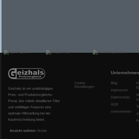
Unternehme
Cookie-
Blog
I
Einstellungen
f
Geizhals ist ein unabhängiges
Impressum
Preis- und Produktvergleichs-
W
Datenschutz
s
Portal, das mittels detaillierter Filter
AGB
T
und vielfältiger Features eine
Unternehmen
optimale Hilfestellung bei der
J
Kaufentscheidung bietet.
P
Ansicht wählen:
Mobile