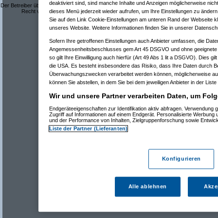
deaktiviert sind, sind manche Inhalte und Anzeigen möglicherweise nicht
Der Betreiber übernimmt keine Verantwortung für den Inhalt der Beiträge und behält sich das
Recht vor, Beiträge mit rechtswidrigem oder anstößigem Inhalt zu löschen.
dieses Menü jederzeit wieder aufrufen, um Ihre Einstellungen zu ändern 
Datenschutzerklärung
Sie auf den Link Cookie-Einstellungen am unteren Rand der Webseite kli
unseres Website. Weitere Informationen finden Sie in unserer Datensch
Sofern Ihre getroffenen Einstellungen auch Anbieter umfassen, die Daten
Angemessenheitsbeschlusses gem Art 45 DSGVO und ohne geeignete G
so gilt Ihre Einwilligung auch hierfür (Art 49 Abs 1 lit a DSGVO). Dies gi
die USA. Es besteht insbesondere das Risiko, dass Ihre Daten durch B
Überwachungszwecken verarbeitet werden können, möglicherweise auc
können Sie abstellen, in dem Sie bei dem jeweiligen Anbieter in der Liste
Wir und unsere Partner verarbeiten Daten, um Folg
Endgeräteeigenschaften zur Identifikation aktiv abfragen. Verwendung 
Zugriff auf Informationen auf einem Endgerät. Personalisierte Werbung
und der Performance von Inhalten, Zielgruppenforschung sowie Entwic
Liste der Partner (Lieferanten)
Konfigurieren
Alle ablehnen
Akze