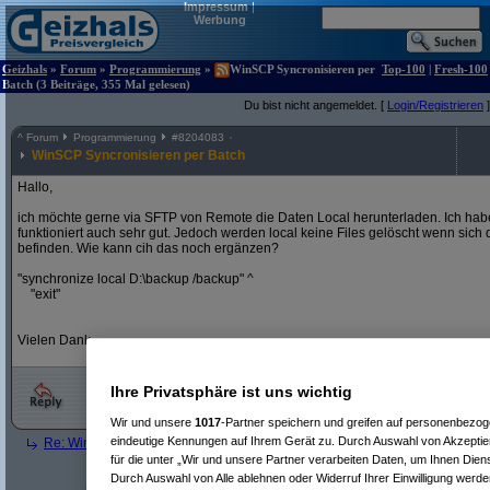
Impressum
|
Werbung
Geizhals
»
Forum
»
Programmierung
»
WinSCP Syncronisieren per
Top-100
|
Fresh-100
Batch (3 Beiträge, 355 Mal gelesen)
Du bist nicht angemeldet. [
Login/Registrieren
]
^
Forum
Programmierung
#
8204083
WinSCP Syncronisieren per Batch
Hallo,
ich möchte gerne via SFTP von Remote die Daten Local herunterladen. Ich habe
funktioniert auch sehr gut. Jedoch werden local keine Files gelöscht wenn sich
befinden. Wie kann cih das noch ergänzen?
"synchronize local D:\backup /backup" ^
"exit"
Vielen Dank
Ihre Privatsphäre ist uns wichtig
Wir und unsere
1017
-Partner speichern und greifen auf personenbezo
eindeutige Kennungen auf Ihrem Gerät zu. Durch Auswahl von Akzeptier
Re: WinSCP Syncronisieren per Batch
(
g.fraydl
am 01.07.2025, 14:22:38)
für die unter „Wir und unsere Partner verarbeiten Daten, um Ihnen Dien
Durch Auswahl von Alle ablehnen oder Widerruf Ihrer Einwilligung werde
Dieses Forum ist eine frei zugängliche Diskussionsplattform.