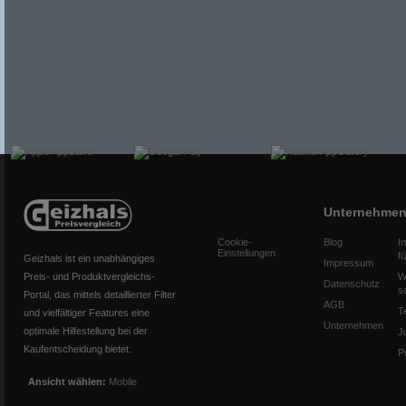
Unternehme
Cookie-
Blog
I
Einstellungen
f
Geizhals ist ein unabhängiges
Impressum
Preis- und Produktvergleichs-
W
Datenschutz
s
Portal, das mittels detaillierter Filter
AGB
T
und vielfältiger Features eine
Unternehmen
optimale Hilfestellung bei der
J
Kaufentscheidung bietet.
P
Ansicht wählen:
Mobile