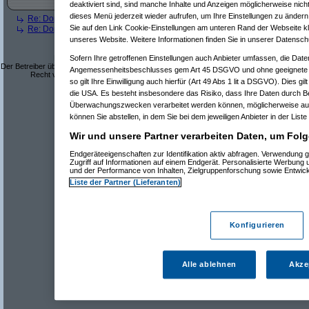
deaktiviert sind, sind manche Inhalte und Anzeigen möglicherweise nicht
dieses Menü jederzeit wieder aufrufen, um Ihre Einstellungen zu ändern 
Re: Doppelte alphabetische Sortierung bei Filter
(
mossess
am 30.08.2025,
Sie auf den Link Cookie-Einstellungen am unteren Rand der Webseite kli
Re: Doppelte alphabetische Sortierung bei Filter
(
MichaelP
am 30.08.202
unseres Website. Weitere Informationen finden Sie in unserer Datensch
Dieses Forum ist eine frei zugängliche Diskussionsplattform.
Sofern Ihre getroffenen Einstellungen auch Anbieter umfassen, die Daten
Der Betreiber übernimmt keine Verantwortung für den Inhalt der Beiträge und behält sich das
Angemessenheitsbeschlusses gem Art 45 DSGVO und ohne geeignete G
Recht vor, Beiträge mit rechtswidrigem oder anstößigem Inhalt zu löschen.
so gilt Ihre Einwilligung auch hierfür (Art 49 Abs 1 lit a DSGVO). Dies gi
Datenschutzerklärung
die USA. Es besteht insbesondere das Risiko, dass Ihre Daten durch B
Überwachungszwecken verarbeitet werden können, möglicherweise auc
können Sie abstellen, in dem Sie bei dem jeweiligen Anbieter in der Liste
Wir und unsere Partner verarbeiten Daten, um Folg
Endgeräteeigenschaften zur Identifikation aktiv abfragen. Verwendung 
Zugriff auf Informationen auf einem Endgerät. Personalisierte Werbung
und der Performance von Inhalten, Zielgruppenforschung sowie Entwic
Liste der Partner (Lieferanten)
Konfigurieren
Alle ablehnen
Akze