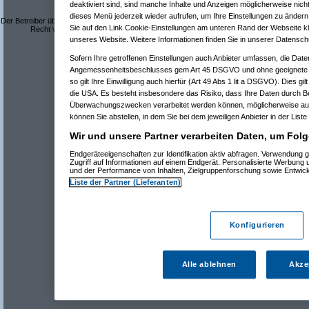
deaktiviert sind, sind manche Inhalte und Anzeigen möglicherweise nicht
Dieses Forum ist eine frei zugängliche Diskussionsplattform.
dieses Menü jederzeit wieder aufrufen, um Ihre Einstellungen zu ändern 
Der Betreiber übernimmt keine Verantwortung für den Inhalt der Beiträge und behält sich das
Sie auf den Link Cookie-Einstellungen am unteren Rand der Webseite kli
Recht vor, Beiträge mit rechtswidrigem oder anstößigem Inhalt zu löschen.
Datenschutzerklärung
unseres Website. Weitere Informationen finden Sie in unserer Datensch
Sofern Ihre getroffenen Einstellungen auch Anbieter umfassen, die Daten
Angemessenheitsbeschlusses gem Art 45 DSGVO und ohne geeignete G
so gilt Ihre Einwilligung auch hierfür (Art 49 Abs 1 lit a DSGVO). Dies gi
die USA. Es besteht insbesondere das Risiko, dass Ihre Daten durch B
Überwachungszwecken verarbeitet werden können, möglicherweise auc
können Sie abstellen, in dem Sie bei dem jeweiligen Anbieter in der Liste
Wir und unsere Partner verarbeiten Daten, um Folg
Endgeräteeigenschaften zur Identifikation aktiv abfragen. Verwendung 
Zugriff auf Informationen auf einem Endgerät. Personalisierte Werbung
und der Performance von Inhalten, Zielgruppenforschung sowie Entwic
Liste der Partner (Lieferanten)
Konfigurieren
Alle ablehnen
Akze