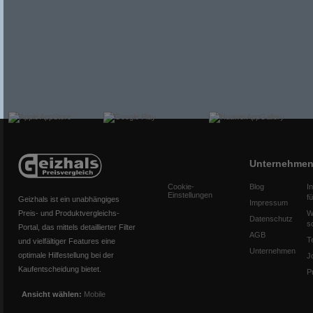
Unternehme
Cookie-
Blog
I
Einstellungen
f
Geizhals ist ein unabhängiges
Impressum
Preis- und Produktvergleichs-
W
Datenschutz
s
Portal, das mittels detaillierter Filter
AGB
T
und vielfältiger Features eine
Unternehmen
optimale Hilfestellung bei der
J
Kaufentscheidung bietet.
P
Ansicht wählen:
Mobile