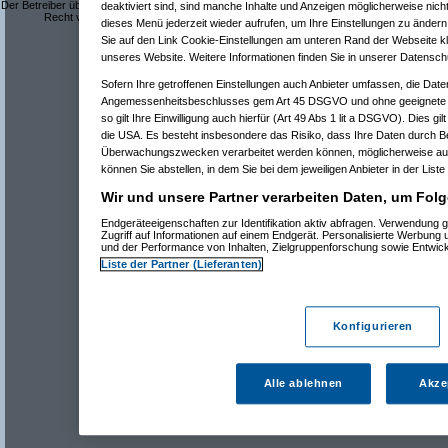
Der Betreiber übernimmt keine Verantwortung für den Inhalt der Beiträge und behält sich das
deaktiviert sind, sind manche Inhalte und Anzeigen möglicherweise nicht
Recht vor, Beiträge mit rechtswidrigem oder anstößigem Inhalt zu löschen.
dieses Menü jederzeit wieder aufrufen, um Ihre Einstellungen zu ändern 
Datenschutzerklärung
Sie auf den Link Cookie-Einstellungen am unteren Rand der Webseite kli
unseres Website. Weitere Informationen finden Sie in unserer Datensch
Sofern Ihre getroffenen Einstellungen auch Anbieter umfassen, die Daten
Angemessenheitsbeschlusses gem Art 45 DSGVO und ohne geeignete G
so gilt Ihre Einwilligung auch hierfür (Art 49 Abs 1 lit a DSGVO). Dies gi
die USA. Es besteht insbesondere das Risiko, dass Ihre Daten durch B
Überwachungszwecken verarbeitet werden können, möglicherweise auc
können Sie abstellen, in dem Sie bei dem jeweiligen Anbieter in der Liste
Wir und unsere Partner verarbeiten Daten, um Folg
Endgeräteeigenschaften zur Identifikation aktiv abfragen. Verwendung 
Zugriff auf Informationen auf einem Endgerät. Personalisierte Werbung
und der Performance von Inhalten, Zielgruppenforschung sowie Entwic
Liste der Partner (Lieferanten)
Konfigurieren
Alle ablehnen
Akze