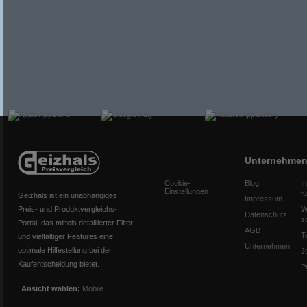
Unternehme
Cookie-
Blog
I
Einstellungen
f
Geizhals ist ein unabhängiges
Impressum
Preis- und Produktvergleichs-
W
Datenschutz
s
Portal, das mittels detaillierter Filter
AGB
T
und vielfältiger Features eine
Unternehmen
optimale Hilfestellung bei der
J
Kaufentscheidung bietet.
P
Ansicht wählen:
Mobile