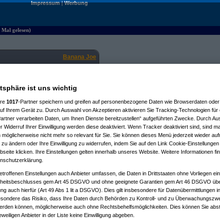
Impressum
|
Werbung
 Mal gelesen)
Banana Joe
21.05.2026, 09:22:46
atsphäre ist uns wichtig
er A1 5G Cube mit 250Mbit/s
ere
1017
-Partner speichern und greifen auf personenbezogene Daten wie Browserdaten oder 
 die Türe sind wir bei ~35Mbit
f Ihrem Gerät zu. Durch Auswahl von Akzeptieren aktivieren Sie Tracking-Technologien für d
er gelistet sind?
artner verarbeiten Daten, um Ihnen Dienste bereitzustellen“ aufgeführten Zwecke. Durch Aus
 Widerruf Ihrer Einwilligung werden diese deaktiviert. Wenn Tracker deaktiviert sind, sind m
 möglicherweise nicht mehr so relevant für Sie. Sie können dieses Menü jederzeit wieder auf
 zu ändern oder Ihre Einwilligung zu widerrufen, indem Sie auf den Link Cookie-Einstellunge
eite klicken. Ihre Einstellungen gelten innerhalb unseres Website. Weitere Informationen fin
nschutzerklärung.
etroffenen Einstellungen auch Anbieter umfassen, die Daten in Drittstaaten ohne Vorliegen ei
itsbeschlusses gem Art 45 DSGVO und ohne geeignete Garantien gem Art 46 DSGVO übermi
gung auch hierfür (Art 49 Abs 1 lit a DSGVO). Dies gilt insbesondere für Datenübermittlungen i
 10:19:38)
esondere das Risiko, dass Ihre Daten durch Behörden zu Kontroll- und zu Überwachungsz
5.2026, 10:30:34)
6.2026, 13:14:32)
werden können, möglicherweise auch ohne Rechtsbehelfsmöglichkeiten. Dies können Sie abst
5)
eweiligen Anbieter in der Liste keine Einwilligung abgeben.