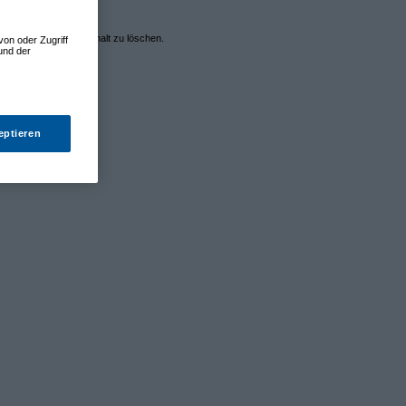
em oder anstößigem Inhalt zu löschen.
von oder Zugriff
und der
eptieren