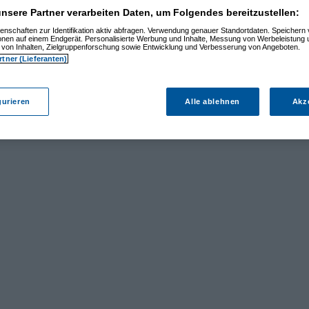
nsere Partner verarbeiten Daten, um Folgendes bereitzustellen:
Dieses Forum ist eine frei zugängliche Diskussionsplattform.
wortung für den Inhalt der Beiträge und behält sich das Recht vor, Beiträge mit rechtswidrig
enschaften zur Identifikation aktiv abfragen. Verwendung genauer Standortdaten. Speichern 
Datenschutzerklärung
ionen auf einem Endgerät. Personalisierte Werbung und Inhalte, Messung von Werbeleistung 
von Inhalten, Zielgruppenforschung sowie Entwicklung und Verbesserung von Angeboten.
rtner (Lieferanten)
gurieren
Alle ablehnen
Akz