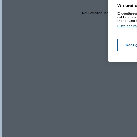
Wir und u
Der Betreiber übernimmt keine Verant
Endgeräteeig
auf Informat
Performance 
Liste der Pa
Konfi