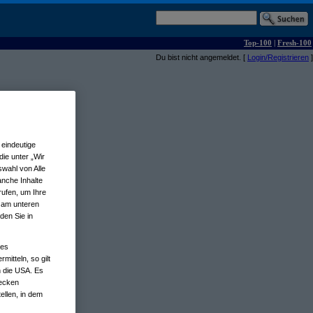
Top-100
|
Fresh-100
Du bist nicht angemeldet. [
Login/Registrieren
]
eindeutige
ie unter „Wir
wahl von Alle
anche Inhalte
rufen, um Ihre
n am unteren
den Sie in
nes
tteln, so gilt
n die USA. Es
wecken
ellen, in dem