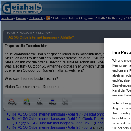
Geizhals
»
Forum
»
Netzwerk
»
A1 5G Cube Internet langsam - Abhilfe? (5 Beiträge, 412
^
Forum
Netzwerk
#
8217499
A1 5G Cube Internet langsam - Abhilfe?
Frage an die Experten hier.
Ihre Priv
neue Wohnadresse und hier gibt es leider kein Kabelinternet, somit wurde es d
Stelle ich den Router auf den Balkon erreiche ich gute ~240Mbit/s alles ok
Wir und uns
Stelle ich ihn vor die offene Balkontüre sinkt es schon auf ~45Mbit, schließe ich
Kennungen au
Was also tun? Outdoor 5G Antenne? gibt es hier wirklich nur die 10 Artikel die hi
oder einen Outdoor 5g Router? Falls ja, welchen?
und unsere P
ablehnen oder
Was wäre hier die beste Lösung?
und Anzeigen
Einstellungen
Vielen Dank schon mal für euren Input
Rand der Webs
unserer Date
Sofern Ihre g
Angemessenhe
Ihre Einwilli
Re: A1 5G Cube Internet langsam - Abhilfe?
(
Desolationrob
am 21.05.2026,
besteht insb
Re: A1 5G Cube Internet langsam - Abhilfe?
(
Sonic The Hedgehog
am 21.0
Re(2): A1 5G Cube Internet langsam - Abhilfe?
(
Desolationrob
am 01.0
verarbeitet 
Re: A1 5G Cube Internet langsam - Abhilfe?
(
pong
am 07.06.2026, 16:39:3
Sie bei dem j