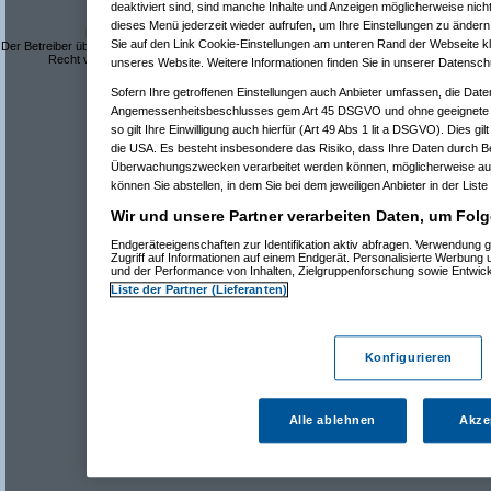
deaktiviert sind, sind manche Inhalte und Anzeigen möglicherweise nicht
dieses Menü jederzeit wieder aufrufen, um Ihre Einstellungen zu ändern 
Dieses Forum ist eine frei zugängliche Diskussionsplattform.
Sie auf den Link Cookie-Einstellungen am unteren Rand der Webseite kli
Der Betreiber übernimmt keine Verantwortung für den Inhalt der Beiträge und behält sich das
Recht vor, Beiträge mit rechtswidrigem oder anstößigem Inhalt zu löschen.
unseres Website. Weitere Informationen finden Sie in unserer Datensch
Datenschutzerklärung
Sofern Ihre getroffenen Einstellungen auch Anbieter umfassen, die Daten
Angemessenheitsbeschlusses gem Art 45 DSGVO und ohne geeignete G
so gilt Ihre Einwilligung auch hierfür (Art 49 Abs 1 lit a DSGVO). Dies gi
die USA. Es besteht insbesondere das Risiko, dass Ihre Daten durch B
Überwachungszwecken verarbeitet werden können, möglicherweise auc
können Sie abstellen, in dem Sie bei dem jeweiligen Anbieter in der Liste
Wir und unsere Partner verarbeiten Daten, um Folg
Endgeräteeigenschaften zur Identifikation aktiv abfragen. Verwendung 
Zugriff auf Informationen auf einem Endgerät. Personalisierte Werbung
und der Performance von Inhalten, Zielgruppenforschung sowie Entwic
Liste der Partner (Lieferanten)
Konfigurieren
Alle ablehnen
Akze