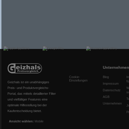
Unternehme
Cookie-
Blog
I
Einstellungen
f
Geizhals ist ein unabhängiges
Impressum
Preis- und Produktvergleichs-
W
Datenschutz
s
Portal, das mittels detaillierter Filter
AGB
T
und vielfältiger Features eine
Unternehmen
optimale Hilfestellung bei der
J
Kaufentscheidung bietet.
P
Ansicht wählen:
Mobile