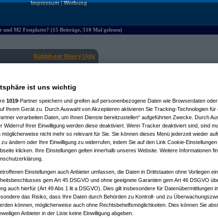
Impressum
|
Werbung
r und M2 Festplatte? (15 Beiträge, 510 Mal gelesen)
Rabbit-ear Beery Ugly
01.06.2026, 16:20:09
atsphäre ist uns wichtig
ere
1019
-Partner speichern und greifen auf personenbezogene Daten wie Browserdaten oder 
f Ihrem Gerät zu. Durch Auswahl von Akzeptieren aktivieren Sie Tracking-Technologien für d
artner verarbeiten Daten, um Ihnen Dienste bereitzustellen“ aufgeführten Zwecke. Durch Aus
 Widerruf Ihrer Einwilligung werden diese deaktiviert. Wenn Tracker deaktiviert sind, sind m
XB7XF&
creative=22662&
 möglicherweise nicht mehr so relevant für Sie. Sie können dieses Menü jederzeit wieder auf
=retail_at&
th=1
 zu ändern oder Ihre Einwilligung zu widerrufen, indem Sie auf den Link Cookie-Einstellunge
eite klicken. Ihre Einstellungen gelten innerhalb unseres Website. Weitere Informationen fin
nschutzerklärung.
etroffenen Einstellungen auch Anbieter umfassen, die Daten in Drittstaaten ohne Vorliegen ei
itsbeschlusses gem Art 45 DSGVO und ohne geeignete Garantien gem Art 46 DSGVO übermi
gung auch hierfür (Art 49 Abs 1 lit a DSGVO). Dies gilt insbesondere für Datenübermittlungen i
esondere das Risiko, dass Ihre Daten durch Behörden zu Kontroll- und zu Überwachungsz
werden können, möglicherweise auch ohne Rechtsbehelfsmöglichkeiten. Dies können Sie abst
eweiligen Anbieter in der Liste keine Einwilligung abgeben.