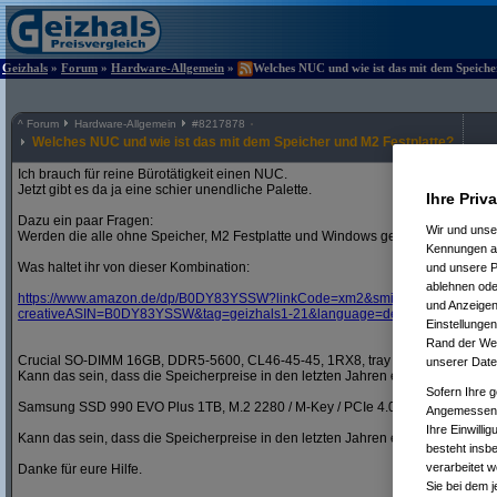
Geizhals
»
Forum
»
Hardware-Allgemein
»
Welches NUC und wie ist das mit dem Speiche
^
Forum
Hardware-Allgemein
#
8217878
Welches NUC und wie ist das mit dem Speicher und M2 Festplatte?
Ich brauch für reine Bürotätigkeit einen NUC.
Jetzt gibt es da ja eine schier unendliche Palette.
Ihre Priv
Dazu ein paar Fragen:
Wir und uns
Werden die alle ohne Speicher, M2 Festplatte und Windows geliefert?
Kennungen au
Was haltet ihr von dieser Kombination:
und unsere P
ablehnen oder
https:/
/
www.amazon.de/
dp/
B0DY83YSSW?
linkCode=xm2&
smid=A3JWKAKR8
und Anzeigen
creativeASIN=B0DY83YSSW&
tag=geizhals1-21&
language=de_DE&
ascsubtag
Einstellungen
Rand der Webs
Crucial SO-DIMM 16GB, DDR5-5600, CL46-45-45, 1RX8, tray
unserer Date
Kann das sein, dass die Speicherpreise in den letzten Jahren explodiert sind?
Sofern Ihre g
Samsung SSD 990 EVO Plus 1TB, M.2 2280 / M-Key / PCIe 4.0 x4
Angemessenhe
Ihre Einwilli
Kann das sein, dass die Speicherpreise in den letzten Jahren explodiert sind?
besteht insb
verarbeitet 
Danke für eure Hilfe.
Sie bei dem j