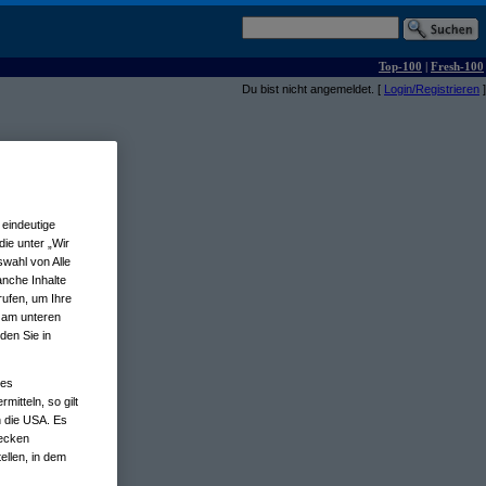
Top-100
|
Fresh-100
Du bist nicht angemeldet. [
Login/Registrieren
]
eindeutige
ie unter „Wir
wahl von Alle
anche Inhalte
rufen, um Ihre
n am unteren
den Sie in
nes
tteln, so gilt
n die USA. Es
wecken
ellen, in dem