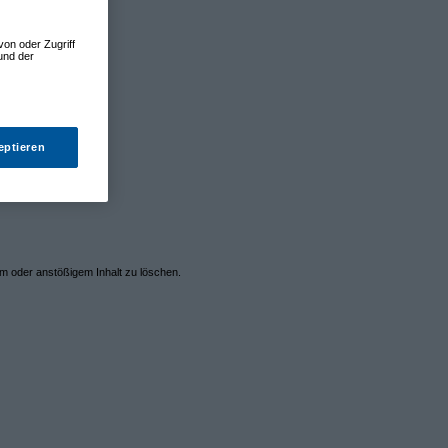
von oder Zugriff
und der
eptieren
em oder anstößigem Inhalt zu löschen.