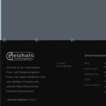
Unternehme
Cookie-
Blog
I
Einstellungen
f
Geizhals ist ein unabhängiges
Impressum
Preis- und Produktvergleichs-
W
Datenschutz
s
Portal, das mittels detaillierter Filter
AGB
T
und vielfältiger Features eine
Unternehmen
optimale Hilfestellung bei der
J
Kaufentscheidung bietet.
P
Ansicht wählen:
Mobile