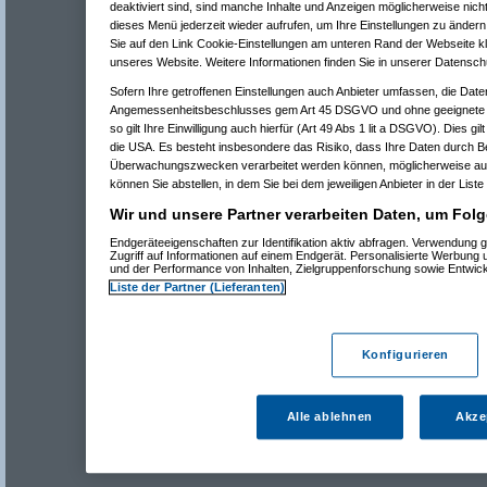
deaktiviert sind, sind manche Inhalte und Anzeigen möglicherweise nicht
dieses Menü jederzeit wieder aufrufen, um Ihre Einstellungen zu ändern 
Sie auf den Link Cookie-Einstellungen am unteren Rand der Webseite kli
unseres Website. Weitere Informationen finden Sie in unserer Datensch
Sofern Ihre getroffenen Einstellungen auch Anbieter umfassen, die Daten
Angemessenheitsbeschlusses gem Art 45 DSGVO und ohne geeignete G
so gilt Ihre Einwilligung auch hierfür (Art 49 Abs 1 lit a DSGVO). Dies gi
die USA. Es besteht insbesondere das Risiko, dass Ihre Daten durch B
Überwachungszwecken verarbeitet werden können, möglicherweise auc
können Sie abstellen, in dem Sie bei dem jeweiligen Anbieter in der Liste
Wir und unsere Partner verarbeiten Daten, um Folg
Endgeräteeigenschaften zur Identifikation aktiv abfragen. Verwendung 
Zugriff auf Informationen auf einem Endgerät. Personalisierte Werbung
und der Performance von Inhalten, Zielgruppenforschung sowie Entwic
Liste der Partner (Lieferanten)
Konfigurieren
Alle ablehnen
Akze