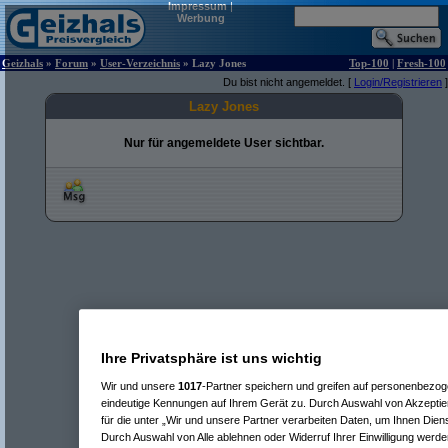
Impressum
|
Werbung
Geizhals
»
Forum
»
User-Verzeichnis
» Lazy Jones
Top-100
|
Fresh-100
Du bist nicht angemeldet. [
Login/Registrieren
]
Lazy Jones
Nur für angemeldete User sichtbar.
Ihre Privatsphäre ist uns wichtig
Wir und unsere
1017
-Partner speichern und greifen auf personenbezo
eindeutige Kennungen auf Ihrem Gerät zu. Durch Auswahl von Akzeptier
für die unter „Wir und unsere Partner verarbeiten Daten, um Ihnen Dien
Durch Auswahl von Alle ablehnen oder Widerruf Ihrer Einwilligung werde