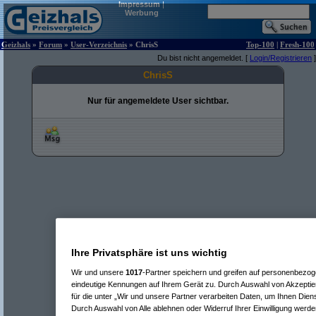
Impressum
|
Werbung
Geizhals
»
Forum
»
User-Verzeichnis
» ChrisS
Top-100
|
Fresh-100
Du bist nicht angemeldet. [
Login/Registrieren
]
ChrisS
Nur für angemeldete User sichtbar.
Ihre Privatsphäre ist uns wichtig
Wir und unsere
1017
-Partner speichern und greifen auf personenbezo
eindeutige Kennungen auf Ihrem Gerät zu. Durch Auswahl von Akzeptier
für die unter „Wir und unsere Partner verarbeiten Daten, um Ihnen Dien
Durch Auswahl von Alle ablehnen oder Widerruf Ihrer Einwilligung werde