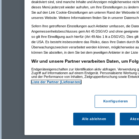
deaktiviert sind, sind manche Inhalte und Anzeigen möglicherweise nicht
dieses Menü jederzeit wieder aufrufen, um Ihre Einstellungen zu ändern 
Sie auf den Link Cookie-Einstellungen am unteren Rand der Webseite kli
unseres Website. Weitere Informationen finden Sie in unserer Datensch
Sofern Ihre getroffenen Einstellungen auch Anbieter umfassen, die Daten
Angemessenheitsbeschlusses gem Art 45 DSGVO und ohne geeignete G
so gilt Ihre Einwilligung auch hierfür (Art 49 Abs 1 lit a DSGVO). Dies gi
die USA. Es besteht insbesondere das Risiko, dass Ihre Daten durch B
Überwachungszwecken verarbeitet werden können, möglicherweise auc
können Sie abstellen, in dem Sie bei dem jeweiligen Anbieter in der Liste
Wir und unsere Partner verarbeiten Daten, um Folg
Endgeräteeigenschaften zur Identifikation aktiv abfragen. Verwendung 
Zugriff auf Informationen auf einem Endgerät. Personalisierte Werbung
und der Performance von Inhalten, Zielgruppenforschung sowie Entwic
Liste der Partner (Lieferanten)
Konfigurieren
Alle ablehnen
Akze