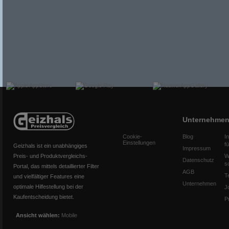
Unternehme
Cookie-
Blog
I
Einstellungen
f
Geizhals ist ein unabhängiges
Impressum
Preis- und Produktvergleichs-
W
Datenschutz
s
Portal, das mittels detaillierter Filter
AGB
T
und vielfältiger Features eine
Unternehmen
optimale Hilfestellung bei der
J
Kaufentscheidung bietet.
P
Ansicht wählen:
Mobile