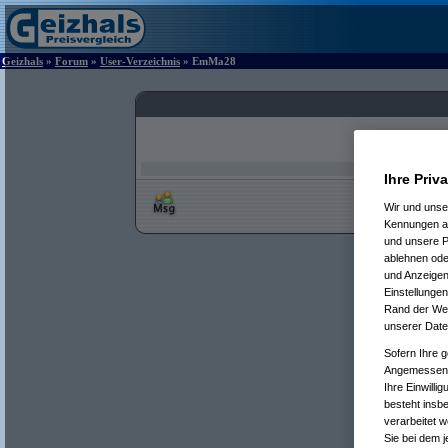
Geizhals
»
Forum
»
User-Verzeichnis
» EmMa28
Ihre Priv
Wir und uns
Kennungen au
und unsere P
ablehnen oder
und Anzeigen
Einstellungen
Rand der Webs
unserer Date
Sofern Ihre g
Angemessenhe
Ihre Einwilli
besteht insb
verarbeitet 
Sie bei dem j