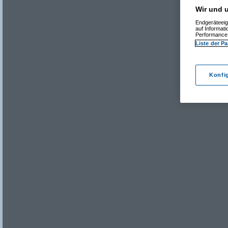
Wir und u
Endgeräteeig
auf Informat
Performance 
Liste der Pa
Konfi