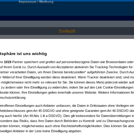
Impressum
|
Werbung
EmMa28
Nur für angemeldete User sichtbar.
Gesperrt bis:
19.01.2038, 04:14 Uhr
atsphäre ist uns wichtig
ere
1019
-Partner speichern und greifen auf personenbezogene Daten wie Browserdaten oder 
f Ihrem Gerät zu. Durch Auswahl von Akzeptieren aktivieren Sie Tracking-Technologien für d
artner verarbeiten Daten, um Ihnen Dienste bereitzustellen“ aufgeführten Zwecke. Durch Aus
 Widerruf Ihrer Einwilligung werden diese deaktiviert. Wenn Tracker deaktiviert sind, sind m
 möglicherweise nicht mehr so relevant für Sie. Sie können dieses Menü jederzeit wieder auf
 zu ändern oder Ihre Einwilligung zu widerrufen, indem Sie auf den Link Cookie-Einstellunge
eite klicken. Ihre Einstellungen gelten innerhalb unseres Website. Weitere Informationen fin
nschutzerklärung.
etroffenen Einstellungen auch Anbieter umfassen, die Daten in Drittstaaten ohne Vorliegen ei
itsbeschlusses gem Art 45 DSGVO und ohne geeignete Garantien gem Art 46 DSGVO übermi
gung auch hierfür (Art 49 Abs 1 lit a DSGVO). Dies gilt insbesondere für Datenübermittlungen i
esondere das Risiko, dass Ihre Daten durch Behörden zu Kontroll- und zu Überwachungsz
werden können, möglicherweise auch ohne Rechtsbehelfsmöglichkeiten. Dies können Sie abst
eweiligen Anbieter in der Liste keine Einwilligung abgeben.