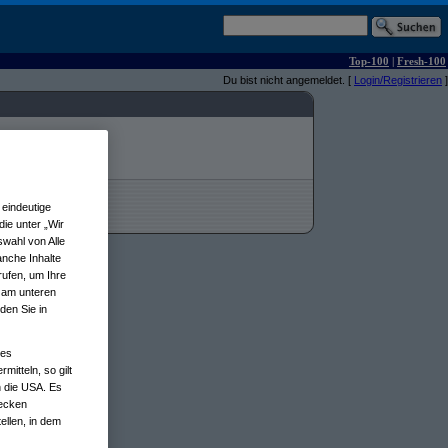
Top-100
|
Fresh-100
Du bist nicht angemeldet. [
Login/Registrieren
]
eindeutige
ie unter „Wir
wahl von Alle
anche Inhalte
rufen, um Ihre
n am unteren
den Sie in
nes
tteln, so gilt
n die USA. Es
wecken
ellen, in dem