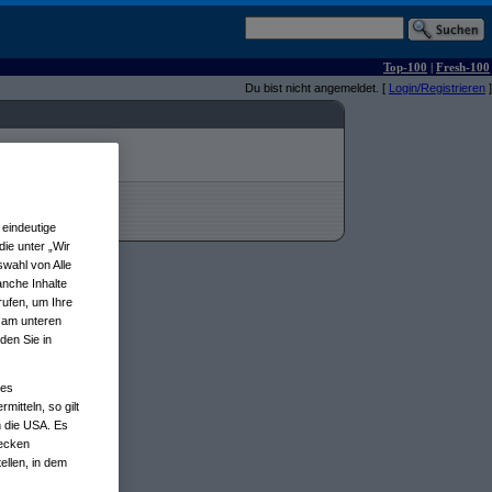
Top-100
|
Fresh-100
Du bist nicht angemeldet. [
Login/Registrieren
]
eindeutige
ie unter „Wir
wahl von Alle
anche Inhalte
rufen, um Ihre
n am unteren
den Sie in
nes
tteln, so gilt
n die USA. Es
wecken
ellen, in dem