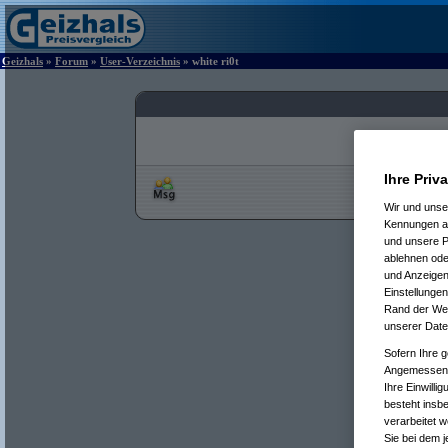
Geizhals
»
Forum
»
User-Verzeichnis
» white ri0t
Ihre Priv
Wir und uns
Kennungen au
und unsere P
ablehnen oder
und Anzeigen
Einstellungen
Rand der Webs
unserer Date
Sofern Ihre g
Angemessenhe
Ihre Einwilli
besteht insb
verarbeitet 
Sie bei dem j