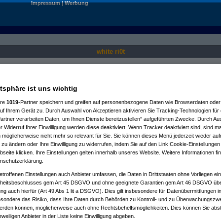
Impressum
|
Werbung
white ri0t
Nur für angemeldete User sichtbar.
atsphäre ist uns wichtig
ere
1019
-Partner speichern und greifen auf personenbezogene Daten wie Browserdaten oder 
f Ihrem Gerät zu. Durch Auswahl von Akzeptieren aktivieren Sie Tracking-Technologien für d
artner verarbeiten Daten, um Ihnen Dienste bereitzustellen“ aufgeführten Zwecke. Durch Aus
 Widerruf Ihrer Einwilligung werden diese deaktiviert. Wenn Tracker deaktiviert sind, sind m
 möglicherweise nicht mehr so relevant für Sie. Sie können dieses Menü jederzeit wieder auf
 zu ändern oder Ihre Einwilligung zu widerrufen, indem Sie auf den Link Cookie-Einstellunge
eite klicken. Ihre Einstellungen gelten innerhalb unseres Website. Weitere Informationen fin
nschutzerklärung.
etroffenen Einstellungen auch Anbieter umfassen, die Daten in Drittstaaten ohne Vorliegen ei
itsbeschlusses gem Art 45 DSGVO und ohne geeignete Garantien gem Art 46 DSGVO übermi
gung auch hierfür (Art 49 Abs 1 lit a DSGVO). Dies gilt insbesondere für Datenübermittlungen i
esondere das Risiko, dass Ihre Daten durch Behörden zu Kontroll- und zu Überwachungsz
werden können, möglicherweise auch ohne Rechtsbehelfsmöglichkeiten. Dies können Sie abst
eweiligen Anbieter in der Liste keine Einwilligung abgeben.