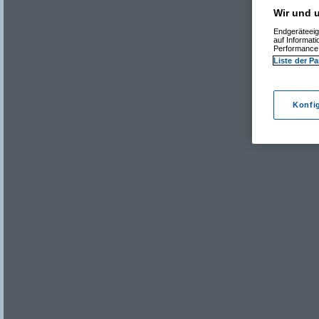
Wir und u
Endgeräteeig
auf Informat
Performance 
Liste der Pa
Konfi