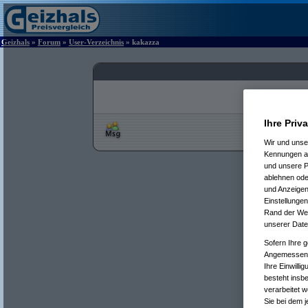
Geizhals
»
Forum
»
User-Verzeichnis
» kakazza
Ihre Priv
Wir und uns
Kennungen au
und unsere P
ablehnen oder
und Anzeigen
Einstellungen
Rand der Webs
unserer Date
Sofern Ihre g
Angemessenhe
Ihre Einwilli
besteht insb
verarbeitet 
Sie bei dem j