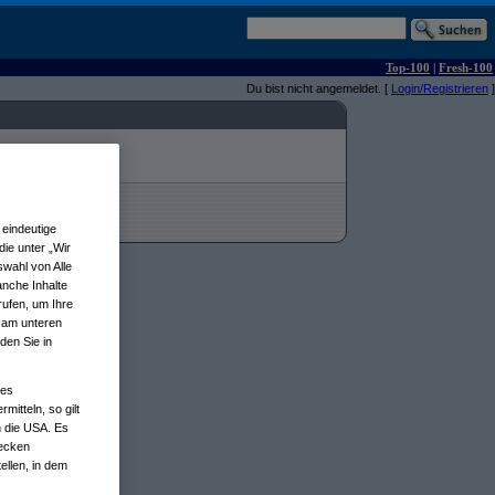
Top-100
|
Fresh-100
Du bist nicht angemeldet. [
Login/Registrieren
]
eindeutige
ie unter „Wir
wahl von Alle
anche Inhalte
rufen, um Ihre
n am unteren
den Sie in
nes
tteln, so gilt
n die USA. Es
wecken
ellen, in dem