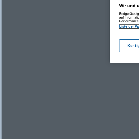
Wir und u
Endgeräteeig
auf Informat
Performance 
Liste der Pa
Konfi