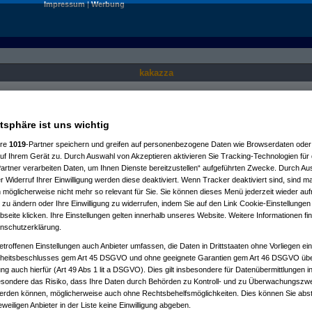
Impressum
|
Werbung
kakazza
Nur für angemeldete User sichtbar.
atsphäre ist uns wichtig
ere
1019
-Partner speichern und greifen auf personenbezogene Daten wie Browserdaten oder 
f Ihrem Gerät zu. Durch Auswahl von Akzeptieren aktivieren Sie Tracking-Technologien für d
artner verarbeiten Daten, um Ihnen Dienste bereitzustellen“ aufgeführten Zwecke. Durch Aus
 Widerruf Ihrer Einwilligung werden diese deaktiviert. Wenn Tracker deaktiviert sind, sind m
 möglicherweise nicht mehr so relevant für Sie. Sie können dieses Menü jederzeit wieder auf
 zu ändern oder Ihre Einwilligung zu widerrufen, indem Sie auf den Link Cookie-Einstellunge
eite klicken. Ihre Einstellungen gelten innerhalb unseres Website. Weitere Informationen fin
nschutzerklärung.
etroffenen Einstellungen auch Anbieter umfassen, die Daten in Drittstaaten ohne Vorliegen ei
itsbeschlusses gem Art 45 DSGVO und ohne geeignete Garantien gem Art 46 DSGVO übermi
gung auch hierfür (Art 49 Abs 1 lit a DSGVO). Dies gilt insbesondere für Datenübermittlungen i
esondere das Risiko, dass Ihre Daten durch Behörden zu Kontroll- und zu Überwachungsz
werden können, möglicherweise auch ohne Rechtsbehelfsmöglichkeiten. Dies können Sie abst
eweiligen Anbieter in der Liste keine Einwilligung abgeben.