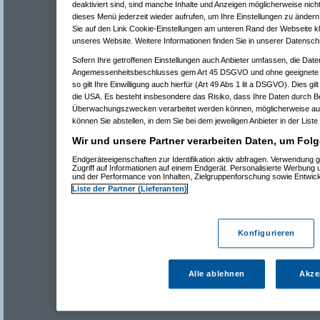
deaktiviert sind, sind manche Inhalte und Anzeigen möglicherweise nicht
dieses Menü jederzeit wieder aufrufen, um Ihre Einstellungen zu ändern 
Sie auf den Link Cookie-Einstellungen am unteren Rand der Webseite kli
unseres Website. Weitere Informationen finden Sie in unserer Datensch
Sofern Ihre getroffenen Einstellungen auch Anbieter umfassen, die Daten
Angemessenheitsbeschlusses gem Art 45 DSGVO und ohne geeignete G
so gilt Ihre Einwilligung auch hierfür (Art 49 Abs 1 lit a DSGVO). Dies gi
die USA. Es besteht insbesondere das Risiko, dass Ihre Daten durch B
Überwachungszwecken verarbeitet werden können, möglicherweise auc
können Sie abstellen, in dem Sie bei dem jeweiligen Anbieter in der Liste
Wir und unsere Partner verarbeiten Daten, um Folg
Endgeräteeigenschaften zur Identifikation aktiv abfragen. Verwendung 
Zugriff auf Informationen auf einem Endgerät. Personalisierte Werbung
und der Performance von Inhalten, Zielgruppenforschung sowie Entwic
Liste der Partner (Lieferanten)
Konfigurieren
Alle ablehnen
Akze