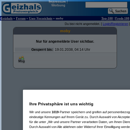
Impressum
|
Werbung
Geizhals
»
Forum
»
User-Verzeichnis
» moby
Top-100
|
Fresh-100
Du bist nicht angemeldet. [
Login/Registrieren
]
moby
Nur für angemeldete User sichtbar.
Gesperrt bis:
19.01.2038, 04:14 Uhr
Ihre Privatsphäre ist uns wichtig
Wir und unsere
1019
-Partner speichern und greifen auf personenbezo
eindeutige Kennungen auf Ihrem Gerät zu. Durch Auswahl von Akzeptier
für die unter „Wir und unsere Partner verarbeiten Daten, um Ihnen Dien
Durch Auswahl von Alle ablehnen oder Widerruf Ihrer Einwilligung werde