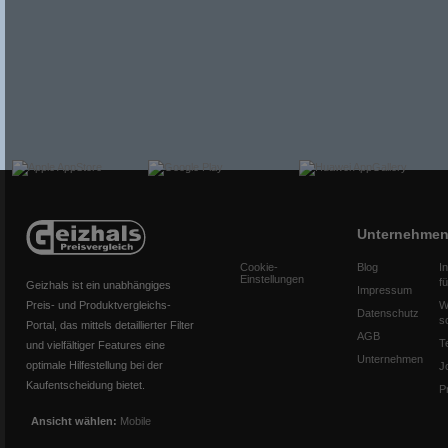
Unternehme
Cookie-
Blog
I
Einstellungen
f
Geizhals ist ein unabhängiges
Impressum
Preis- und Produktvergleichs-
W
Datenschutz
s
Portal, das mittels detaillierter Filter
AGB
T
und vielfältiger Features eine
Unternehmen
optimale Hilfestellung bei der
J
Kaufentscheidung bietet.
P
Ansicht wählen:
Mobile