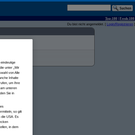
Top-100
|
Fresh-100
Du bist nicht angemeldet. [
Login/Registrieren
]
eindeutige
ie unter „Wir
wahl von Alle
anche Inhalte
rufen, um Ihre
n am unteren
den Sie in
nes
tteln, so gilt
n die USA. Es
wecken
ellen, in dem