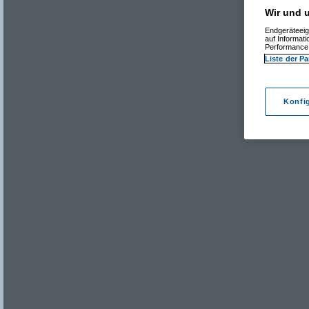
Wir und u
Endgeräteeig
auf Informat
Performance 
Liste der Pa
Konfi