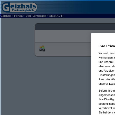
Geizhals
»
Forum
»
User-Verzeichnis
» Mike(AUT)
Ihre Priv
Wir und uns
Kennungen au
und unsere P
ablehnen oder
und Anzeigen
Einstellungen
Rand der Webs
unserer Date
Sofern Ihre g
Angemessenhe
Ihre Einwilli
besteht insb
verarbeitet 
Sie bei dem j