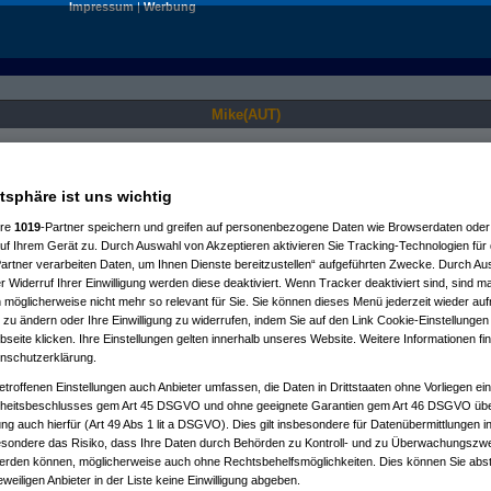
Impressum
|
Werbung
Mike(AUT)
Nur für angemeldete User sichtbar.
atsphäre ist uns wichtig
ere
1019
-Partner speichern und greifen auf personenbezogene Daten wie Browserdaten oder 
f Ihrem Gerät zu. Durch Auswahl von Akzeptieren aktivieren Sie Tracking-Technologien für d
artner verarbeiten Daten, um Ihnen Dienste bereitzustellen“ aufgeführten Zwecke. Durch Aus
 Widerruf Ihrer Einwilligung werden diese deaktiviert. Wenn Tracker deaktiviert sind, sind m
 möglicherweise nicht mehr so relevant für Sie. Sie können dieses Menü jederzeit wieder auf
 zu ändern oder Ihre Einwilligung zu widerrufen, indem Sie auf den Link Cookie-Einstellunge
eite klicken. Ihre Einstellungen gelten innerhalb unseres Website. Weitere Informationen fin
nschutzerklärung.
etroffenen Einstellungen auch Anbieter umfassen, die Daten in Drittstaaten ohne Vorliegen ei
itsbeschlusses gem Art 45 DSGVO und ohne geeignete Garantien gem Art 46 DSGVO übermi
gung auch hierfür (Art 49 Abs 1 lit a DSGVO). Dies gilt insbesondere für Datenübermittlungen i
esondere das Risiko, dass Ihre Daten durch Behörden zu Kontroll- und zu Überwachungsz
werden können, möglicherweise auch ohne Rechtsbehelfsmöglichkeiten. Dies können Sie abst
eweiligen Anbieter in der Liste keine Einwilligung abgeben.