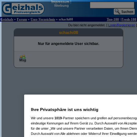
Impressum
|
Werbung
Geizhals
»
Forum
»
User-Verzeichnis
» schachi08
Top-100
|
Fresh-100
Du bist nicht angemeldet. [
Login/Registrieren
]
schachi08
Nur für angemeldete User sichtbar.
Ihre Privatsphäre ist uns wichtig
Wir und unsere
1019
-Partner speichern und greifen auf personenbezo
eindeutige Kennungen auf Ihrem Gerät zu. Durch Auswahl von Akzeptier
für die unter „Wir und unsere Partner verarbeiten Daten, um Ihnen Dien
Durch Auswahl von Alle ablehnen oder Widerruf Ihrer Einwilligung werde