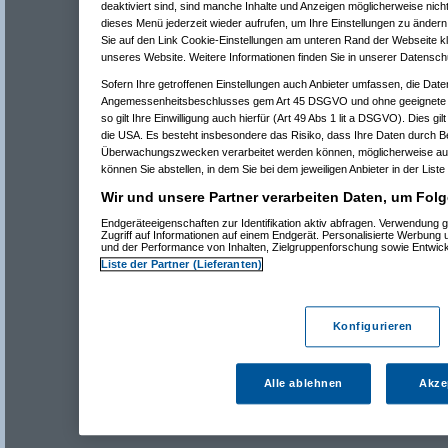
deaktiviert sind, sind manche Inhalte und Anzeigen möglicherweise nicht
dieses Menü jederzeit wieder aufrufen, um Ihre Einstellungen zu ändern 
Sie auf den Link Cookie-Einstellungen am unteren Rand der Webseite kli
unseres Website. Weitere Informationen finden Sie in unserer Datensch
Sofern Ihre getroffenen Einstellungen auch Anbieter umfassen, die Daten
Angemessenheitsbeschlusses gem Art 45 DSGVO und ohne geeignete G
so gilt Ihre Einwilligung auch hierfür (Art 49 Abs 1 lit a DSGVO). Dies gi
die USA. Es besteht insbesondere das Risiko, dass Ihre Daten durch B
Überwachungszwecken verarbeitet werden können, möglicherweise auc
können Sie abstellen, in dem Sie bei dem jeweiligen Anbieter in der Liste
Wir und unsere Partner verarbeiten Daten, um Folg
Endgeräteeigenschaften zur Identifikation aktiv abfragen. Verwendung 
Zugriff auf Informationen auf einem Endgerät. Personalisierte Werbung
und der Performance von Inhalten, Zielgruppenforschung sowie Entwic
Liste der Partner (Lieferanten)
Konfigurieren
Alle ablehnen
Akze