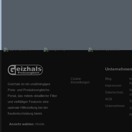
Unternehme
Cookie-
Blog
I
Einstellungen
f
Geizhals ist ein unabhängiges
Impressum
Preis- und Produktvergleichs-
W
Datenschutz
s
Portal, das mittels detaillierter Filter
AGB
T
und vielfältiger Features eine
Unternehmen
optimale Hilfestellung bei der
J
Kaufentscheidung bietet.
P
Ansicht wählen:
Mobile