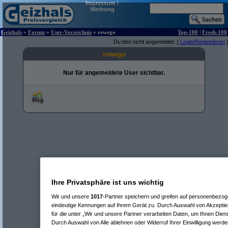
Impressum
|
Werbung
Geizhals
»
Forum
»
User-Verzeichnis
» rewego
Top-100
|
Fresh-100
Du bist nicht angemeldet. [
Login/Registrieren
]
rewego
Nur für angemeldete User sichtbar.
Ihre Privatsphäre ist uns wichtig
Wir und unsere
1017
-Partner speichern und greifen auf personenbezo
eindeutige Kennungen auf Ihrem Gerät zu. Durch Auswahl von Akzeptier
für die unter „Wir und unsere Partner verarbeiten Daten, um Ihnen Dien
Durch Auswahl von Alle ablehnen oder Widerruf Ihrer Einwilligung werde