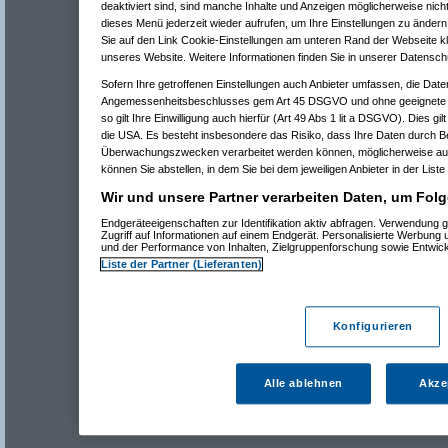
deaktiviert sind, sind manche Inhalte und Anzeigen möglicherweise nicht
dieses Menü jederzeit wieder aufrufen, um Ihre Einstellungen zu ändern 
Sie auf den Link Cookie-Einstellungen am unteren Rand der Webseite kli
unseres Website. Weitere Informationen finden Sie in unserer Datensch
Sofern Ihre getroffenen Einstellungen auch Anbieter umfassen, die Daten
Angemessenheitsbeschlusses gem Art 45 DSGVO und ohne geeignete G
so gilt Ihre Einwilligung auch hierfür (Art 49 Abs 1 lit a DSGVO). Dies gi
die USA. Es besteht insbesondere das Risiko, dass Ihre Daten durch B
Überwachungszwecken verarbeitet werden können, möglicherweise auc
können Sie abstellen, in dem Sie bei dem jeweiligen Anbieter in der Liste
Wir und unsere Partner verarbeiten Daten, um Folg
Endgeräteeigenschaften zur Identifikation aktiv abfragen. Verwendung 
Zugriff auf Informationen auf einem Endgerät. Personalisierte Werbung
und der Performance von Inhalten, Zielgruppenforschung sowie Entwic
Liste der Partner (Lieferanten)
Konfigurieren
Alle ablehnen
Akze