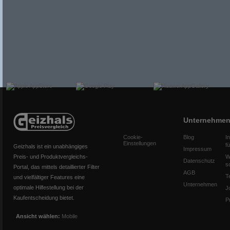
Unternehme
Cookie-
Blog
I
Einstellungen
f
Geizhals ist ein unabhängiges
Impressum
Preis- und Produktvergleichs-
W
Datenschutz
s
Portal, das mittels detaillierter Filter
AGB
T
und vielfältiger Features eine
Unternehmen
optimale Hilfestellung bei der
J
Kaufentscheidung bietet.
P
Ansicht wählen:
Mobile