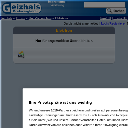
Impressum
|
Werbung
Geizhals
»
Forum
»
User-Verzeichnis
» Elek-tron
Top-100
|
Fresh-100
Du bist nicht angemeldet. [
Login/Registrieren
]
Elek-tron
Nur für angemeldete User sichtbar.
Ihre Privatsphäre ist uns wichtig
Wir und unsere
1019
-Partner speichern und greifen auf personenbezo
eindeutige Kennungen auf Ihrem Gerät zu. Durch Auswahl von Akzeptier
für die unter „Wir und unsere Partner verarbeiten Daten, um Ihnen Dien
Durch Auswahl von Alle ablehnen oder Widerruf Ihrer Einwilligung werde