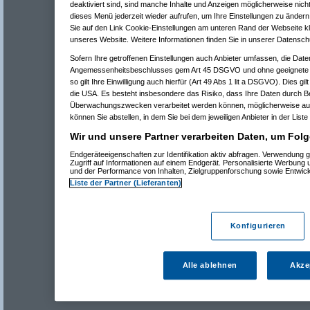
deaktiviert sind, sind manche Inhalte und Anzeigen möglicherweise nicht
dieses Menü jederzeit wieder aufrufen, um Ihre Einstellungen zu ändern 
Sie auf den Link Cookie-Einstellungen am unteren Rand der Webseite kli
unseres Website. Weitere Informationen finden Sie in unserer Datensch
Sofern Ihre getroffenen Einstellungen auch Anbieter umfassen, die Daten
Angemessenheitsbeschlusses gem Art 45 DSGVO und ohne geeignete G
so gilt Ihre Einwilligung auch hierfür (Art 49 Abs 1 lit a DSGVO). Dies gi
die USA. Es besteht insbesondere das Risiko, dass Ihre Daten durch B
Überwachungszwecken verarbeitet werden können, möglicherweise auc
können Sie abstellen, in dem Sie bei dem jeweiligen Anbieter in der Liste
Wir und unsere Partner verarbeiten Daten, um Folg
Endgeräteeigenschaften zur Identifikation aktiv abfragen. Verwendung 
Zugriff auf Informationen auf einem Endgerät. Personalisierte Werbung
und der Performance von Inhalten, Zielgruppenforschung sowie Entwic
Liste der Partner (Lieferanten)
Konfigurieren
Alle ablehnen
Akze