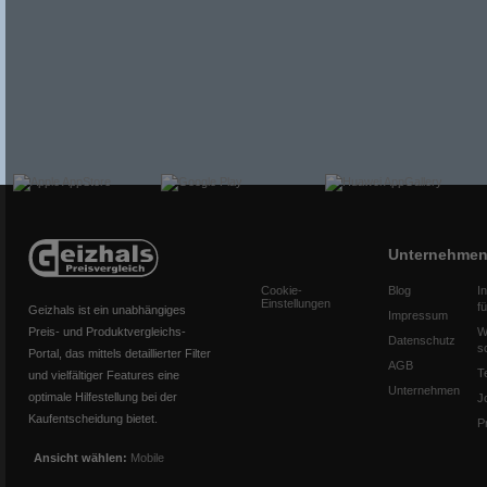
Unternehme
Cookie-
Blog
I
Einstellungen
f
Geizhals ist ein unabhängiges
Impressum
Preis- und Produktvergleichs-
W
Datenschutz
s
Portal, das mittels detaillierter Filter
AGB
T
und vielfältiger Features eine
Unternehmen
optimale Hilfestellung bei der
J
Kaufentscheidung bietet.
P
Ansicht wählen:
Mobile