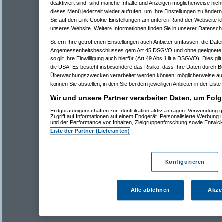
deaktiviert sind, sind manche Inhalte und Anzeigen möglicherweise nicht
dieses Menü jederzeit wieder aufrufen, um Ihre Einstellungen zu ändern 
Sie auf den Link Cookie-Einstellungen am unteren Rand der Webseite kli
unseres Website. Weitere Informationen finden Sie in unserer Datensch
Sofern Ihre getroffenen Einstellungen auch Anbieter umfassen, die Daten
Angemessenheitsbeschlusses gem Art 45 DSGVO und ohne geeignete G
so gilt Ihre Einwilligung auch hierfür (Art 49 Abs 1 lit a DSGVO). Dies gi
die USA. Es besteht insbesondere das Risiko, dass Ihre Daten durch B
Überwachungszwecken verarbeitet werden können, möglicherweise auc
können Sie abstellen, in dem Sie bei dem jeweiligen Anbieter in der Liste
Wir und unsere Partner verarbeiten Daten, um Folg
Endgeräteeigenschaften zur Identifikation aktiv abfragen. Verwendung 
Zugriff auf Informationen auf einem Endgerät. Personalisierte Werbung
und der Performance von Inhalten, Zielgruppenforschung sowie Entwic
Liste der Partner (Lieferanten)
Konfigurieren
Alle ablehnen
Akze