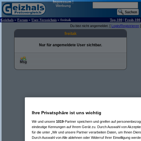
Impressum
|
Werbung
Geizhals
»
Forum
»
User-Verzeichnis
» freitak
Top-100
|
Fresh-100
Du bist nicht angemeldet. [
Login/Registrieren
]
freitak
Nur für angemeldete User sichtbar.
Ihre Privatsphäre ist uns wichtig
Wir und unsere
1019
-Partner speichern und greifen auf personenbezo
eindeutige Kennungen auf Ihrem Gerät zu. Durch Auswahl von Akzeptier
für die unter „Wir und unsere Partner verarbeiten Daten, um Ihnen Dien
Durch Auswahl von Alle ablehnen oder Widerruf Ihrer Einwilligung werde