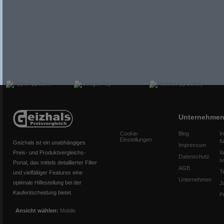
Unternehme
Cookie-
Blog
I
Einstellungen
f
Geizhals ist ein unabhängiges
Impressum
Preis- und Produktvergleichs-
W
Datenschutz
s
Portal, das mittels detaillierter Filter
AGB
T
und vielfältiger Features eine
Unternehmen
optimale Hilfestellung bei der
J
Kaufentscheidung bietet.
P
Ansicht wählen:
Mobile