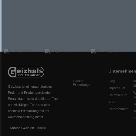
Unternehme
Cookie-
Blog
I
Einstellungen
f
Geizhals ist ein unabhängiges
Impressum
Preis- und Produktvergleichs-
W
Datenschutz
s
Portal, das mittels detaillierter Filter
AGB
T
und vielfältiger Features eine
Unternehmen
optimale Hilfestellung bei der
J
Kaufentscheidung bietet.
P
Ansicht wählen:
Mobile