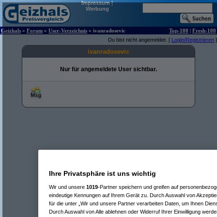
Impressum
|
Werbung
Geizhals
»
Forum
»
User-Verzeichnis
» ivanradosevic
Top-100
|
Fresh-100
Du bist nicht angemeldet. [
Login/Registrieren
]
ivanradosevic
Nur für angemeldete User sichtbar.
Ihre Privatsphäre ist uns wichtig
Wir und unsere
1019
-Partner speichern und greifen auf personenbezo
eindeutige Kennungen auf Ihrem Gerät zu. Durch Auswahl von Akzeptier
für die unter „Wir und unsere Partner verarbeiten Daten, um Ihnen Dien
Durch Auswahl von Alle ablehnen oder Widerruf Ihrer Einwilligung werde