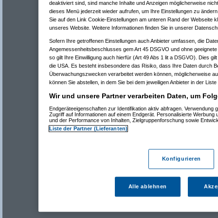
deaktiviert sind, sind manche Inhalte und Anzeigen möglicherweise nicht
dieses Menü jederzeit wieder aufrufen, um Ihre Einstellungen zu ändern 
Sie auf den Link Cookie-Einstellungen am unteren Rand der Webseite kli
unseres Website. Weitere Informationen finden Sie in unserer Datensch
Sofern Ihre getroffenen Einstellungen auch Anbieter umfassen, die Daten
Angemessenheitsbeschlusses gem Art 45 DSGVO und ohne geeignete G
so gilt Ihre Einwilligung auch hierfür (Art 49 Abs 1 lit a DSGVO). Dies gi
die USA. Es besteht insbesondere das Risiko, dass Ihre Daten durch B
Überwachungszwecken verarbeitet werden können, möglicherweise auc
können Sie abstellen, in dem Sie bei dem jeweiligen Anbieter in der Liste
Wir und unsere Partner verarbeiten Daten, um Folg
Endgeräteeigenschaften zur Identifikation aktiv abfragen. Verwendung 
Zugriff auf Informationen auf einem Endgerät. Personalisierte Werbung
und der Performance von Inhalten, Zielgruppenforschung sowie Entwic
Liste der Partner (Lieferanten)
Konfigurieren
Alle ablehnen
Akze