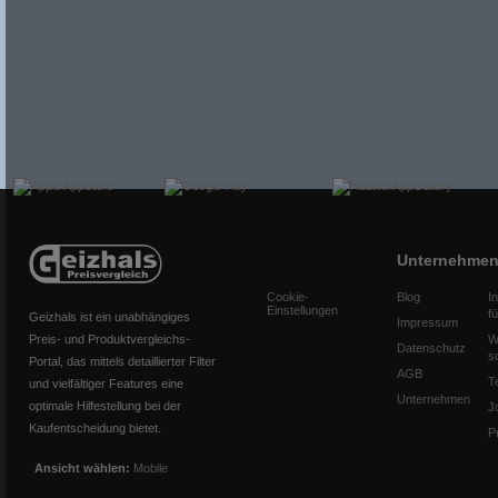
Unternehme
Cookie-
Blog
I
Einstellungen
f
Geizhals ist ein unabhängiges
Impressum
Preis- und Produktvergleichs-
W
Datenschutz
s
Portal, das mittels detaillierter Filter
AGB
T
und vielfältiger Features eine
Unternehmen
optimale Hilfestellung bei der
J
Kaufentscheidung bietet.
P
Ansicht wählen:
Mobile