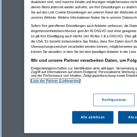
deaktiviert sind, sind manche Inhalte und Anzeigen möglicherweise nicht
dieses Menü jederzeit wieder aufrufen, um Ihre Einstellungen zu ändern 
Sie auf den Link Cookie-Einstellungen am unteren Rand der Webseite kli
unseres Website. Weitere Informationen finden Sie in unserer Datensch
Sofern Ihre getroffenen Einstellungen auch Anbieter umfassen, die Daten
Angemessenheitsbeschlusses gem Art 45 DSGVO und ohne geeignete G
so gilt Ihre Einwilligung auch hierfür (Art 49 Abs 1 lit a DSGVO). Dies gi
die USA. Es besteht insbesondere das Risiko, dass Ihre Daten durch B
Überwachungszwecken verarbeitet werden können, möglicherweise auc
können Sie abstellen, in dem Sie bei dem jeweiligen Anbieter in der Liste
Wir und unsere Partner verarbeiten Daten, um Folg
Endgeräteeigenschaften zur Identifikation aktiv abfragen. Verwendung 
Zugriff auf Informationen auf einem Endgerät. Personalisierte Werbung
und der Performance von Inhalten, Zielgruppenforschung sowie Entwic
Liste der Partner (Lieferanten)
Konfigurieren
Alle ablehnen
Akze