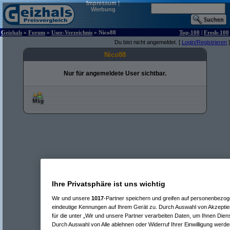
Impressum
|
Werbung
Geizhals
»
Forum
»
User-Verzeichnis
» Nico88
Top-100
|
Fresh-100
Du bist nicht angemeldet. [
Login/Registrieren
]
Nico88
Nur für angemeldete User sichtbar.
Ihre Privatsphäre ist uns wichtig
Wir und unsere
1017
-Partner speichern und greifen auf personenbezo
eindeutige Kennungen auf Ihrem Gerät zu. Durch Auswahl von Akzeptier
für die unter „Wir und unsere Partner verarbeiten Daten, um Ihnen Dien
Durch Auswahl von Alle ablehnen oder Widerruf Ihrer Einwilligung werde