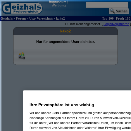
Impressum
|
Werbung
Geizhals
»
Forum
»
User-Verzeichnis
» kako2
Top-100
|
Fresh-100
Du bist nicht angemeldet. [
Login/Registrieren
]
kako2
Nur für angemeldete User sichtbar.
Ihre Privatsphäre ist uns wichtig
Wir und unsere
1019
-Partner speichern und greifen auf personenbezo
eindeutige Kennungen auf Ihrem Gerät zu. Durch Auswahl von Akzeptier
für die unter „Wir und unsere Partner verarbeiten Daten, um Ihnen Dien
Durch Auswahl von Alle ablehnen oder Widerruf Ihrer Einwilligung werde