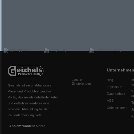
Unternehme
Cookie-
Blog
I
Einstellungen
f
Geizhals ist ein unabhängiges
Impressum
Preis- und Produktvergleichs-
W
Datenschutz
s
Portal, das mittels detaillierter Filter
AGB
T
und vielfältiger Features eine
Unternehmen
optimale Hilfestellung bei der
J
Kaufentscheidung bietet.
P
Ansicht wählen:
Mobile