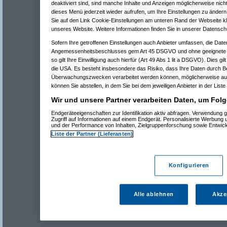
deaktiviert sind, sind manche Inhalte und Anzeigen möglicherweise nicht
dieses Menü jederzeit wieder aufrufen, um Ihre Einstellungen zu ändern 
Sie auf den Link Cookie-Einstellungen am unteren Rand der Webseite kli
unseres Website. Weitere Informationen finden Sie in unserer Datensch
Sofern Ihre getroffenen Einstellungen auch Anbieter umfassen, die Daten
Angemessenheitsbeschlusses gem Art 45 DSGVO und ohne geeignete G
so gilt Ihre Einwilligung auch hierfür (Art 49 Abs 1 lit a DSGVO). Dies gi
die USA. Es besteht insbesondere das Risiko, dass Ihre Daten durch B
Überwachungszwecken verarbeitet werden können, möglicherweise auc
können Sie abstellen, in dem Sie bei dem jeweiligen Anbieter in der Liste
Wir und unsere Partner verarbeiten Daten, um Folg
Endgeräteeigenschaften zur Identifikation aktiv abfragen. Verwendung 
Zugriff auf Informationen auf einem Endgerät. Personalisierte Werbung
und der Performance von Inhalten, Zielgruppenforschung sowie Entwic
Liste der Partner (Lieferanten)
Konfigurieren
Alle ablehnen
Akze