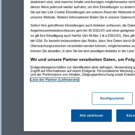
deaktiviert sind, sind manche Inhalte und Anzeigen möglicherweise nicht
dieses Menü jederzeit wieder aufrufen, um Ihre Einstellungen zu ändern 
Sie auf den Link Cookie-Einstellungen am unteren Rand der Webseite kli
unseres Website. Weitere Informationen finden Sie in unserer Datensch
Sofern Ihre getroffenen Einstellungen auch Anbieter umfassen, die Daten
Angemessenheitsbeschlusses gem Art 45 DSGVO und ohne geeignete G
so gilt Ihre Einwilligung auch hierfür (Art 49 Abs 1 lit a DSGVO). Dies gi
die USA. Es besteht insbesondere das Risiko, dass Ihre Daten durch B
Überwachungszwecken verarbeitet werden können, möglicherweise auc
können Sie abstellen, in dem Sie bei dem jeweiligen Anbieter in der Liste
Wir und unsere Partner verarbeiten Daten, um Folg
Endgeräteeigenschaften zur Identifikation aktiv abfragen. Verwendung 
Zugriff auf Informationen auf einem Endgerät. Personalisierte Werbung
und der Performance von Inhalten, Zielgruppenforschung sowie Entwic
Liste der Partner (Lieferanten)
Konfigurieren
Alle ablehnen
Akze