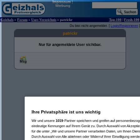
Impressum
|
Werbung
Geizhals
»
Forum
»
User-Verzeichnis
» patrickr
Top-100
|
Fresh-100
Du bist nicht angemeldet. [
Login/Registrieren
]
patrickr
Nur für angemeldete User sichtbar.
Ihre Privatsphäre ist uns wichtig
Wir und unsere
1019
-Partner speichern und greifen auf personenbezo
eindeutige Kennungen auf Ihrem Gerät zu. Durch Auswahl von Akzeptier
für die unter „Wir und unsere Partner verarbeiten Daten, um Ihnen Dien
Durch Auswahl von Alle ablehnen oder Widerruf Ihrer Einwilligung werde