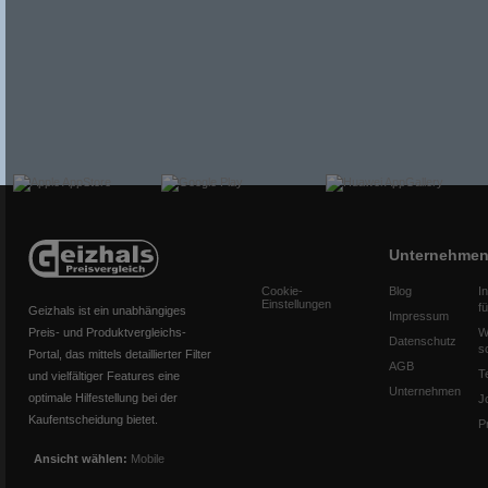
Unternehme
Cookie-
Blog
I
Einstellungen
f
Geizhals ist ein unabhängiges
Impressum
Preis- und Produktvergleichs-
W
Datenschutz
s
Portal, das mittels detaillierter Filter
AGB
T
und vielfältiger Features eine
Unternehmen
optimale Hilfestellung bei der
J
Kaufentscheidung bietet.
P
Ansicht wählen:
Mobile