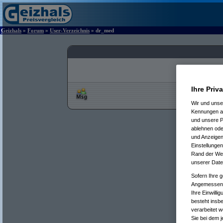
Geizhals
»
Forum
»
User-Verzeichnis
» dr_med
Ihre Priv
Wir und uns
Kennungen au
und unsere P
ablehnen oder
und Anzeigen
Einstellungen
Rand der Webs
unserer Date
Sofern Ihre g
Angemessenhe
Ihre Einwilli
besteht insb
verarbeitet 
Sie bei dem j