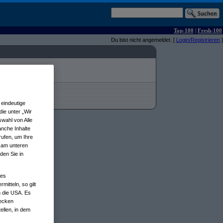
Top-100
|
Fresh-100
Du bist nicht angemeldet. [
Login/Registrieren
]
eindeutige
ie unter „Wir
wahl von Alle
anche Inhalte
rufen, um Ihre
n am unteren
den Sie in
nes
tteln, so gilt
n die USA. Es
wecken
ellen, in dem