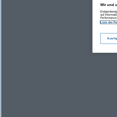
Wir und u
Endgeräteeig
auf Informat
Performance 
Liste der Pa
Konfi