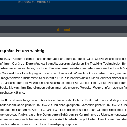
Impressum
|
Werbung
dr_med
Nur für angemeldete User sichtbar.
atsphäre ist uns wichtig
ere
1017
-Partner speichern und greifen auf personenbezogene Daten wie Browserdaten oder 
f Ihrem Gerät zu. Durch Auswahl von Akzeptieren aktivieren Sie Tracking-Technologien für d
artner verarbeiten Daten, um Ihnen Dienste bereitzustellen“ aufgeführten Zwecke. Durch Aus
 Widerruf Ihrer Einwilligung werden diese deaktiviert. Wenn Tracker deaktiviert sind, sind m
 möglicherweise nicht mehr so relevant für Sie. Sie können dieses Menü jederzeit wieder auf
 zu ändern oder Ihre Einwilligung zu widerrufen, indem Sie auf den Link Cookie-Einstellunge
eite klicken. Ihre Einstellungen gelten innerhalb unseres Website. Weitere Informationen fin
nschutzerklärung.
etroffenen Einstellungen auch Anbieter umfassen, die Daten in Drittstaaten ohne Vorliegen ei
itsbeschlusses gem Art 45 DSGVO und ohne geeignete Garantien gem Art 46 DSGVO übermi
gung auch hierfür (Art 49 Abs 1 lit a DSGVO). Dies gilt insbesondere für Datenübermittlungen i
esondere das Risiko, dass Ihre Daten durch Behörden zu Kontroll- und zu Überwachungsz
werden können, möglicherweise auch ohne Rechtsbehelfsmöglichkeiten. Dies können Sie abst
eweiligen Anbieter in der Liste keine Einwilligung abgeben.