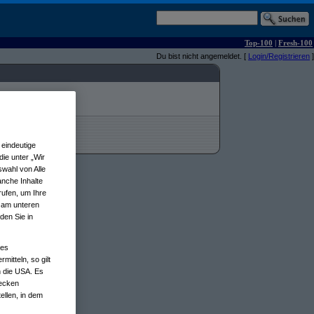
Top-100
|
Fresh-100
Du bist nicht angemeldet. [
Login/Registrieren
]
eindeutige
ie unter „Wir
wahl von Alle
anche Inhalte
rufen, um Ihre
n am unteren
den Sie in
nes
tteln, so gilt
n die USA. Es
wecken
ellen, in dem