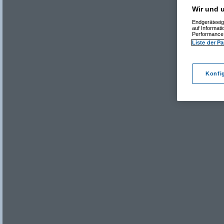
Wir und u
Endgeräteeig
auf Informat
Performance 
Liste der Pa
Konfi