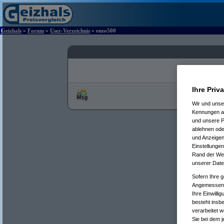
Geizhals
»
Forum
»
User-Verzeichnis
» enzo500
Ihre Priv
Wir und uns
Kennungen au
und unsere P
ablehnen oder
und Anzeigen
Einstellungen
Rand der Webs
unserer Date
Sofern Ihre g
Angemessenhe
Ihre Einwilli
besteht insb
verarbeitet 
Sie bei dem j