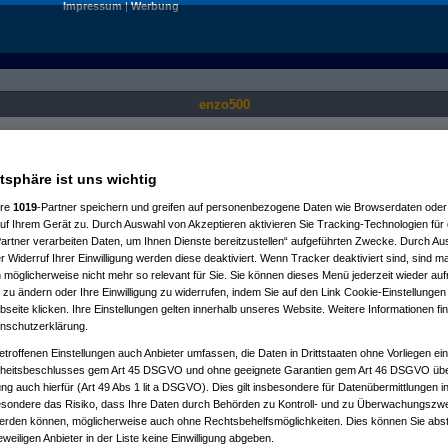
Impressum
|
Werbung
enzo500
Nur für angemeldete User sichtbar.
atsphäre ist uns wichtig
ere
1019
-Partner speichern und greifen auf personenbezogene Daten wie Browserdaten oder 
f Ihrem Gerät zu. Durch Auswahl von Akzeptieren aktivieren Sie Tracking-Technologien für d
artner verarbeiten Daten, um Ihnen Dienste bereitzustellen“ aufgeführten Zwecke. Durch Aus
 Widerruf Ihrer Einwilligung werden diese deaktiviert. Wenn Tracker deaktiviert sind, sind m
 möglicherweise nicht mehr so relevant für Sie. Sie können dieses Menü jederzeit wieder auf
 zu ändern oder Ihre Einwilligung zu widerrufen, indem Sie auf den Link Cookie-Einstellunge
eite klicken. Ihre Einstellungen gelten innerhalb unseres Website. Weitere Informationen fin
nschutzerklärung.
etroffenen Einstellungen auch Anbieter umfassen, die Daten in Drittstaaten ohne Vorliegen ei
itsbeschlusses gem Art 45 DSGVO und ohne geeignete Garantien gem Art 46 DSGVO übermi
gung auch hierfür (Art 49 Abs 1 lit a DSGVO). Dies gilt insbesondere für Datenübermittlungen i
esondere das Risiko, dass Ihre Daten durch Behörden zu Kontroll- und zu Überwachungsz
werden können, möglicherweise auch ohne Rechtsbehelfsmöglichkeiten. Dies können Sie abst
eweiligen Anbieter in der Liste keine Einwilligung abgeben.