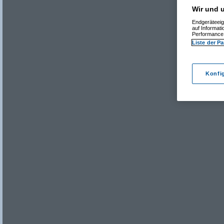
Wir und u
Endgeräteeig
auf Informat
Performance 
Liste der Pa
Konfi