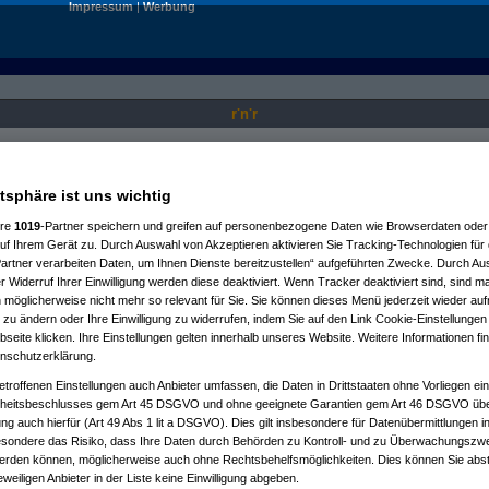
Impressum
|
Werbung
r'n'r
Nur für angemeldete User sichtbar.
atsphäre ist uns wichtig
ere
1019
-Partner speichern und greifen auf personenbezogene Daten wie Browserdaten oder 
f Ihrem Gerät zu. Durch Auswahl von Akzeptieren aktivieren Sie Tracking-Technologien für d
artner verarbeiten Daten, um Ihnen Dienste bereitzustellen“ aufgeführten Zwecke. Durch Aus
 Widerruf Ihrer Einwilligung werden diese deaktiviert. Wenn Tracker deaktiviert sind, sind m
 möglicherweise nicht mehr so relevant für Sie. Sie können dieses Menü jederzeit wieder auf
 zu ändern oder Ihre Einwilligung zu widerrufen, indem Sie auf den Link Cookie-Einstellunge
eite klicken. Ihre Einstellungen gelten innerhalb unseres Website. Weitere Informationen fin
nschutzerklärung.
etroffenen Einstellungen auch Anbieter umfassen, die Daten in Drittstaaten ohne Vorliegen ei
itsbeschlusses gem Art 45 DSGVO und ohne geeignete Garantien gem Art 46 DSGVO übermi
gung auch hierfür (Art 49 Abs 1 lit a DSGVO). Dies gilt insbesondere für Datenübermittlungen i
esondere das Risiko, dass Ihre Daten durch Behörden zu Kontroll- und zu Überwachungsz
werden können, möglicherweise auch ohne Rechtsbehelfsmöglichkeiten. Dies können Sie abst
eweiligen Anbieter in der Liste keine Einwilligung abgeben.