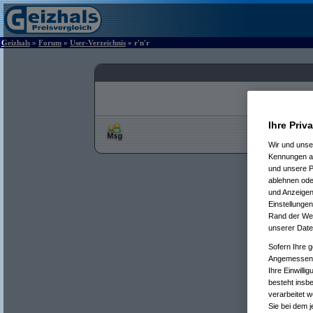
Geizhals
»
Forum
»
User-Verzeichnis
» r'n'r
Ihre Priv
Wir und uns
Kennungen au
und unsere P
ablehnen oder
und Anzeigen
Einstellungen
Rand der Webs
unserer Date
Sofern Ihre g
Angemessenhe
Ihre Einwilli
besteht insb
verarbeitet 
Sie bei dem j