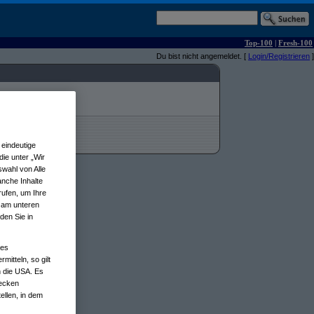
Top-100
|
Fresh-100
Du bist nicht angemeldet. [
Login/Registrieren
]
eindeutige
ie unter „Wir
wahl von Alle
anche Inhalte
rufen, um Ihre
n am unteren
den Sie in
nes
tteln, so gilt
n die USA. Es
wecken
ellen, in dem