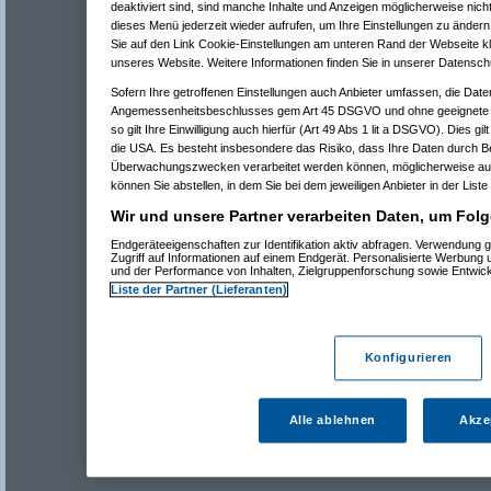
deaktiviert sind, sind manche Inhalte und Anzeigen möglicherweise nicht
dieses Menü jederzeit wieder aufrufen, um Ihre Einstellungen zu ändern 
Sie auf den Link Cookie-Einstellungen am unteren Rand der Webseite kli
unseres Website. Weitere Informationen finden Sie in unserer Datensch
Sofern Ihre getroffenen Einstellungen auch Anbieter umfassen, die Daten
Angemessenheitsbeschlusses gem Art 45 DSGVO und ohne geeignete G
so gilt Ihre Einwilligung auch hierfür (Art 49 Abs 1 lit a DSGVO). Dies gi
die USA. Es besteht insbesondere das Risiko, dass Ihre Daten durch B
Überwachungszwecken verarbeitet werden können, möglicherweise auc
können Sie abstellen, in dem Sie bei dem jeweiligen Anbieter in der Liste
Wir und unsere Partner verarbeiten Daten, um Folg
Endgeräteeigenschaften zur Identifikation aktiv abfragen. Verwendung 
Zugriff auf Informationen auf einem Endgerät. Personalisierte Werbung
und der Performance von Inhalten, Zielgruppenforschung sowie Entwic
Liste der Partner (Lieferanten)
Konfigurieren
Alle ablehnen
Akze