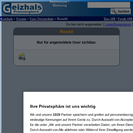
Impressum
|
Werbung
Geizhals
»
Forum
»
User-Verzeichnis
» Ronald
Top-100
|
Fresh-100
Du bist nicht angemeldet. [
Login/Registrieren
]
Ronald
Nur für angemeldete User sichtbar.
Ihre Privatsphäre ist uns wichtig
Wir und unsere
1019
-Partner speichern und greifen auf personenbezo
eindeutige Kennungen auf Ihrem Gerät zu. Durch Auswahl von Akzeptier
für die unter „Wir und unsere Partner verarbeiten Daten, um Ihnen Dien
Durch Auswahl von Alle ablehnen oder Widerruf Ihrer Einwilligung werde