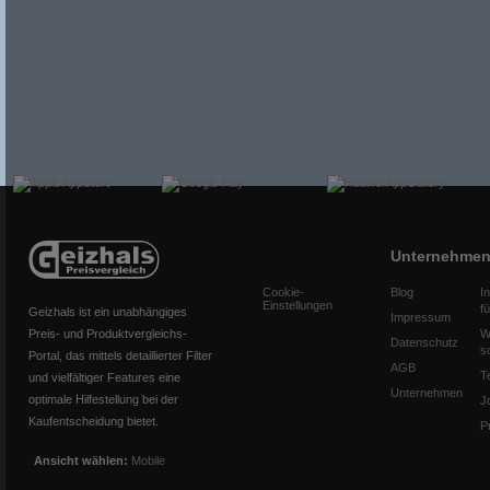
Unternehme
Cookie-
Blog
I
Einstellungen
f
Geizhals ist ein unabhängiges
Impressum
Preis- und Produktvergleichs-
W
Datenschutz
s
Portal, das mittels detaillierter Filter
AGB
T
und vielfältiger Features eine
Unternehmen
optimale Hilfestellung bei der
J
Kaufentscheidung bietet.
P
Ansicht wählen:
Mobile