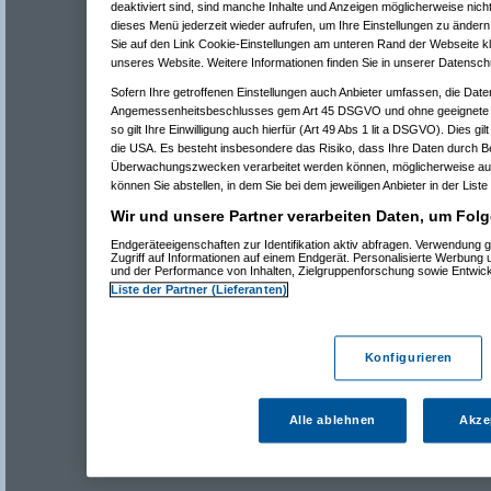
deaktiviert sind, sind manche Inhalte und Anzeigen möglicherweise nicht
dieses Menü jederzeit wieder aufrufen, um Ihre Einstellungen zu ändern 
Sie auf den Link Cookie-Einstellungen am unteren Rand der Webseite kli
unseres Website. Weitere Informationen finden Sie in unserer Datensch
Sofern Ihre getroffenen Einstellungen auch Anbieter umfassen, die Daten
Angemessenheitsbeschlusses gem Art 45 DSGVO und ohne geeignete G
so gilt Ihre Einwilligung auch hierfür (Art 49 Abs 1 lit a DSGVO). Dies gi
die USA. Es besteht insbesondere das Risiko, dass Ihre Daten durch B
Überwachungszwecken verarbeitet werden können, möglicherweise auc
können Sie abstellen, in dem Sie bei dem jeweiligen Anbieter in der Liste
Wir und unsere Partner verarbeiten Daten, um Folg
Endgeräteeigenschaften zur Identifikation aktiv abfragen. Verwendung 
Zugriff auf Informationen auf einem Endgerät. Personalisierte Werbung
und der Performance von Inhalten, Zielgruppenforschung sowie Entwic
Liste der Partner (Lieferanten)
Konfigurieren
Alle ablehnen
Akze