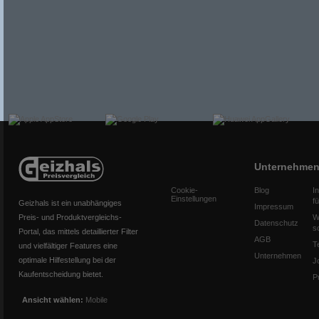
Unternehme
Cookie-
Blog
I
Einstellungen
f
Geizhals ist ein unabhängiges
Impressum
Preis- und Produktvergleichs-
W
Datenschutz
s
Portal, das mittels detaillierter Filter
AGB
T
und vielfältiger Features eine
Unternehmen
optimale Hilfestellung bei der
J
Kaufentscheidung bietet.
P
Ansicht wählen:
Mobile