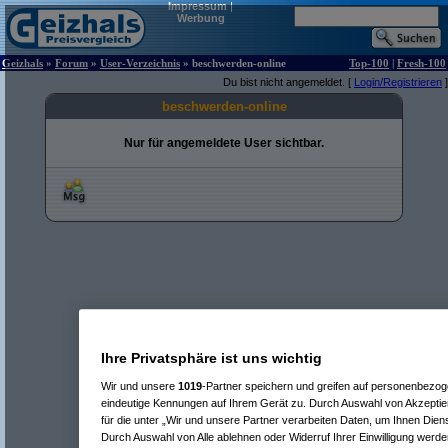
Impressum
|
Werbung
Geizhals
»
Forum
»
User-Verzeichnis
» beschwerden-online
Top-100
|
Fresh-100
Du bist nicht angemeldet. [
Login/Registrieren
]
beschwerden-online
Nur für angemeldete User sichtbar.
Ihre Privatsphäre ist uns wichtig
Wir und unsere
1019
-Partner speichern und greifen auf personenbezo
eindeutige Kennungen auf Ihrem Gerät zu. Durch Auswahl von Akzeptier
für die unter „Wir und unsere Partner verarbeiten Daten, um Ihnen Dien
Durch Auswahl von Alle ablehnen oder Widerruf Ihrer Einwilligung werde