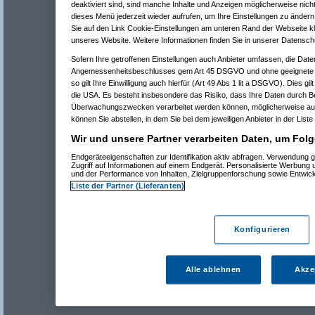
deaktiviert sind, sind manche Inhalte und Anzeigen möglicherweise nicht
dieses Menü jederzeit wieder aufrufen, um Ihre Einstellungen zu ändern 
Sie auf den Link Cookie-Einstellungen am unteren Rand der Webseite kli
unseres Website. Weitere Informationen finden Sie in unserer Datensch
Sofern Ihre getroffenen Einstellungen auch Anbieter umfassen, die Daten
Angemessenheitsbeschlusses gem Art 45 DSGVO und ohne geeignete G
so gilt Ihre Einwilligung auch hierfür (Art 49 Abs 1 lit a DSGVO). Dies gi
die USA. Es besteht insbesondere das Risiko, dass Ihre Daten durch B
Überwachungszwecken verarbeitet werden können, möglicherweise auc
können Sie abstellen, in dem Sie bei dem jeweiligen Anbieter in der Liste
Wir und unsere Partner verarbeiten Daten, um Folg
Endgeräteeigenschaften zur Identifikation aktiv abfragen. Verwendung 
Zugriff auf Informationen auf einem Endgerät. Personalisierte Werbung
und der Performance von Inhalten, Zielgruppenforschung sowie Entwic
Liste der Partner (Lieferanten)
Konfigurieren
Alle ablehnen
Akze