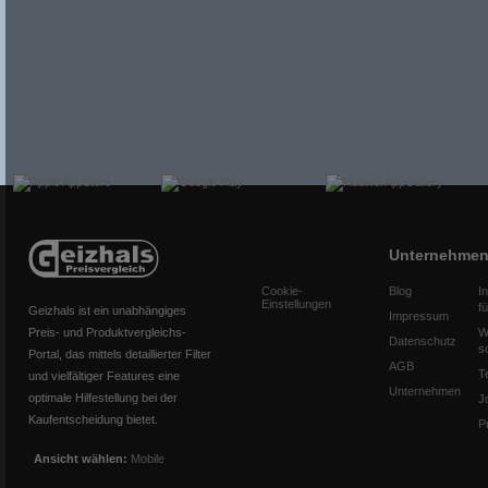
Unternehme
Cookie-
Blog
I
Einstellungen
f
Geizhals ist ein unabhängiges
Impressum
Preis- und Produktvergleichs-
W
Datenschutz
s
Portal, das mittels detaillierter Filter
AGB
T
und vielfältiger Features eine
Unternehmen
optimale Hilfestellung bei der
J
Kaufentscheidung bietet.
P
Ansicht wählen:
Mobile