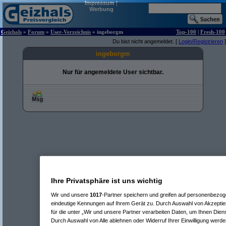
Impressum
|
Werbung
Geizhals
»
Forum
»
User-Verzeichnis
» ingeborgm
Top-100
|
Fresh-100
Du bist nicht angemeldet. [
Login/Registrieren
]
ingeborgm
Nur für angemeldete User sichtbar.
Ihre Privatsphäre ist uns wichtig
Wir und unsere
1017
-Partner speichern und greifen auf personenbezo
eindeutige Kennungen auf Ihrem Gerät zu. Durch Auswahl von Akzeptier
für die unter „Wir und unsere Partner verarbeiten Daten, um Ihnen Dien
Durch Auswahl von Alle ablehnen oder Widerruf Ihrer Einwilligung werde