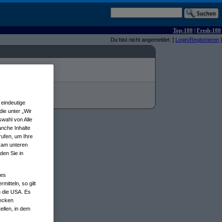
Top-100
|
Fresh-100
Du bist nicht angemeldet. [
Login/Registrieren
]
eindeutige
ie unter „Wir
wahl von Alle
anche Inhalte
rufen, um Ihre
n am unteren
den Sie in
nes
tteln, so gilt
n die USA. Es
wecken
ellen, in dem