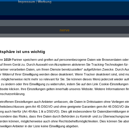
Impressum
|
Werbung
nerve
Nur für angemeldete User sichtbar.
atsphäre ist uns wichtig
ere
1019
-Partner speichern und greifen auf personenbezogene Daten wie Browserdaten oder 
f Ihrem Gerät zu. Durch Auswahl von Akzeptieren aktivieren Sie Tracking-Technologien für d
artner verarbeiten Daten, um Ihnen Dienste bereitzustellen“ aufgeführten Zwecke. Durch Aus
 Widerruf Ihrer Einwilligung werden diese deaktiviert. Wenn Tracker deaktiviert sind, sind m
 möglicherweise nicht mehr so relevant für Sie. Sie können dieses Menü jederzeit wieder auf
 zu ändern oder Ihre Einwilligung zu widerrufen, indem Sie auf den Link Cookie-Einstellunge
eite klicken. Ihre Einstellungen gelten innerhalb unseres Website. Weitere Informationen fin
nschutzerklärung.
etroffenen Einstellungen auch Anbieter umfassen, die Daten in Drittstaaten ohne Vorliegen ei
itsbeschlusses gem Art 45 DSGVO und ohne geeignete Garantien gem Art 46 DSGVO übermi
gung auch hierfür (Art 49 Abs 1 lit a DSGVO). Dies gilt insbesondere für Datenübermittlungen i
esondere das Risiko, dass Ihre Daten durch Behörden zu Kontroll- und zu Überwachungsz
werden können, möglicherweise auch ohne Rechtsbehelfsmöglichkeiten. Dies können Sie abst
eweiligen Anbieter in der Liste keine Einwilligung abgeben.