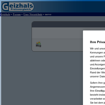
Geizhals
»
Forum
»
User-Verzeichnis
» nerve
Ihre Priv
Wir und uns
Kennungen au
und unsere P
ablehnen oder
und Anzeigen
Einstellungen
Rand der Webs
unserer Date
Sofern Ihre g
Angemessenhe
Ihre Einwilli
besteht insb
verarbeitet 
Sie bei dem j