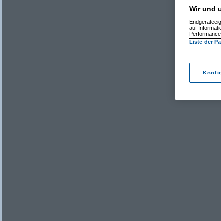
Wir und u
Endgeräteeig
auf Informat
Performance 
Liste der Pa
Konfi