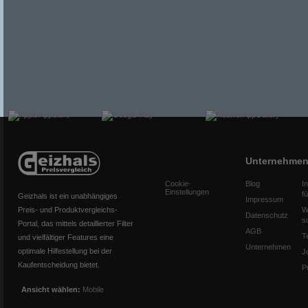
Unternehme
Cookie-
Blog
I
Einstellungen
f
Geizhals ist ein unabhängiges
Impressum
Preis- und Produktvergleichs-
W
Datenschutz
s
Portal, das mittels detaillierter Filter
AGB
T
und vielfältiger Features eine
Unternehmen
optimale Hilfestellung bei der
J
Kaufentscheidung bietet.
P
Ansicht wählen:
Mobile