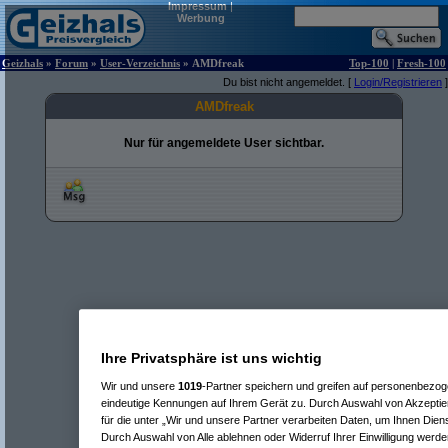
Impressum
|
Werbung
Geizhals
»
Forum
»
User-Verzeichnis
» AMDfreak
Top-100
|
Fresh-100
Du bist nicht angemeldet. [
Login/Registrieren
]
AMDfreak
Nur für angemeldete User sichtbar.
Ihre Privatsphäre ist uns wichtig
Wir und unsere
1019
-Partner speichern und greifen auf personenbezo
eindeutige Kennungen auf Ihrem Gerät zu. Durch Auswahl von Akzeptier
für die unter „Wir und unsere Partner verarbeiten Daten, um Ihnen Dien
Durch Auswahl von Alle ablehnen oder Widerruf Ihrer Einwilligung werde