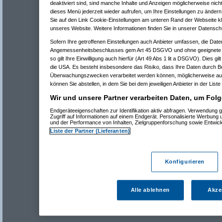
deaktiviert sind, sind manche Inhalte und Anzeigen möglicherweise nicht
dieses Menü jederzeit wieder aufrufen, um Ihre Einstellungen zu ändern 
Sie auf den Link Cookie-Einstellungen am unteren Rand der Webseite kli
unseres Website. Weitere Informationen finden Sie in unserer Datensch
Sofern Ihre getroffenen Einstellungen auch Anbieter umfassen, die Daten
Angemessenheitsbeschlusses gem Art 45 DSGVO und ohne geeignete G
so gilt Ihre Einwilligung auch hierfür (Art 49 Abs 1 lit a DSGVO). Dies gi
die USA. Es besteht insbesondere das Risiko, dass Ihre Daten durch B
Überwachungszwecken verarbeitet werden können, möglicherweise auc
können Sie abstellen, in dem Sie bei dem jeweiligen Anbieter in der Liste
Wir und unsere Partner verarbeiten Daten, um Folg
Endgeräteeigenschaften zur Identifikation aktiv abfragen. Verwendung 
Zugriff auf Informationen auf einem Endgerät. Personalisierte Werbung
und der Performance von Inhalten, Zielgruppenforschung sowie Entwic
Liste der Partner (Lieferanten)
Konfigurieren
Alle ablehnen
Akze