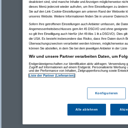
deaktiviert sind, sind manche Inhalte und Anzeigen möglicherweise nicht
dieses Menü jederzeit wieder aufrufen, um Ihre Einstellungen zu ändern 
Sie auf den Link Cookie-Einstellungen am unteren Rand der Webseite kli
unseres Website. Weitere Informationen finden Sie in unserer Datensch
Sofern Ihre getroffenen Einstellungen auch Anbieter umfassen, die Daten
Angemessenheitsbeschlusses gem Art 45 DSGVO und ohne geeignete G
so gilt Ihre Einwilligung auch hierfür (Art 49 Abs 1 lit a DSGVO). Dies gi
die USA. Es besteht insbesondere das Risiko, dass Ihre Daten durch B
Überwachungszwecken verarbeitet werden können, möglicherweise auc
können Sie abstellen, in dem Sie bei dem jeweiligen Anbieter in der Liste
Wir und unsere Partner verarbeiten Daten, um Folg
Endgeräteeigenschaften zur Identifikation aktiv abfragen. Verwendung 
Zugriff auf Informationen auf einem Endgerät. Personalisierte Werbung
und der Performance von Inhalten, Zielgruppenforschung sowie Entwic
Liste der Partner (Lieferanten)
Konfigurieren
Alle ablehnen
Akze