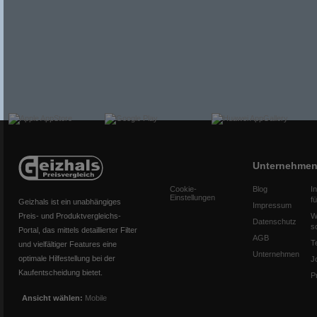
Unternehme
Cookie-
Blog
I
Einstellungen
f
Geizhals ist ein unabhängiges
Impressum
Preis- und Produktvergleichs-
W
Datenschutz
s
Portal, das mittels detaillierter Filter
AGB
T
und vielfältiger Features eine
Unternehmen
optimale Hilfestellung bei der
J
Kaufentscheidung bietet.
P
Ansicht wählen:
Mobile