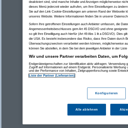
deaktiviert sind, sind manche Inhalte und Anzeigen möglicherweise nicht
dieses Menü jederzeit wieder aufrufen, um Ihre Einstellungen zu ändern 
Sie auf den Link Cookie-Einstellungen am unteren Rand der Webseite kli
unseres Website. Weitere Informationen finden Sie in unserer Datensch
Sofern Ihre getroffenen Einstellungen auch Anbieter umfassen, die Daten
Angemessenheitsbeschlusses gem Art 45 DSGVO und ohne geeignete G
so gilt Ihre Einwilligung auch hierfür (Art 49 Abs 1 lit a DSGVO). Dies gi
die USA. Es besteht insbesondere das Risiko, dass Ihre Daten durch B
Überwachungszwecken verarbeitet werden können, möglicherweise auc
können Sie abstellen, in dem Sie bei dem jeweiligen Anbieter in der Liste
Wir und unsere Partner verarbeiten Daten, um Folg
Endgeräteeigenschaften zur Identifikation aktiv abfragen. Verwendung 
Zugriff auf Informationen auf einem Endgerät. Personalisierte Werbung
und der Performance von Inhalten, Zielgruppenforschung sowie Entwic
Liste der Partner (Lieferanten)
Konfigurieren
Alle ablehnen
Akze