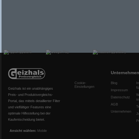
Unternehme
Cookie-
Blog
I
Einstellungen
f
Geizhals ist ein unabhängiges
Impressum
Preis- und Produktvergleichs-
W
Datenschutz
s
Portal, das mittels detaillierter Filter
AGB
T
und vielfältiger Features eine
Unternehmen
optimale Hilfestellung bei der
J
Kaufentscheidung bietet.
P
Ansicht wählen:
Mobile