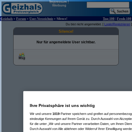
Impressum
|
Werbung
Geizhals
»
Forum
»
User-Verzeichnis
» Silence!
Top-100
|
Fresh-100
Du bist nicht angemeldet. [
Login/Registrieren
]
Silence!
Nur für angemeldete User sichtbar.
Ihre Privatsphäre ist uns wichtig
Wir und unsere
1019
-Partner speichern und greifen auf personenbezo
eindeutige Kennungen auf Ihrem Gerät zu. Durch Auswahl von Akzeptier
für die unter „Wir und unsere Partner verarbeiten Daten, um Ihnen Dien
Durch Auswahl von Alle ablehnen oder Widerruf Ihrer Einwilligung werde