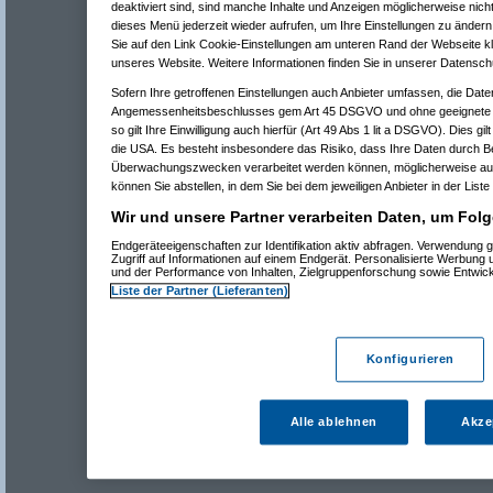
deaktiviert sind, sind manche Inhalte und Anzeigen möglicherweise nicht
dieses Menü jederzeit wieder aufrufen, um Ihre Einstellungen zu ändern 
Sie auf den Link Cookie-Einstellungen am unteren Rand der Webseite kli
unseres Website. Weitere Informationen finden Sie in unserer Datensch
Sofern Ihre getroffenen Einstellungen auch Anbieter umfassen, die Daten
Angemessenheitsbeschlusses gem Art 45 DSGVO und ohne geeignete G
so gilt Ihre Einwilligung auch hierfür (Art 49 Abs 1 lit a DSGVO). Dies gi
die USA. Es besteht insbesondere das Risiko, dass Ihre Daten durch B
Überwachungszwecken verarbeitet werden können, möglicherweise auc
können Sie abstellen, in dem Sie bei dem jeweiligen Anbieter in der Liste
Wir und unsere Partner verarbeiten Daten, um Folg
Endgeräteeigenschaften zur Identifikation aktiv abfragen. Verwendung 
Zugriff auf Informationen auf einem Endgerät. Personalisierte Werbung
und der Performance von Inhalten, Zielgruppenforschung sowie Entwic
Liste der Partner (Lieferanten)
Konfigurieren
Alle ablehnen
Akze