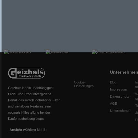
Unternehme
Cookie-
Blog
I
Einstellungen
f
Geizhals ist ein unabhängiges
Impressum
Preis- und Produktvergleichs-
W
Datenschutz
s
Portal, das mittels detaillierter Filter
AGB
T
und vielfältiger Features eine
Unternehmen
optimale Hilfestellung bei der
J
Kaufentscheidung bietet.
P
Ansicht wählen:
Mobile