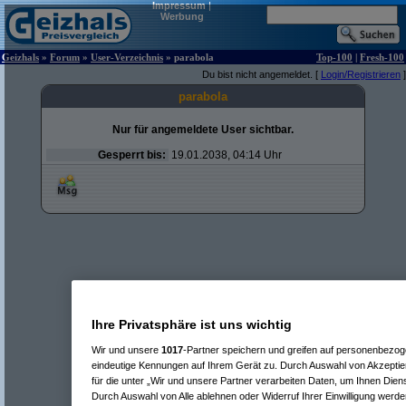
Impressum
|
Werbung
Geizhals
»
Forum
»
User-Verzeichnis
» parabola
Top-100
|
Fresh-100
Du bist nicht angemeldet. [
Login/Registrieren
]
parabola
Nur für angemeldete User sichtbar.
Gesperrt bis:
19.01.2038, 04:14 Uhr
Ihre Privatsphäre ist uns wichtig
Wir und unsere
1017
-Partner speichern und greifen auf personenbezo
eindeutige Kennungen auf Ihrem Gerät zu. Durch Auswahl von Akzeptier
für die unter „Wir und unsere Partner verarbeiten Daten, um Ihnen Dien
Durch Auswahl von Alle ablehnen oder Widerruf Ihrer Einwilligung werde