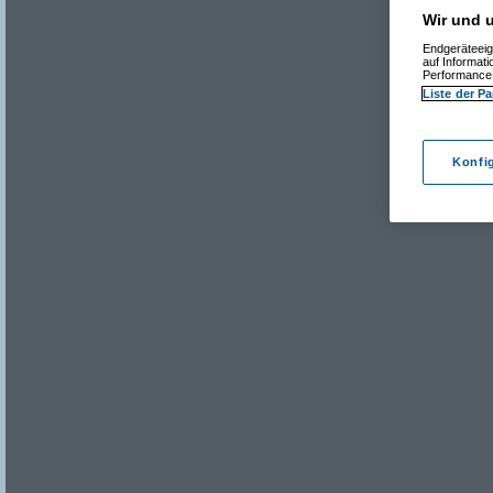
Wir und u
Endgeräteeig
auf Informat
Performance 
Liste der Pa
Konfi