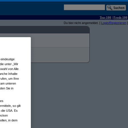
Top-100
|
Fresh-100
Du bist nicht angemeldet. [
Login/Registrieren
]
eindeutige
ie unter „Wir
wahl von Alle
anche Inhalte
rufen, um Ihre
n am unteren
den Sie in
nes
tteln, so gilt
n die USA. Es
wecken
ellen, in dem