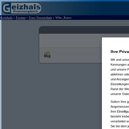
Geizhals
»
Forum
»
User-Verzeichnis
» Who_Knew
Ihre Priv
Wir und uns
Kennungen au
und unsere P
ablehnen oder
und Anzeigen
Einstellungen
Rand der Webs
unserer Date
Sofern Ihre g
Angemessenhe
Ihre Einwilli
besteht insb
verarbeitet 
Sie bei dem j