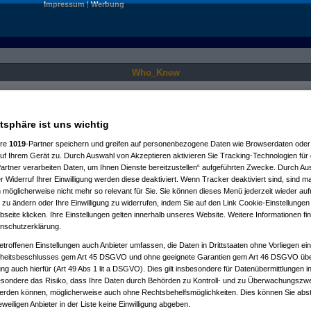
Impressum
|
Werbung
Who_Knew
Nur für angemeldete User sichtbar.
atsphäre ist uns wichtig
ere
1019
-Partner speichern und greifen auf personenbezogene Daten wie Browserdaten oder 
f Ihrem Gerät zu. Durch Auswahl von Akzeptieren aktivieren Sie Tracking-Technologien für d
artner verarbeiten Daten, um Ihnen Dienste bereitzustellen“ aufgeführten Zwecke. Durch Aus
 Widerruf Ihrer Einwilligung werden diese deaktiviert. Wenn Tracker deaktiviert sind, sind m
 möglicherweise nicht mehr so relevant für Sie. Sie können dieses Menü jederzeit wieder auf
 zu ändern oder Ihre Einwilligung zu widerrufen, indem Sie auf den Link Cookie-Einstellunge
eite klicken. Ihre Einstellungen gelten innerhalb unseres Website. Weitere Informationen fin
nschutzerklärung.
etroffenen Einstellungen auch Anbieter umfassen, die Daten in Drittstaaten ohne Vorliegen ei
itsbeschlusses gem Art 45 DSGVO und ohne geeignete Garantien gem Art 46 DSGVO übermi
gung auch hierfür (Art 49 Abs 1 lit a DSGVO). Dies gilt insbesondere für Datenübermittlungen i
esondere das Risiko, dass Ihre Daten durch Behörden zu Kontroll- und zu Überwachungsz
werden können, möglicherweise auch ohne Rechtsbehelfsmöglichkeiten. Dies können Sie abst
eweiligen Anbieter in der Liste keine Einwilligung abgeben.