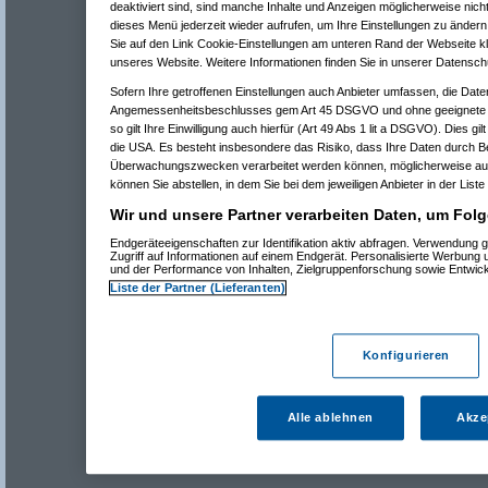
deaktiviert sind, sind manche Inhalte und Anzeigen möglicherweise nicht
dieses Menü jederzeit wieder aufrufen, um Ihre Einstellungen zu ändern 
Sie auf den Link Cookie-Einstellungen am unteren Rand der Webseite kli
unseres Website. Weitere Informationen finden Sie in unserer Datensch
Sofern Ihre getroffenen Einstellungen auch Anbieter umfassen, die Daten
Angemessenheitsbeschlusses gem Art 45 DSGVO und ohne geeignete G
so gilt Ihre Einwilligung auch hierfür (Art 49 Abs 1 lit a DSGVO). Dies gi
die USA. Es besteht insbesondere das Risiko, dass Ihre Daten durch B
Überwachungszwecken verarbeitet werden können, möglicherweise auc
können Sie abstellen, in dem Sie bei dem jeweiligen Anbieter in der Liste
Wir und unsere Partner verarbeiten Daten, um Folg
Endgeräteeigenschaften zur Identifikation aktiv abfragen. Verwendung 
Zugriff auf Informationen auf einem Endgerät. Personalisierte Werbung
und der Performance von Inhalten, Zielgruppenforschung sowie Entwic
Liste der Partner (Lieferanten)
Konfigurieren
Alle ablehnen
Akze