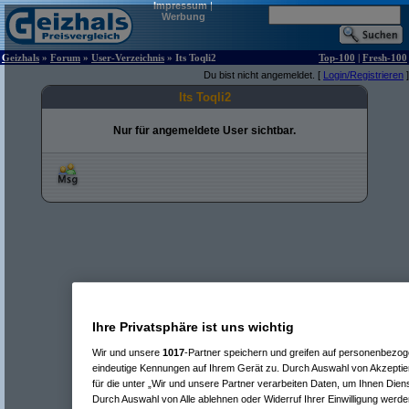
Impressum
|
Werbung
Geizhals
»
Forum
»
User-Verzeichnis
» Its Toqli2
Top-100
|
Fresh-100
Du bist nicht angemeldet. [
Login/Registrieren
]
Its Toqli2
Nur für angemeldete User sichtbar.
Ihre Privatsphäre ist uns wichtig
Wir und unsere
1017
-Partner speichern und greifen auf personenbezo
eindeutige Kennungen auf Ihrem Gerät zu. Durch Auswahl von Akzeptier
für die unter „Wir und unsere Partner verarbeiten Daten, um Ihnen Dien
Durch Auswahl von Alle ablehnen oder Widerruf Ihrer Einwilligung werde