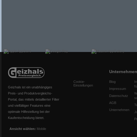
Unternehme
Cookie-
Blog
I
Einstellungen
f
Geizhals ist ein unabhängiges
Impressum
Preis- und Produktvergleichs-
W
Datenschutz
s
Portal, das mittels detaillierter Filter
AGB
T
und vielfältiger Features eine
Unternehmen
optimale Hilfestellung bei der
J
Kaufentscheidung bietet.
P
Ansicht wählen:
Mobile