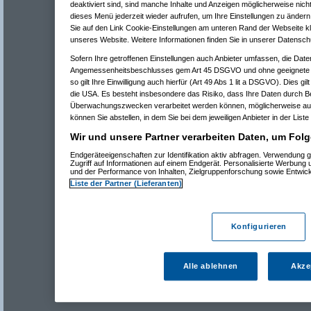
deaktiviert sind, sind manche Inhalte und Anzeigen möglicherweise nicht
dieses Menü jederzeit wieder aufrufen, um Ihre Einstellungen zu ändern 
Sie auf den Link Cookie-Einstellungen am unteren Rand der Webseite kli
unseres Website. Weitere Informationen finden Sie in unserer Datensch
Sofern Ihre getroffenen Einstellungen auch Anbieter umfassen, die Daten
Angemessenheitsbeschlusses gem Art 45 DSGVO und ohne geeignete G
so gilt Ihre Einwilligung auch hierfür (Art 49 Abs 1 lit a DSGVO). Dies gi
die USA. Es besteht insbesondere das Risiko, dass Ihre Daten durch B
Überwachungszwecken verarbeitet werden können, möglicherweise auc
können Sie abstellen, in dem Sie bei dem jeweiligen Anbieter in der Liste
Wir und unsere Partner verarbeiten Daten, um Folg
Endgeräteeigenschaften zur Identifikation aktiv abfragen. Verwendung 
Zugriff auf Informationen auf einem Endgerät. Personalisierte Werbung
und der Performance von Inhalten, Zielgruppenforschung sowie Entwic
Liste der Partner (Lieferanten)
Konfigurieren
Alle ablehnen
Akze