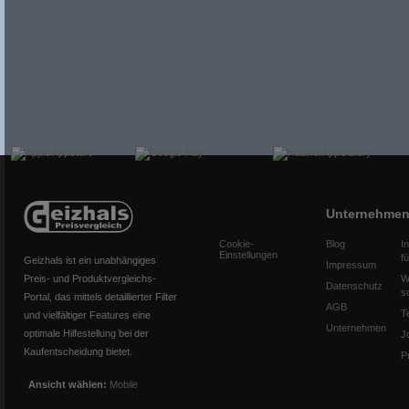
Unternehme
Cookie-
Blog
I
Einstellungen
f
Geizhals ist ein unabhängiges
Impressum
Preis- und Produktvergleichs-
W
Datenschutz
s
Portal, das mittels detaillierter Filter
AGB
T
und vielfältiger Features eine
Unternehmen
optimale Hilfestellung bei der
J
Kaufentscheidung bietet.
P
Ansicht wählen:
Mobile