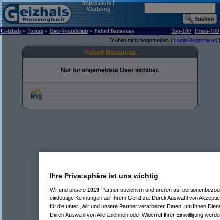
Impressum
|
Werbung
Geizhals
»
Forum
»
User-Verzeichnis
» Fahed Banaouas
Top-100
|
Fresh-100
Du bist nicht angemeldet. [
Login/Registrieren
]
Fahed Banaouas
Nur für angemeldete User sichtbar.
Ihre Privatsphäre ist uns wichtig
Wir und unsere
1019
-Partner speichern und greifen auf personenbezo
eindeutige Kennungen auf Ihrem Gerät zu. Durch Auswahl von Akzeptier
für die unter „Wir und unsere Partner verarbeiten Daten, um Ihnen Dien
Durch Auswahl von Alle ablehnen oder Widerruf Ihrer Einwilligung werde