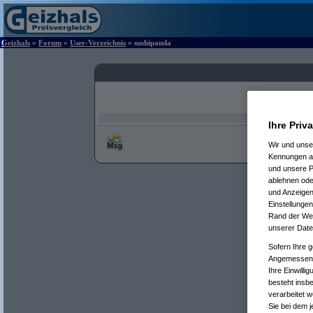
Geizhals
»
Forum
»
User-Verzeichnis
» sushipanda
Ihre Priv
Wir und uns
Kennungen au
und unsere P
ablehnen oder
und Anzeigen
Einstellungen
Rand der Webs
unserer Date
Sofern Ihre g
Angemessenhe
Ihre Einwilli
besteht insb
verarbeitet 
Sie bei dem j