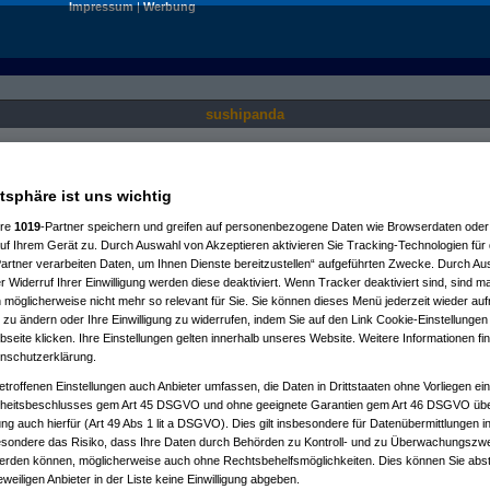
Impressum
|
Werbung
sushipanda
Nur für angemeldete User sichtbar.
Gesperrt bis:
19.01.2038, 04:14 Uhr
atsphäre ist uns wichtig
ere
1019
-Partner speichern und greifen auf personenbezogene Daten wie Browserdaten oder 
f Ihrem Gerät zu. Durch Auswahl von Akzeptieren aktivieren Sie Tracking-Technologien für d
artner verarbeiten Daten, um Ihnen Dienste bereitzustellen“ aufgeführten Zwecke. Durch Aus
 Widerruf Ihrer Einwilligung werden diese deaktiviert. Wenn Tracker deaktiviert sind, sind m
 möglicherweise nicht mehr so relevant für Sie. Sie können dieses Menü jederzeit wieder auf
 zu ändern oder Ihre Einwilligung zu widerrufen, indem Sie auf den Link Cookie-Einstellunge
eite klicken. Ihre Einstellungen gelten innerhalb unseres Website. Weitere Informationen fin
nschutzerklärung.
etroffenen Einstellungen auch Anbieter umfassen, die Daten in Drittstaaten ohne Vorliegen ei
itsbeschlusses gem Art 45 DSGVO und ohne geeignete Garantien gem Art 46 DSGVO übermi
gung auch hierfür (Art 49 Abs 1 lit a DSGVO). Dies gilt insbesondere für Datenübermittlungen i
esondere das Risiko, dass Ihre Daten durch Behörden zu Kontroll- und zu Überwachungsz
werden können, möglicherweise auch ohne Rechtsbehelfsmöglichkeiten. Dies können Sie abst
eweiligen Anbieter in der Liste keine Einwilligung abgeben.