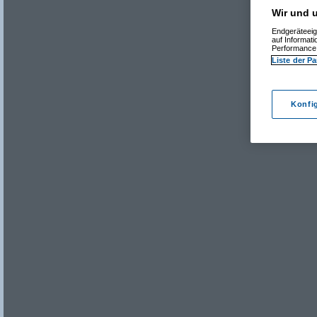
Wir und u
Endgeräteeig
auf Informat
Performance 
Liste der Pa
Konfi