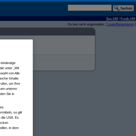
Top-100
|
Fresh-100
Du bist nicht angemeldet. [
Login/Registrieren
]
eindeutige
ie unter „Wir
wahl von Alle
anche Inhalte
rufen, um Ihre
n am unteren
den Sie in
nes
tteln, so gilt
n die USA. Es
wecken
ellen, in dem