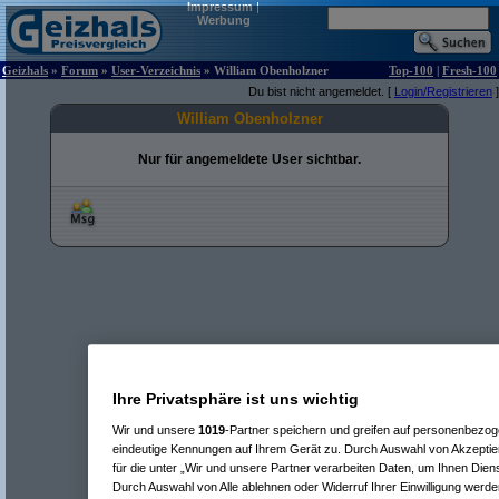
Impressum
|
Werbung
Geizhals
»
Forum
»
User-Verzeichnis
» William Obenholzner
Top-100
|
Fresh-100
Du bist nicht angemeldet. [
Login/Registrieren
]
William Obenholzner
Nur für angemeldete User sichtbar.
Ihre Privatsphäre ist uns wichtig
Wir und unsere
1019
-Partner speichern und greifen auf personenbezo
eindeutige Kennungen auf Ihrem Gerät zu. Durch Auswahl von Akzeptier
für die unter „Wir und unsere Partner verarbeiten Daten, um Ihnen Dien
Durch Auswahl von Alle ablehnen oder Widerruf Ihrer Einwilligung werde