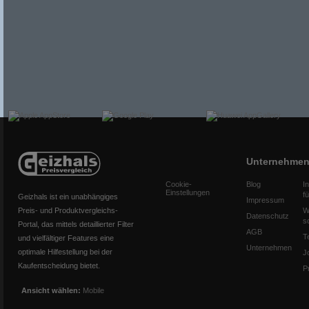
Unternehme
Cookie-
Blog
I
Einstellungen
f
Geizhals ist ein unabhängiges
Impressum
Preis- und Produktvergleichs-
W
Datenschutz
s
Portal, das mittels detaillierter Filter
AGB
T
und vielfältiger Features eine
Unternehmen
optimale Hilfestellung bei der
J
Kaufentscheidung bietet.
P
Ansicht wählen:
Mobile