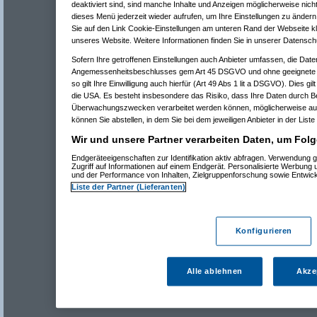
deaktiviert sind, sind manche Inhalte und Anzeigen möglicherweise nicht
dieses Menü jederzeit wieder aufrufen, um Ihre Einstellungen zu ändern 
Sie auf den Link Cookie-Einstellungen am unteren Rand der Webseite kli
unseres Website. Weitere Informationen finden Sie in unserer Datensch
Sofern Ihre getroffenen Einstellungen auch Anbieter umfassen, die Daten
Angemessenheitsbeschlusses gem Art 45 DSGVO und ohne geeignete G
so gilt Ihre Einwilligung auch hierfür (Art 49 Abs 1 lit a DSGVO). Dies gi
die USA. Es besteht insbesondere das Risiko, dass Ihre Daten durch B
Überwachungszwecken verarbeitet werden können, möglicherweise auc
können Sie abstellen, in dem Sie bei dem jeweiligen Anbieter in der Liste
Wir und unsere Partner verarbeiten Daten, um Folg
Endgeräteeigenschaften zur Identifikation aktiv abfragen. Verwendung 
Zugriff auf Informationen auf einem Endgerät. Personalisierte Werbung
und der Performance von Inhalten, Zielgruppenforschung sowie Entwic
Liste der Partner (Lieferanten)
Konfigurieren
Alle ablehnen
Akze