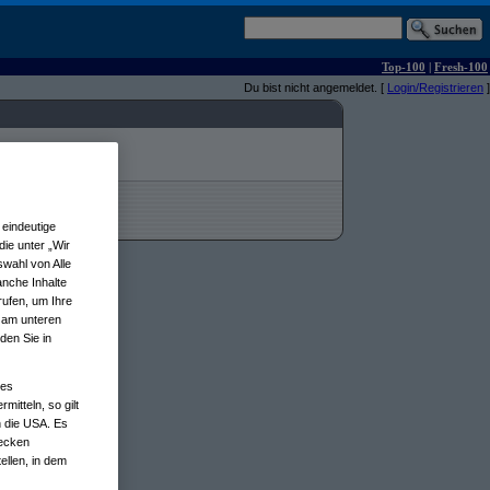
Top-100
|
Fresh-100
Du bist nicht angemeldet. [
Login/Registrieren
]
eindeutige
ie unter „Wir
wahl von Alle
anche Inhalte
rufen, um Ihre
n am unteren
den Sie in
nes
tteln, so gilt
n die USA. Es
wecken
ellen, in dem