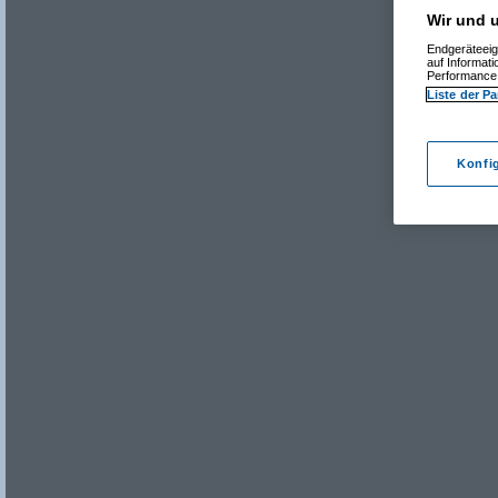
Wir und u
Endgeräteeig
auf Informat
Performance 
Liste der Pa
Konfi