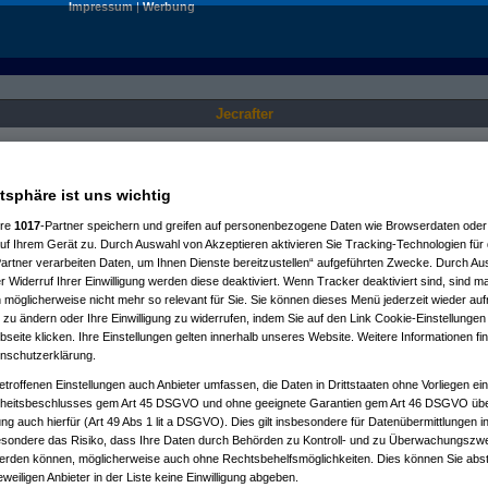
Impressum
|
Werbung
Jecrafter
Nur für angemeldete User sichtbar.
atsphäre ist uns wichtig
ere
1017
-Partner speichern und greifen auf personenbezogene Daten wie Browserdaten oder 
f Ihrem Gerät zu. Durch Auswahl von Akzeptieren aktivieren Sie Tracking-Technologien für d
artner verarbeiten Daten, um Ihnen Dienste bereitzustellen“ aufgeführten Zwecke. Durch Aus
 Widerruf Ihrer Einwilligung werden diese deaktiviert. Wenn Tracker deaktiviert sind, sind m
 möglicherweise nicht mehr so relevant für Sie. Sie können dieses Menü jederzeit wieder auf
 zu ändern oder Ihre Einwilligung zu widerrufen, indem Sie auf den Link Cookie-Einstellunge
eite klicken. Ihre Einstellungen gelten innerhalb unseres Website. Weitere Informationen fin
nschutzerklärung.
etroffenen Einstellungen auch Anbieter umfassen, die Daten in Drittstaaten ohne Vorliegen ei
itsbeschlusses gem Art 45 DSGVO und ohne geeignete Garantien gem Art 46 DSGVO übermi
gung auch hierfür (Art 49 Abs 1 lit a DSGVO). Dies gilt insbesondere für Datenübermittlungen i
esondere das Risiko, dass Ihre Daten durch Behörden zu Kontroll- und zu Überwachungsz
werden können, möglicherweise auch ohne Rechtsbehelfsmöglichkeiten. Dies können Sie abst
eweiligen Anbieter in der Liste keine Einwilligung abgeben.