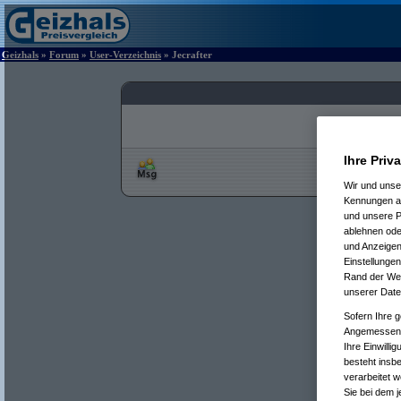
Geizhals
»
Forum
»
User-Verzeichnis
» Jecrafter
Ihre Priv
Wir und uns
Kennungen au
und unsere P
ablehnen oder
und Anzeigen
Einstellungen
Rand der Webs
unserer Date
Sofern Ihre g
Angemessenhe
Ihre Einwilli
besteht insb
verarbeitet 
Sie bei dem j