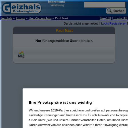
Impressum
|
Werbung
Geizhals
»
Forum
»
User-Verzeichnis
» Paul Nast
Top-100
|
Fresh-100
Du bist nicht angemeldet. [
Login/Registrieren
]
Paul Nast
Nur für angemeldete User sichtbar.
Ihre Privatsphäre ist uns wichtig
Wir und unsere
1019
-Partner speichern und greifen auf personenbezo
eindeutige Kennungen auf Ihrem Gerät zu. Durch Auswahl von Akzeptier
für die unter „Wir und unsere Partner verarbeiten Daten, um Ihnen Dien
Durch Auswahl von Alle ablehnen oder Widerruf Ihrer Einwilligung werde