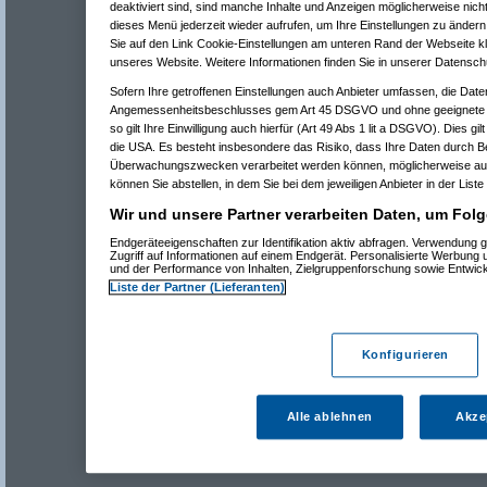
deaktiviert sind, sind manche Inhalte und Anzeigen möglicherweise nicht
dieses Menü jederzeit wieder aufrufen, um Ihre Einstellungen zu ändern 
Sie auf den Link Cookie-Einstellungen am unteren Rand der Webseite kli
unseres Website. Weitere Informationen finden Sie in unserer Datensch
Sofern Ihre getroffenen Einstellungen auch Anbieter umfassen, die Daten
Angemessenheitsbeschlusses gem Art 45 DSGVO und ohne geeignete G
so gilt Ihre Einwilligung auch hierfür (Art 49 Abs 1 lit a DSGVO). Dies gi
die USA. Es besteht insbesondere das Risiko, dass Ihre Daten durch B
Überwachungszwecken verarbeitet werden können, möglicherweise auc
können Sie abstellen, in dem Sie bei dem jeweiligen Anbieter in der Liste
Wir und unsere Partner verarbeiten Daten, um Folg
Endgeräteeigenschaften zur Identifikation aktiv abfragen. Verwendung 
Zugriff auf Informationen auf einem Endgerät. Personalisierte Werbung
und der Performance von Inhalten, Zielgruppenforschung sowie Entwic
Liste der Partner (Lieferanten)
Konfigurieren
Alle ablehnen
Akze