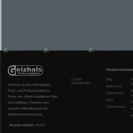
Unternehme
Cookie-
Blog
I
Einstellungen
f
Geizhals ist ein unabhängiges
Impressum
Preis- und Produktvergleichs-
W
Datenschutz
s
Portal, das mittels detaillierter Filter
AGB
T
und vielfältiger Features eine
Unternehmen
optimale Hilfestellung bei der
J
Kaufentscheidung bietet.
P
Ansicht wählen:
Mobile