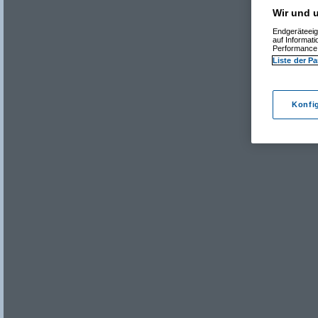
Wir und u
Endgeräteeig
auf Informat
Performance 
Liste der Pa
Konfi