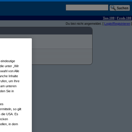
Top-100
|
Fresh-100
Du bist nicht angemeldet. [
Login/Registrieren
]
eindeutige
ie unter „Wir
wahl von Alle
anche Inhalte
rufen, um Ihre
n am unteren
den Sie in
nes
tteln, so gilt
n die USA. Es
wecken
ellen, in dem