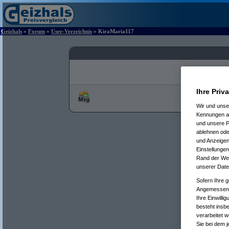
Geizhals
»
Forum
»
User-Verzeichnis
» KiraMaria117
Ihre Priv
Wir und uns
Kennungen au
und unsere P
ablehnen oder
und Anzeigen
Einstellungen
Rand der Webs
unserer Date
Sofern Ihre g
Angemessenhe
Ihre Einwilli
besteht insb
verarbeitet 
Sie bei dem j