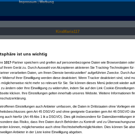
Impressum
|
Werbung
KiraMaria117
Nur für angemeldete User sichtbar.
atsphäre ist uns wichtig
ere
1017
-Partner speichern und greifen auf personenbezogene Daten wie Browserdaten oder 
f Ihrem Gerät zu. Durch Auswahl von Akzeptieren aktivieren Sie Tracking-Technologien für d
artner verarbeiten Daten, um Ihnen Dienste bereitzustellen“ aufgeführten Zwecke. Durch Aus
 Widerruf Ihrer Einwilligung werden diese deaktiviert. Wenn Tracker deaktiviert sind, sind m
 möglicherweise nicht mehr so relevant für Sie. Sie können dieses Menü jederzeit wieder auf
 zu ändern oder Ihre Einwilligung zu widerrufen, indem Sie auf den Link Cookie-Einstellunge
eite klicken. Ihre Einstellungen gelten innerhalb unseres Website. Weitere Informationen fin
nschutzerklärung.
etroffenen Einstellungen auch Anbieter umfassen, die Daten in Drittstaaten ohne Vorliegen ei
itsbeschlusses gem Art 45 DSGVO und ohne geeignete Garantien gem Art 46 DSGVO übermi
gung auch hierfür (Art 49 Abs 1 lit a DSGVO). Dies gilt insbesondere für Datenübermittlungen i
esondere das Risiko, dass Ihre Daten durch Behörden zu Kontroll- und zu Überwachungsz
werden können, möglicherweise auch ohne Rechtsbehelfsmöglichkeiten. Dies können Sie abst
eweiligen Anbieter in der Liste keine Einwilligung abgeben.