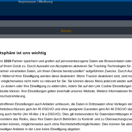
Impressum
|
Werbung
deeee
Nur für angemeldete User sichtbar.
atsphäre ist uns wichtig
ere
1019
-Partner speichern und greifen auf personenbezogene Daten wie Browserdaten oder 
f Ihrem Gerät zu. Durch Auswahl von Akzeptieren aktivieren Sie Tracking-Technologien für d
artner verarbeiten Daten, um Ihnen Dienste bereitzustellen“ aufgeführten Zwecke. Durch Aus
 Widerruf Ihrer Einwilligung werden diese deaktiviert. Wenn Tracker deaktiviert sind, sind m
 möglicherweise nicht mehr so relevant für Sie. Sie können dieses Menü jederzeit wieder auf
 zu ändern oder Ihre Einwilligung zu widerrufen, indem Sie auf den Link Cookie-Einstellunge
eite klicken. Ihre Einstellungen gelten innerhalb unseres Website. Weitere Informationen fin
nschutzerklärung.
etroffenen Einstellungen auch Anbieter umfassen, die Daten in Drittstaaten ohne Vorliegen ei
itsbeschlusses gem Art 45 DSGVO und ohne geeignete Garantien gem Art 46 DSGVO übermi
gung auch hierfür (Art 49 Abs 1 lit a DSGVO). Dies gilt insbesondere für Datenübermittlungen i
esondere das Risiko, dass Ihre Daten durch Behörden zu Kontroll- und zu Überwachungsz
werden können, möglicherweise auch ohne Rechtsbehelfsmöglichkeiten. Dies können Sie abst
eweiligen Anbieter in der Liste keine Einwilligung abgeben.