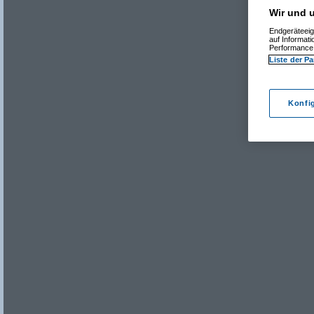
Wir und u
Endgeräteeig
auf Informat
Performance 
Liste der Pa
Konfi