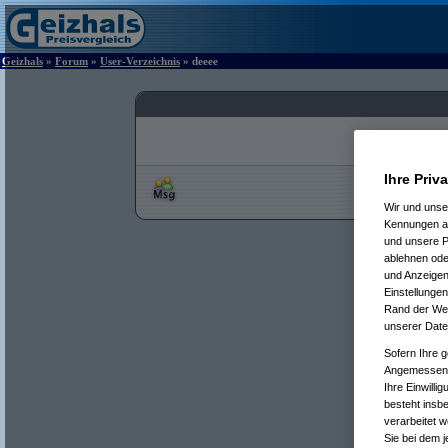
Geizhals
»
Forum
»
User-Verzeichnis
» deeee
Ihre Priv
Wir und uns
Kennungen au
und unsere P
ablehnen oder
und Anzeigen
Einstellungen
Rand der Webs
unserer Date
Sofern Ihre g
Angemessenhe
Ihre Einwilli
besteht insb
verarbeitet 
Sie bei dem j