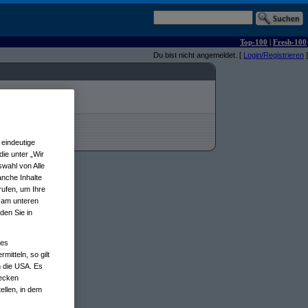
Top-100
|
Fresh-100
Du bist nicht angemeldet. [
Login/Registrieren
]
eindeutige
ie unter „Wir
wahl von Alle
anche Inhalte
rufen, um Ihre
n am unteren
den Sie in
nes
tteln, so gilt
n die USA. Es
wecken
ellen, in dem