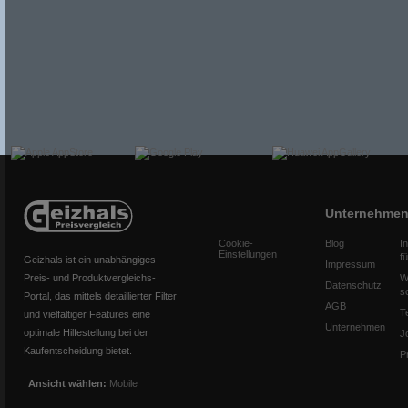
Unternehme
Cookie-
Blog
I
Einstellungen
f
Geizhals ist ein unabhängiges
Impressum
Preis- und Produktvergleichs-
W
Datenschutz
s
Portal, das mittels detaillierter Filter
AGB
T
und vielfältiger Features eine
Unternehmen
optimale Hilfestellung bei der
J
Kaufentscheidung bietet.
P
Ansicht wählen:
Mobile