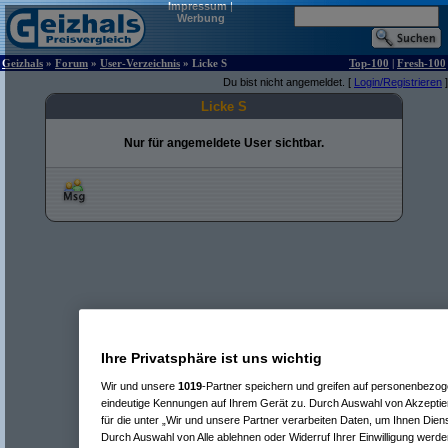
Impressum
|
Werbung
Geizhals
»
Forum
»
User-Verzeichnis
» Licke S
Top-100
|
Fresh-100
Du bist nicht angemeldet. [
Login/Registrieren
]
Licke S
Nur für angemeldete User sichtbar.
Ihre Privatsphäre ist uns wichtig
Wir und unsere
1019
-Partner speichern und greifen auf personenbezo
eindeutige Kennungen auf Ihrem Gerät zu. Durch Auswahl von Akzeptier
für die unter „Wir und unsere Partner verarbeiten Daten, um Ihnen Dien
Durch Auswahl von Alle ablehnen oder Widerruf Ihrer Einwilligung werde