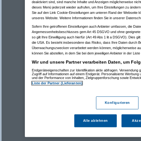
deaktiviert sind, sind manche Inhalte und Anzeigen möglicherweise nicht
dieses Menü jederzeit wieder aufrufen, um Ihre Einstellungen zu ändern 
Sie auf den Link Cookie-Einstellungen am unteren Rand der Webseite kli
unseres Website. Weitere Informationen finden Sie in unserer Datensch
Sofern Ihre getroffenen Einstellungen auch Anbieter umfassen, die Daten
Angemessenheitsbeschlusses gem Art 45 DSGVO und ohne geeignete G
so gilt Ihre Einwilligung auch hierfür (Art 49 Abs 1 lit a DSGVO). Dies gi
die USA. Es besteht insbesondere das Risiko, dass Ihre Daten durch B
Überwachungszwecken verarbeitet werden können, möglicherweise auc
können Sie abstellen, in dem Sie bei dem jeweiligen Anbieter in der Liste
Wir und unsere Partner verarbeiten Daten, um Folg
Endgeräteeigenschaften zur Identifikation aktiv abfragen. Verwendung 
Zugriff auf Informationen auf einem Endgerät. Personalisierte Werbung
und der Performance von Inhalten, Zielgruppenforschung sowie Entwic
Liste der Partner (Lieferanten)
Konfigurieren
Alle ablehnen
Akze