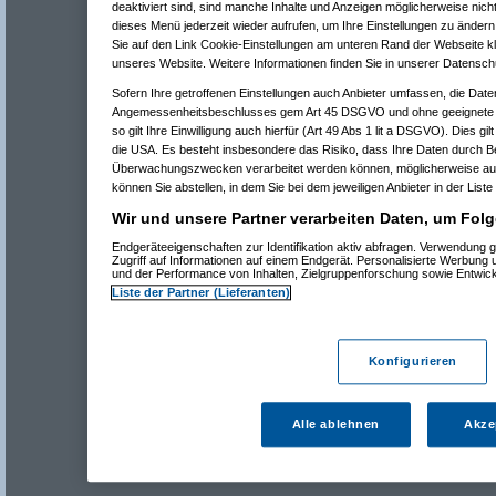
deaktiviert sind, sind manche Inhalte und Anzeigen möglicherweise nicht
dieses Menü jederzeit wieder aufrufen, um Ihre Einstellungen zu ändern 
Sie auf den Link Cookie-Einstellungen am unteren Rand der Webseite kli
unseres Website. Weitere Informationen finden Sie in unserer Datensch
Sofern Ihre getroffenen Einstellungen auch Anbieter umfassen, die Daten
Angemessenheitsbeschlusses gem Art 45 DSGVO und ohne geeignete G
so gilt Ihre Einwilligung auch hierfür (Art 49 Abs 1 lit a DSGVO). Dies gi
die USA. Es besteht insbesondere das Risiko, dass Ihre Daten durch B
Überwachungszwecken verarbeitet werden können, möglicherweise auc
können Sie abstellen, in dem Sie bei dem jeweiligen Anbieter in der Liste
Wir und unsere Partner verarbeiten Daten, um Folg
Endgeräteeigenschaften zur Identifikation aktiv abfragen. Verwendung 
Zugriff auf Informationen auf einem Endgerät. Personalisierte Werbung
und der Performance von Inhalten, Zielgruppenforschung sowie Entwic
Liste der Partner (Lieferanten)
Konfigurieren
Alle ablehnen
Akze