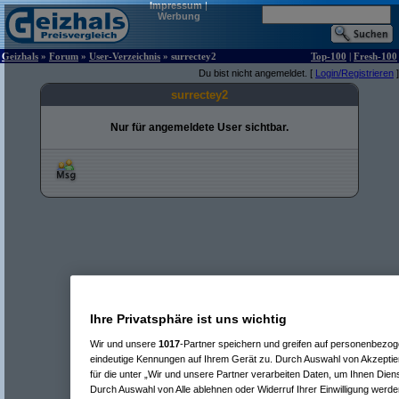
Impressum
|
Werbung
Geizhals
»
Forum
»
User-Verzeichnis
» surrectey2
Top-100
|
Fresh-100
Du bist nicht angemeldet. [
Login/Registrieren
]
surrectey2
Nur für angemeldete User sichtbar.
Ihre Privatsphäre ist uns wichtig
Wir und unsere
1017
-Partner speichern und greifen auf personenbezo
eindeutige Kennungen auf Ihrem Gerät zu. Durch Auswahl von Akzeptier
für die unter „Wir und unsere Partner verarbeiten Daten, um Ihnen Dien
Durch Auswahl von Alle ablehnen oder Widerruf Ihrer Einwilligung werde