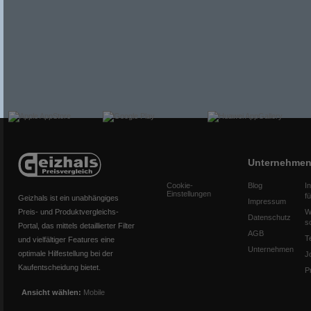
Unternehme
Cookie-
Blog
I
Einstellungen
f
Geizhals ist ein unabhängiges
Impressum
Preis- und Produktvergleichs-
W
Datenschutz
s
Portal, das mittels detaillierter Filter
AGB
T
und vielfältiger Features eine
Unternehmen
optimale Hilfestellung bei der
J
Kaufentscheidung bietet.
P
Ansicht wählen:
Mobile